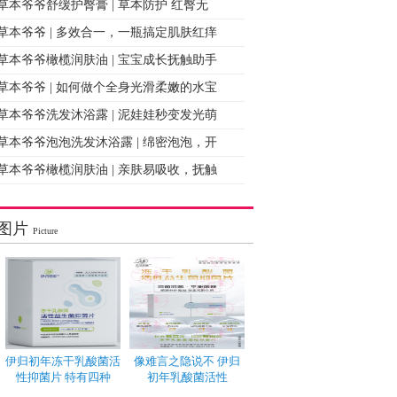
草本爷爷舒缓护臀膏 | 草本防护 红臀无
草本爷爷 | 多效合一，一瓶搞定肌肤红痒
草本爷爷橄榄润肤油 | 宝宝成长抚触助手
草本爷爷 | 如何做个全身光滑柔嫩的水宝
草本爷爷洗发沐浴露 | 泥娃娃秒变发光萌
草本爷爷泡泡洗发沐浴露 | 绵密泡泡，开
草本爷爷橄榄润肤油 | 亲肤易吸收，抚触
图片
Picture
伊归初年冻干乳酸菌活
像难言之隐说不 伊归
性抑菌片 特有四种
初年乳酸菌活性