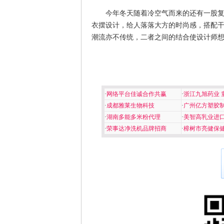
今年冬天随着冷空气而来的还有一股复
衣摆设计，给人落落大方的时尚感，搭配干
潮流亦不传统，二者之间的结合使设计师
·
网络平台佳诚合作共赢
·
浙江九旭药业 
·
成都雅莱生物科技
·
广州亿方塑胶
·
湖南多能多米粉代理
·
美智高乳业进
·
荣事达净洗机品牌招商
·
樟树市亮健保