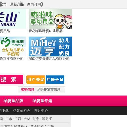
公司
最新产品
商情订阅
婴用品
青岛嘟啦咪婴幼儿用品
物科技有限公司
湖南迈亨母婴用品有限公司
求购信息
免费发布信息
孕婴童品牌
孕婴童专题
料下载
┆
孕婴童协会
┆
图片中心
南
广东
广西
吉林
辽宁
黑龙江
童品牌产品最新价格
黄金区软文广告