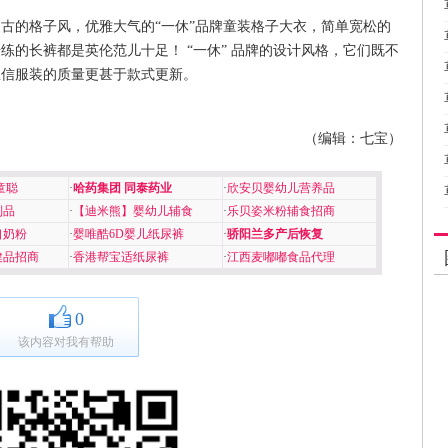
古的格子风，优雅大气的“一休”品牌童装格子大衣，简单宽松的
练的长裤都是英伦范儿十足！ “一休” 品牌的设计风格，它们既不
想信服装的质量更甚于款式更新。
（编辑：七宝）
童聪
·
哈药集团 同泰药业
·
欣安贝婴幼儿营养品
制品
·
【迪米熊】婴幼儿辅食
·
乐贝姿米粉辅食招商
口奶粉
·
婴唯酷6D婴儿纸尿裤
·
骄阳兰多产后恢复
健品招商
·
香港帮宝适纸尿裤
·
江西麦嘟嘟食品代理
0
该内容对我有帮助