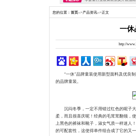
您的位置：
首页
-->产品资讯-->正文
一休
http://ww
“一休”品牌童装使用新型面料及优良
的品牌童装。
沉闷冬季，一定不用错过红色的呢子
柔，而且很喜庆呢！经典的毛茸茸翻领，
上黑色的裤袜和靴子，淑女气质一样迷人！
的可配套性，这使得单件组合成了它的又