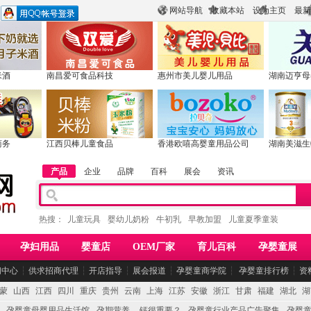
网站导航
收藏本站
设为主页
最新
米酒
南昌爱可食品科技
惠州市美儿婴儿用品
湖南迈亨母
商务
江西贝棒儿童食品
香港欧嘻高婴童用品公司
湖南美滋生
产品
企业
品牌
百科
展会
资讯
热搜：
儿童玩具
婴幼儿奶粉
牛初乳
早教加盟
儿童夏季童装
孕妇用品
婴童店
OEM厂家
育儿百科
孕婴童展
闻中心
┆
供求招商代理
┆
开店指导
┆
展会报道
┆
孕婴童商学院
┆
孕婴童排行榜
┆
资
蒙
山西
江西
四川
重庆
贵州
云南
上海
江苏
安徽
浙江
甘肃
福建
湖北
湖
孕婴童母婴用品生活馆
孕期营养 -- 钙很重要？
孕婴童行业产品广告聚集
孕婴