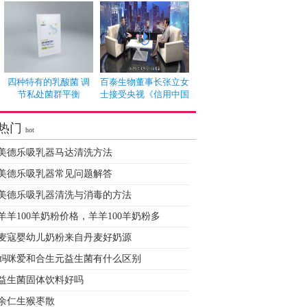
四种特有的乳酸菌 调
百泰生物董事长张立女
节私处菌群平衡
士接受央视《信用中国
热门
hot
美德乐吸乳器马达清洗方法
美德乐吸乳器常见问题解答
美德乐吸乳器清洗与消毒的方法
羊羊100羊奶粉价格，羊羊100羊奶粉多
麦寇婴幼儿奶粉来自丹麦好奶源
妈咪爱和合生元益生菌有什么区别
益生菌固体饮料好吗
余仁生猴枣散