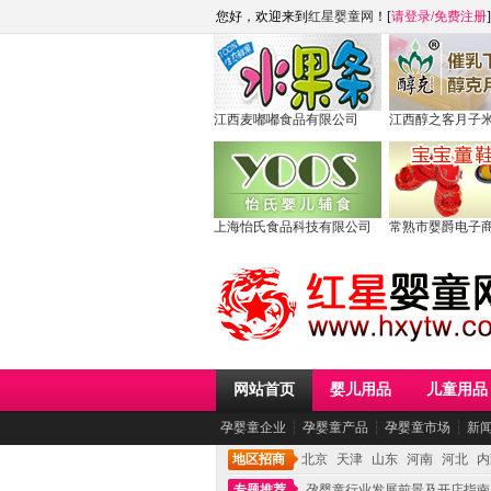
您好，欢迎来到
红星婴童网
！[
请登录
/
免费注册
]
江西麦嘟嘟食品有限公司
江西醇之客月子
上海怡氏食品科技有限公司
常熟市婴爵电子
网站首页
婴儿用品
儿童用品
孕婴童企业
┆
孕婴童产品
┆
孕婴童市场
┆
新
地区招商
北京
天津
山东
河南
河北
内
专题推荐
孕婴童行业发展前景及开店指南