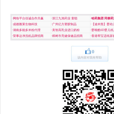
·
网络平台佳诚合作共赢
·
浙江九旭药业 童聪
·
哈药集团 同泰药
·
成都雅莱生物科技
·
广州亿方塑胶制品
·
【迪米熊】婴幼
·
湖南多能多米粉代理
·
美智高乳业进口奶粉
·
婴唯酷6D婴儿纸
·
荣事达净洗机品牌招商
·
樟树市亮健保健品招商
·
香港帮宝适纸尿
0
该内容对我有帮助