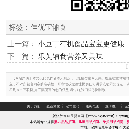
标签：
佳优宝辅食
上一篇：
小豆丁有机食品宝宝更健康
下一篇：
乐芙辅食营养又美味
【网站声明】本文仅代表作者本人观点，与红星婴童网无关。红星婴童网站对
立，不对所包含内容的准确性、可靠性或完整性提供任何明示或暗示的保证。
容均来自互联网,如不慎侵害的您的权益,请告知,我们将尽快删除。
关于我们
┆
企业文化
┆
公司宣传
┆
服务范围
┆
宣传推广
┆
企
版权所有
红星婴童网
【WWW.hxytw.com】Copy
本站是专业提供
婴儿用品招商
、
儿童用品招商
、
孕妇用品招商
、
本站只起到信息平台作用,不为