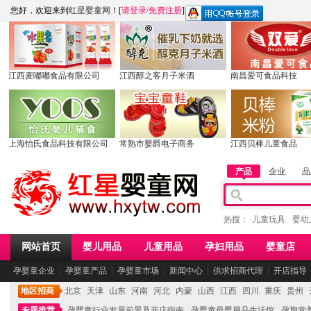
您好，欢迎来到
红星婴童网
！[
请登录
/
免费注册
]
江西麦嘟嘟食品有限公司
江西醇之客月子米酒
南昌爱可食品科技
上海怡氏食品科技有限公司
常熟市婴爵电子商务
江西贝棒儿童食品
产品
企业
品
热搜：
儿童玩具
婴幼
网站首页
婴儿用品
儿童用品
孕妇用品
婴童店
孕婴童企业
┆
孕婴童产品
┆
孕婴童市场
┆
新闻中心
┆
供求招商代理
┆
开店指导
地区招商
北京
天津
山东
河南
河北
内蒙
山西
江西
四川
重庆
贵州
专题推荐
孕婴童行业发展前景及开店指南
孕婴童母婴用品生活馆
孕期营养