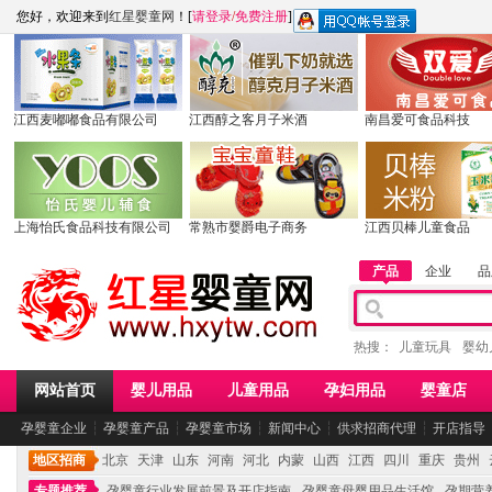
您好，欢迎来到
红星婴童网
！[
请登录
/
免费注册
]
江西麦嘟嘟食品有限公司
江西醇之客月子米酒
南昌爱可食品科技
上海怡氏食品科技有限公司
常熟市婴爵电子商务
江西贝棒儿童食品
产品
企业
品
热搜：
儿童玩具
婴幼
网站首页
婴儿用品
儿童用品
孕妇用品
婴童店
孕婴童企业
┆
孕婴童产品
┆
孕婴童市场
┆
新闻中心
┆
供求招商代理
┆
开店指导
地区招商
北京
天津
山东
河南
河北
内蒙
山西
江西
四川
重庆
贵州
专题推荐
孕婴童行业发展前景及开店指南
孕婴童母婴用品生活馆
孕期营养