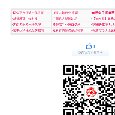
·
网络平台佳诚合作共赢
·
浙江九旭药业 童聪
·
哈药集团 同泰药
·
成都雅莱生物科技
·
广州亿方塑胶制品
·
【迪米熊】婴幼
·
湖南多能多米粉代理
·
美智高乳业进口奶粉
·
婴唯酷6D婴儿纸
·
荣事达净洗机品牌招商
·
樟树市亮健保健品招商
·
香港帮宝适纸尿
0
该内容对我有帮助