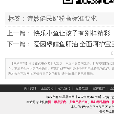
标签：
诗妙健民奶粉高标准要求
上一篇：
快乐小鱼让孩子有别样精彩
下一篇：
爱因堡鳕鱼肝油 全面呵护宝
【网站声明】本文仅代表作者本人观点，与红星婴童网无关。红星婴童网站对
立，不对所包含内容的准确性、可靠性或完整性提供任何明示或暗示的保证。
容均来自互联网,如不慎侵害的您的权益,请告知,我们将尽快删除。
关于我们
┆
企业文化
┆
公司宣传
┆
服务范围
┆
宣传推广
┆
企
版权所有
红星婴童网
【WWW.hxytw.com】Copy
本站是专业提供
婴儿用品招商
、
儿童用品招商
、
孕妇用品招商
、
本站只起到信息平台作用,不为
任何单位