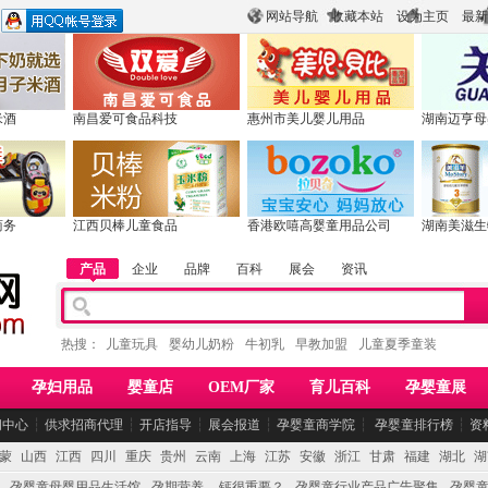
网站导航
收藏本站
设为主页
最新
米酒
南昌爱可食品科技
惠州市美儿婴儿用品
湖南迈亨母
商务
江西贝棒儿童食品
香港欧嘻高婴童用品公司
湖南美滋生
产品
企业
品牌
百科
展会
资讯
热搜：
儿童玩具
婴幼儿奶粉
牛初乳
早教加盟
儿童夏季童装
孕妇用品
婴童店
OEM厂家
育儿百科
孕婴童展
闻中心
┆
供求招商代理
┆
开店指导
┆
展会报道
┆
孕婴童商学院
┆
孕婴童排行榜
┆
资
蒙
山西
江西
四川
重庆
贵州
云南
上海
江苏
安徽
浙江
甘肃
福建
湖北
湖
孕婴童母婴用品生活馆
孕期营养 -- 钙很重要？
孕婴童行业产品广告聚集
孕婴