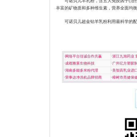
可诺贝儿羊乳粉，含五大免疫因子(活
丰富的矿物质和多种维生素，营养全面均
可诺贝儿超金钻羊乳粉利用最科学的
·
网络平台佳诚合作共赢
·
浙江九旭药业 
·
成都雅莱生物科技
·
广州亿方塑胶
·
湖南多能多米粉代理
·
美智高乳业进
·
荣事达净洗机品牌招商
·
樟树市亮健保