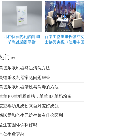
四种特有的乳酸菌 调
百泰生物董事长张立女
节私处菌群平衡
士接受央视《信用中国
热门
hot
美德乐吸乳器马达清洗方法
美德乐吸乳器常见问题解答
美德乐吸乳器清洗与消毒的方法
羊羊100羊奶粉价格，羊羊100羊奶粉多
麦寇婴幼儿奶粉来自丹麦好奶源
妈咪爱和合生元益生菌有什么区别
益生菌固体饮料好吗
余仁生猴枣散