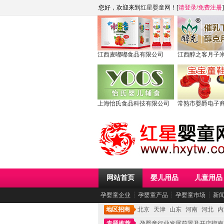
您好，欢迎来到
红星婴童网
！[
请登录
/
免费注册
]
江西麦嘟嘟食品有限公司
江西醇之客月子
上海怡氏食品科技有限公司
常熟市婴爵电子
网站首页
婴儿用品
儿童用品
孕婴童企业
┆
孕婴童产品
┆
孕婴童市场
┆
新
地区招商
北京
天津
山东
河南
河北
内
专题推荐
孕婴童行业发展前景及开店指南