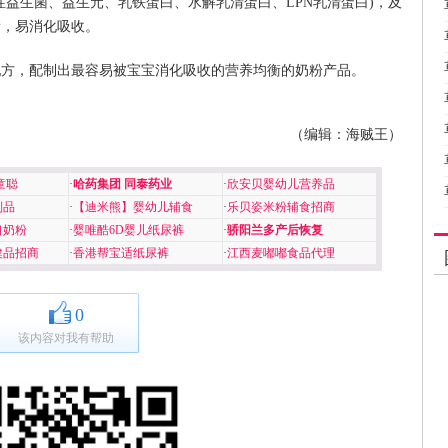
性益生菌、益生元、乳铁蛋白、水解乳清蛋白、LPN乳清蛋白)，及
衡，易消化吸收。
配方，配制出最容易被宝宝消化吸收的营养均衡的奶粉产品。
（编辑：海贼王）
童聪
·
哈药集团 同泰药业
·
欣安贝婴幼儿营养品
制品
·
【迪米熊】婴幼儿辅食
·
乐贝姿米粉辅食招商
口奶粉
·
婴唯酷6D婴儿纸尿裤
·
骄阳兰多产后恢复
健品招商
·
香港帮宝适纸尿裤
·
江西麦嘟嘟食品代理
0
该内容对我有帮助