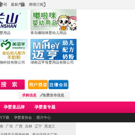
公司
最新产品
商情订阅
婴用品
青岛嘟啦咪婴幼儿用品
物科技有限公司
湖南迈亨母婴用品有限公司
求购信息
免费发布信息
孕婴童品牌
孕婴童专题
料下载
┆
孕婴童协会
┆
图片中心
南
广东
广西
吉林
辽宁
黑龙江
童品牌产品最新价格
黄金区软文广告