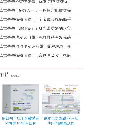
草本爷爷舒缓护臀膏 | 草本防护 红臀无
草本爷爷 | 多效合一，一瓶搞定肌肤红痒
草本爷爷橄榄润肤油 | 宝宝成长抚触助手
草本爷爷 | 如何做个全身光滑柔嫩的水宝
草本爷爷洗发沐浴露 | 泥娃娃秒变发光萌
草本爷爷泡泡洗发沐浴露 | 绵密泡泡，开
草本爷爷橄榄润肤油 | 亲肤易吸收，抚触
图片
Picture
伊归初年冻干乳酸菌活
像难言之隐说不 伊归
性抑菌片 特有四种
初年乳酸菌活性