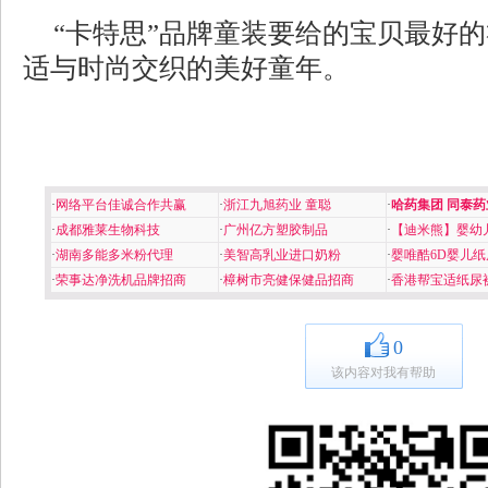
“卡特思”品牌童装要给的宝贝最好
适与时尚交织的美好童年。
·
网络平台佳诚合作共赢
·
浙江九旭药业 童聪
·
哈药集团 同泰药
·
成都雅莱生物科技
·
广州亿方塑胶制品
·
【迪米熊】婴幼
·
湖南多能多米粉代理
·
美智高乳业进口奶粉
·
婴唯酷6D婴儿纸
·
荣事达净洗机品牌招商
·
樟树市亮健保健品招商
·
香港帮宝适纸尿
0
该内容对我有帮助