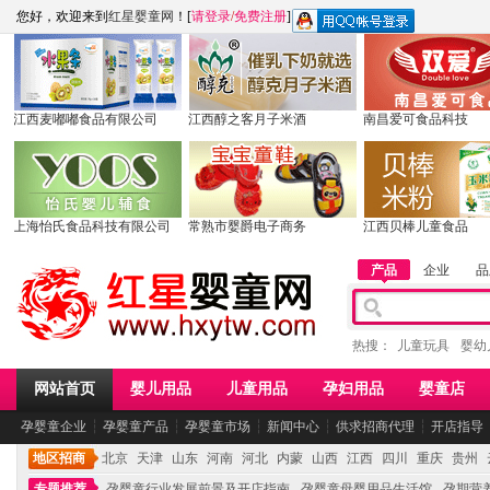
您好，欢迎来到
红星婴童网
！[
请登录
/
免费注册
]
江西麦嘟嘟食品有限公司
江西醇之客月子米酒
南昌爱可食品科技
上海怡氏食品科技有限公司
常熟市婴爵电子商务
江西贝棒儿童食品
产品
企业
品
热搜：
儿童玩具
婴幼
网站首页
婴儿用品
儿童用品
孕妇用品
婴童店
孕婴童企业
┆
孕婴童产品
┆
孕婴童市场
┆
新闻中心
┆
供求招商代理
┆
开店指导
地区招商
北京
天津
山东
河南
河北
内蒙
山西
江西
四川
重庆
贵州
专题推荐
孕婴童行业发展前景及开店指南
孕婴童母婴用品生活馆
孕期营养