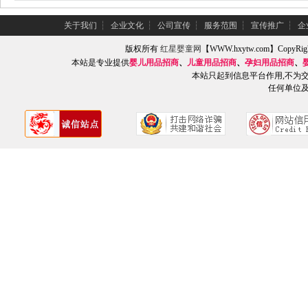
关于我们
┆
企业文化
┆
公司宣传
┆
服务范围
┆
宣传推广
┆
企
版权所有
红星婴童网
【WWW.hxytw.com】Copy
本站是专业提供
婴儿用品招商
、
儿童用品招商
、
孕妇用品招商
、
本站只起到信息平台作用,不为
任何单位