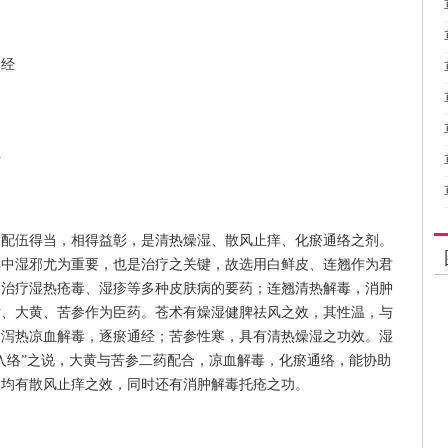
通经
血
，配伍得当，相得益彰，是清热燥湿、散风止痒、化瘀通络之剂。
其中湿邪尤为重要，也是治疗之关键，故选用白鲜皮、连翘作为君
是治疗湿热疮毒、湿疹等多种皮肤病的要药；连翘清热解毒，消肿
术、大黄、苦参作为臣药。苍术有燥湿健脾祛风之效，其性温，与
黄泻热凉血解毒，逐瘀通经；苦参性寒，具有清热燥湿之功效。湿
入络”之说，大黄与苦参二药配合，凉血解毒，化瘀通络，能协助
，均有散风止痒之效，同时还有消肿解毒托疮之功。