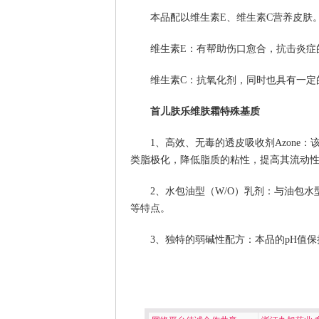
本品配以维生素E、维生素C营养皮肤
维生素E：有帮助伤口愈合，抗击炎症
维生素C：抗氧化剂，同时也具有一定
首儿肤乐维肤霜特殊基质
1、高效、无毒的透皮吸收剂Azone
类脂极化，降低脂质的粘性，提高其流动
2、水包油型（W/O）乳剂：与油包
等特点。
3、独特的弱碱性配方：本品的pH值