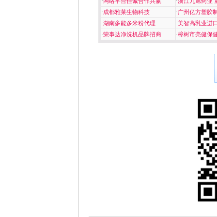
·
网络平台佳诚合作共赢
·
浙江九旭药业 
·
成都雅莱生物科技
·
广州亿方塑胶
·
湖南多能多米粉代理
·
美智高乳业进
·
荣事达净洗机品牌招商
·
樟树市亮健保