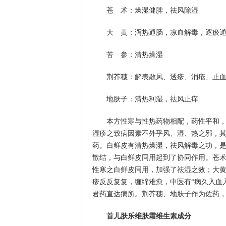
苍 术：燥湿健脾，祛风除湿
大 黄：泻热通肠，凉血解毒，逐瘀
苦 参：清热燥湿
荆芥穗：解表散风、透疹、消疮、止
地肤子：清热利湿，祛风止痒
本方性寒与性热药物相配，药性平和
湿疹之致病因素不外乎风、湿、热之邪，
药。白鲜皮有清热燥湿，祛风解毒之功，
散结，与白鲜皮同用起到了协同作用。苍
性寒之白鲜皮同用，加强了祛湿之效；大
疹反反复复，缠绵难愈，中医有“病久入血
君药直达病所。荆芥穗、地肤子作为佐药
首儿肤乐维肤霜维生素成分