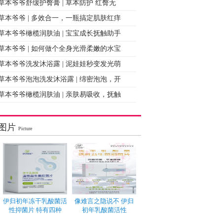
草本爷爷舒缓护臀膏 | 草本防护 红臀无
草本爷爷 | 多效合一，一瓶搞定肌肤红痒
草本爷爷橄榄润肤油 | 宝宝成长抚触助手
草本爷爷 | 如何做个全身光滑柔嫩的水宝
草本爷爷洗发沐浴露 | 泥娃娃秒变发光萌
草本爷爷泡泡洗发沐浴露 | 绵密泡泡，开
草本爷爷橄榄润肤油 | 亲肤易吸收，抚触
图片
Picture
伊归初年冻干乳酸菌活
像难言之隐说不 伊归
性抑菌片 特有四种
初年乳酸菌活性