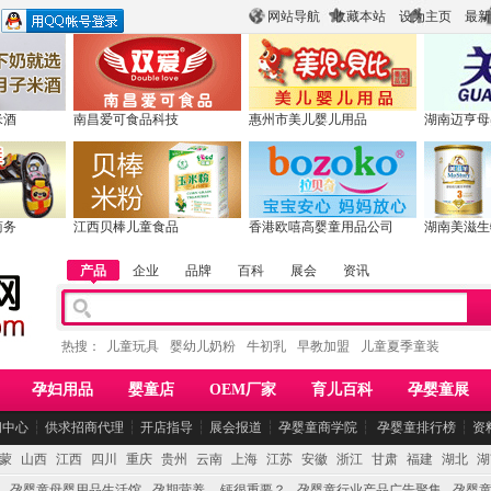
网站导航
收藏本站
设为主页
最新
米酒
南昌爱可食品科技
惠州市美儿婴儿用品
湖南迈亨母
商务
江西贝棒儿童食品
香港欧嘻高婴童用品公司
湖南美滋生
产品
企业
品牌
百科
展会
资讯
热搜：
儿童玩具
婴幼儿奶粉
牛初乳
早教加盟
儿童夏季童装
孕妇用品
婴童店
OEM厂家
育儿百科
孕婴童展
闻中心
┆
供求招商代理
┆
开店指导
┆
展会报道
┆
孕婴童商学院
┆
孕婴童排行榜
┆
资
蒙
山西
江西
四川
重庆
贵州
云南
上海
江苏
安徽
浙江
甘肃
福建
湖北
湖
孕婴童母婴用品生活馆
孕期营养 -- 钙很重要？
孕婴童行业产品广告聚集
孕婴