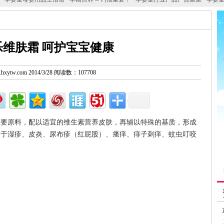
乐维肤霜 呵护宝宝健康
w.hxytw.com 2014/3/28 阅读数：107708
主要原料，配以适宜的维生素营养皮肤，再辅以特殊的基质，形成
由于湿疹、皮炎、尿布疹（红屁股）、瘙痒、痱子刺痒、蚊虫叮咬