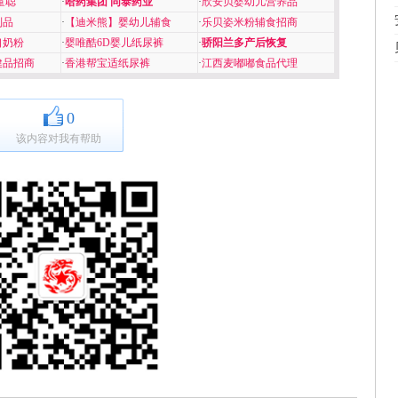
童聪
·
哈药集团 同泰药业
·
欣安贝婴幼儿营养品
制品
·
【迪米熊】婴幼儿辅食
·
乐贝姿米粉辅食招商
口奶粉
·
婴唯酷6D婴儿纸尿裤
·
骄阳兰多产后恢复
健品招商
·
香港帮宝适纸尿裤
·
江西麦嘟嘟食品代理
0
该内容对我有帮助