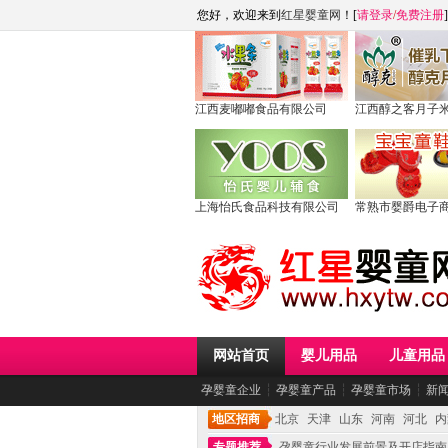
您好，欢迎来到
红星婴童网
！[
请登录
/
免费注册
]
江西麦嘟嘟食品有限公司
江西醇之客月子
上海怡氏食品科技有限公司
常熟市婴爵电子
网站首页
婴儿用品
儿童用品
孕婴童企业
┆
孕婴童产品
┆
孕婴童市场
┆
新
地区招商
北京
天津
山东
河南
河北
内
专题推荐
孕婴童行业发展前景及开店指南