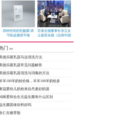
四种特有的乳酸菌 调
百泰生物董事长张立女
节私处菌群平衡
士接受央视《信用中国
热门
hot
美德乐吸乳器马达清洗方法
美德乐吸乳器常见问题解答
美德乐吸乳器清洗与消毒的方法
羊羊100羊奶粉价格，羊羊100羊奶粉多
麦寇婴幼儿奶粉来自丹麦好奶源
妈咪爱和合生元益生菌有什么区别
益生菌固体饮料好吗
余仁生猴枣散