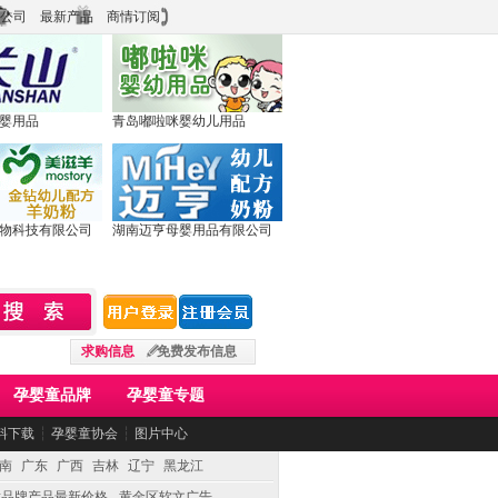
公司
最新产品
商情订阅
婴用品
青岛嘟啦咪婴幼儿用品
物科技有限公司
湖南迈亨母婴用品有限公司
求购信息
免费发布信息
孕婴童品牌
孕婴童专题
料下载
┆
孕婴童协会
┆
图片中心
南
广东
广西
吉林
辽宁
黑龙江
童品牌产品最新价格
黄金区软文广告