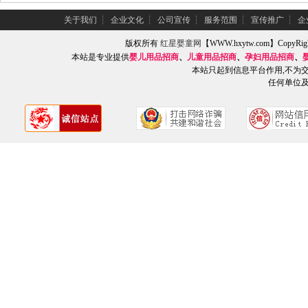
关于我们
┆
企业文化
┆
公司宣传
┆
服务范围
┆
宣传推广
┆
企
版权所有
红星婴童网
【WWW.hxytw.com】Copy
本站是专业提供
婴儿用品招商
、
儿童用品招商
、
孕妇用品招商
、
本站只起到信息平台作用,不为
任何单位