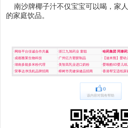
南沙牌椰子汁不仅宝宝可以喝，家
的家庭饮品。
·
网络平台佳诚合作共赢
·
浙江九旭药业 童聪
·
哈药集团 同泰药
·
成都雅莱生物科技
·
广州亿方塑胶制品
·
【迪米熊】婴幼
·
湖南多能多米粉代理
·
美智高乳业进口奶粉
·
婴唯酷6D婴儿纸
·
荣事达净洗机品牌招商
·
樟树市亮健保健品招商
·
香港帮宝适纸尿
0
该内容对我有帮助