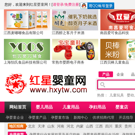
您好，欢迎来到
红星婴童网
！[
请登录
/
免费注册
]
江西麦嘟嘟食品有限公司
江西醇之客月子米酒
南昌爱可食品科技
上海怡氏食品科技有限公司
常熟市婴爵电子商务
江西贝棒儿童食品
产品
企业
品
热搜：
儿童玩具
婴幼
网站首页
婴儿用品
儿童用品
孕妇用品
婴童店
孕婴童企业
┆
孕婴童产品
┆
孕婴童市场
┆
新闻中心
┆
供求招商代理
┆
开店指导
地区招商
北京
天津
山东
河南
河北
内蒙
山西
江西
四川
重庆
贵州
专题推荐
孕婴童行业发展前景及开店指南
孕婴童母婴用品生活馆
孕期营养