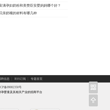
安满孕妇奶粉和美赞臣安婴妈妈哪个好？
贝亲奶嘴的材料有哪几种
招聘信息
┆
RSS订阅
┆
专题首页
CP备09082350号
牌孕婴童及其相关产业的招商平台