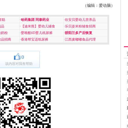
（编辑：爱动脑）
童聪
·
哈药集团 同泰药业
·
欣安贝婴幼儿营养品
制品
·
【迪米熊】婴幼儿辅食
·
乐贝姿米粉辅食招商
口奶粉
·
婴唯酷6D婴儿纸尿裤
·
骄阳兰多产后恢复
健品招商
·
香港帮宝适纸尿裤
·
江西麦嘟嘟食品代理
0
该内容对我有帮助