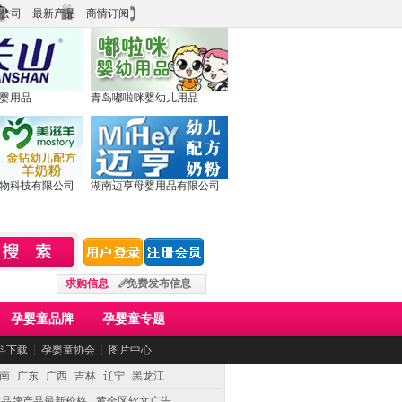
公司
最新产品
商情订阅
婴用品
青岛嘟啦咪婴幼儿用品
物科技有限公司
湖南迈亨母婴用品有限公司
求购信息
免费发布信息
孕婴童品牌
孕婴童专题
料下载
┆
孕婴童协会
┆
图片中心
南
广东
广西
吉林
辽宁
黑龙江
童品牌产品最新价格
黄金区软文广告