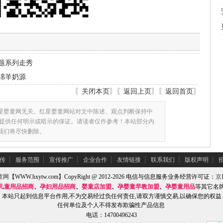
主题系列走秀
绵羊奶源
〖
关闭本页
〗〖
返回上页
〗〖
返回首页
〗
星婴童网无关。红星婴童网站对文中陈述、观点判断保持中
提供任何明示或暗示的保证。请读者仅作参考！本站部分内
,我们将尽快删除。
传
┆
服务范围
┆
宣传推广
┆
企业合作
┆
友情链接
┆
联系我们
┆
版权声明
┆
童网
【WWW.hxytw.com】CopyRight @ 2012-2026 电信与信息服务业务经营许可证：
京I
儿童用品招商
、
孕妇用品招商
、
婴童店加盟
、
孕婴童早教加盟
、
孕婴童用品
等其它名
本站只起到信息平台作用,不为交易经过负任何责任,请双方谨慎交易,以确保您的权益
任何单位及个人不得发布欺骗性产品信息
电话：14700496243