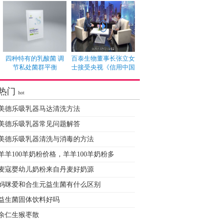
四种特有的乳酸菌 调
百泰生物董事长张立女
节私处菌群平衡
士接受央视《信用中国
热门
hot
美德乐吸乳器马达清洗方法
美德乐吸乳器常见问题解答
美德乐吸乳器清洗与消毒的方法
羊羊100羊奶粉价格，羊羊100羊奶粉多
麦寇婴幼儿奶粉来自丹麦好奶源
妈咪爱和合生元益生菌有什么区别
益生菌固体饮料好吗
余仁生猴枣散