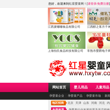
您好，欢迎来到
红星婴童网
！[
请登录
/
免费注册
]
江西麦嘟嘟食品有限公司
江西醇之客月子
上海怡氏食品科技有限公司
常熟市婴爵电子
网站首页
婴儿用品
儿童用品
孕婴童企业
┆
孕婴童产品
┆
孕婴童市场
┆
新
地区招商
北京
天津
山东
河南
河北
内
专题推荐
孕婴童行业发展前景及开店指南