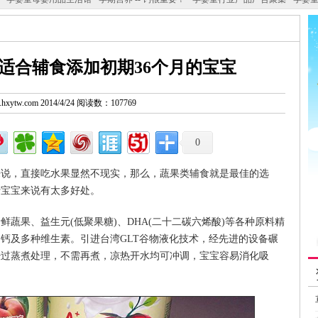
适合辅食添加初期36个月的宝宝
w.hxytw.com 2014/4/24 阅读数：107769
0
来说，直接吃水果显然不现实，那么，蔬果类辅食就是最佳的选
于宝宝来说有太多好处。
蔬果、益生元(低聚果糖)、DHA(二十二碳六烯酸)等各种原料精
钙及多种维生素。引进台湾GLT谷物液化技术，经先进的设备碾
经过蒸煮处理，不需再煮，凉热开水均可冲调，宝宝容易消化吸