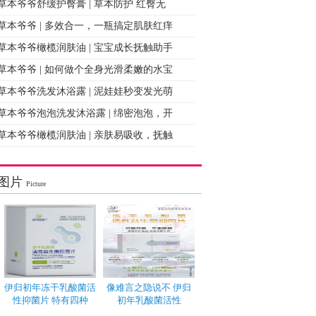
草本爷爷舒缓护臀膏 | 草本防护 红臀无
草本爷爷 | 多效合一，一瓶搞定肌肤红痒
草本爷爷橄榄润肤油 | 宝宝成长抚触助手
草本爷爷 | 如何做个全身光滑柔嫩的水宝
草本爷爷洗发沐浴露 | 泥娃娃秒变发光萌
草本爷爷泡泡洗发沐浴露 | 绵密泡泡，开
草本爷爷橄榄润肤油 | 亲肤易吸收，抚触
图片
Picture
伊归初年冻干乳酸菌活
像难言之隐说不 伊归
性抑菌片 特有四种
初年乳酸菌活性