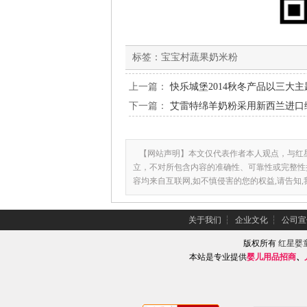
标签：
宝宝村蔬果奶米粉
上一篇：
快乐城堡2014秋冬产品以三大
下一篇：
艾雷特绵羊奶粉采用新西兰进口
【网站声明】本文仅代表作者本人观点，与红
立，不对所包含内容的准确性、可靠性或完整性
容均来自互联网,如不慎侵害的您的权益,请告知
关于我们
┆
企业文化
┆
公司宣
版权所有
红星婴
本站是专业提供
婴儿用品招商
、