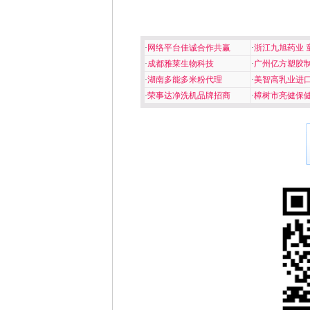
·
网络平台佳诚合作共赢
·
浙江九旭药业 
·
成都雅莱生物科技
·
广州亿方塑胶
·
湖南多能多米粉代理
·
美智高乳业进
·
荣事达净洗机品牌招商
·
樟树市亮健保