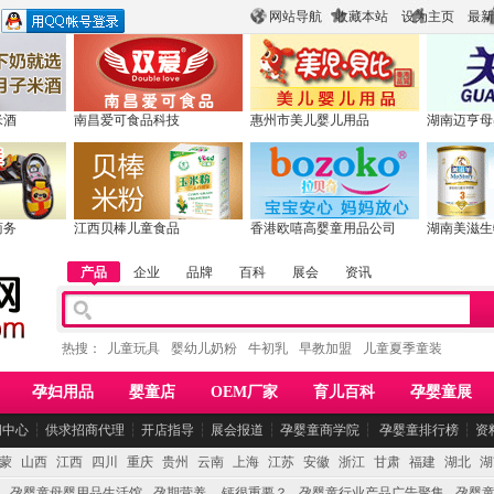
网站导航
收藏本站
设为主页
最新
米酒
南昌爱可食品科技
惠州市美儿婴儿用品
湖南迈亨母
商务
江西贝棒儿童食品
香港欧嘻高婴童用品公司
湖南美滋生
产品
企业
品牌
百科
展会
资讯
热搜：
儿童玩具
婴幼儿奶粉
牛初乳
早教加盟
儿童夏季童装
孕妇用品
婴童店
OEM厂家
育儿百科
孕婴童展
闻中心
┆
供求招商代理
┆
开店指导
┆
展会报道
┆
孕婴童商学院
┆
孕婴童排行榜
┆
资
蒙
山西
江西
四川
重庆
贵州
云南
上海
江苏
安徽
浙江
甘肃
福建
湖北
湖
孕婴童母婴用品生活馆
孕期营养 -- 钙很重要？
孕婴童行业产品广告聚集
孕婴