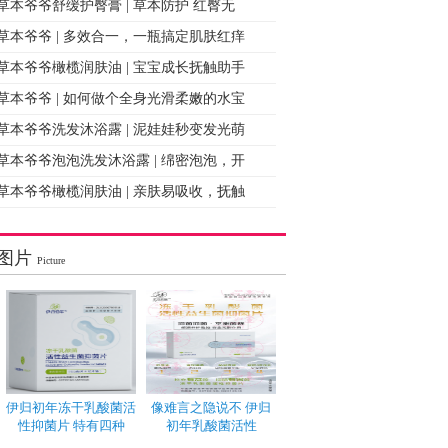
草本爷爷舒缓护臀膏 | 草本防护 红臀无
草本爷爷 | 多效合一，一瓶搞定肌肤红痒
草本爷爷橄榄润肤油 | 宝宝成长抚触助手
草本爷爷 | 如何做个全身光滑柔嫩的水宝
草本爷爷洗发沐浴露 | 泥娃娃秒变发光萌
草本爷爷泡泡洗发沐浴露 | 绵密泡泡，开
草本爷爷橄榄润肤油 | 亲肤易吸收，抚触
图片
Picture
伊归初年冻干乳酸菌活
像难言之隐说不 伊归
性抑菌片 特有四种
初年乳酸菌活性