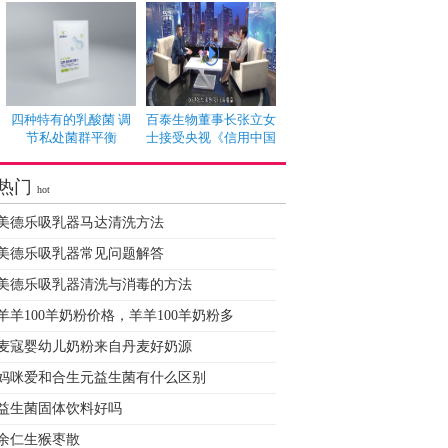
四种特有的乳酸菌 调
百泰生物董事长张立女
节私处菌群平衡
士接受央视《信用中国
热门
hot
美德乐吸乳器马达清洗方法
美德乐吸乳器常见问题解答
美德乐吸乳器清洗与消毒的方法
羊羊100羊奶粉价格，羊羊100羊奶粉多
麦寇婴幼儿奶粉来自丹麦好奶源
妈咪爱和合生元益生菌有什么区别
益生菌固体饮料好吗
余仁生猴枣散