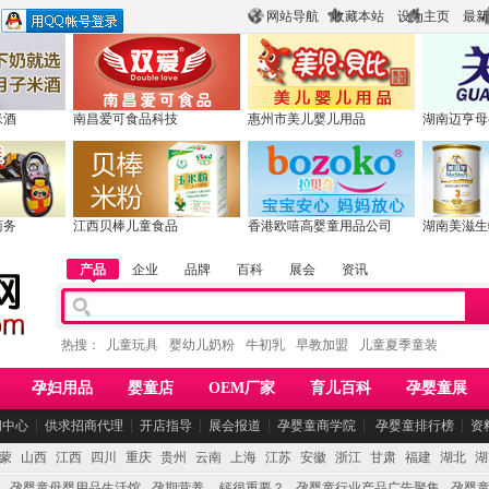
网站导航
收藏本站
设为主页
最新
米酒
南昌爱可食品科技
惠州市美儿婴儿用品
湖南迈亨母
商务
江西贝棒儿童食品
香港欧嘻高婴童用品公司
湖南美滋生
产品
企业
品牌
百科
展会
资讯
热搜：
儿童玩具
婴幼儿奶粉
牛初乳
早教加盟
儿童夏季童装
孕妇用品
婴童店
OEM厂家
育儿百科
孕婴童展
闻中心
┆
供求招商代理
┆
开店指导
┆
展会报道
┆
孕婴童商学院
┆
孕婴童排行榜
┆
资
蒙
山西
江西
四川
重庆
贵州
云南
上海
江苏
安徽
浙江
甘肃
福建
湖北
湖
孕婴童母婴用品生活馆
孕期营养 -- 钙很重要？
孕婴童行业产品广告聚集
孕婴