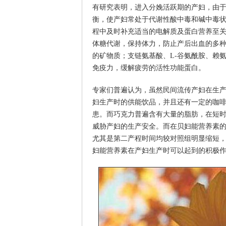
有研究表明，进入分娩活跃期的产妇，由
衡，使产妇常处于代谢性酸中毒和碱中毒
程中及时补充适当的电解质及蛋白营养至关重
体糖代谢，保持体力，防止产后出血的多
的矿物质；支链氨基酸、L-谷氨酰胺、赖
免疫力，缓解疲劳的活性功能蛋白。
专家们普遍认为，虽然民间流传产妇在生
妇生产时的供能饮品，并且还有一定的咖
患。而巧克力普遍含有大量的脂肪，在短
威胁产妇的生产安全。而在贝妇能营养素
尤其是第二产程时间均较对照组明显缩短
妇能营养素在产妇生产时可以起到的积极