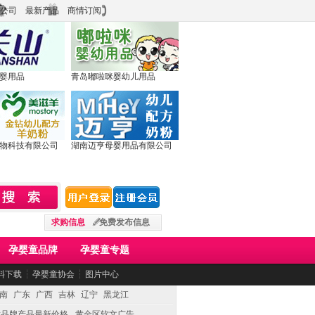
公司
最新产品
商情订阅
婴用品
青岛嘟啦咪婴幼儿用品
物科技有限公司
湖南迈亨母婴用品有限公司
求购信息
免费发布信息
孕婴童品牌
孕婴童专题
料下载
┆
孕婴童协会
┆
图片中心
南
广东
广西
吉林
辽宁
黑龙江
童品牌产品最新价格
黄金区软文广告