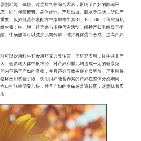
于剧烈耗能、饥饿、过度换气等综合因素，影响了产妇的酸碱平
状态，同时伴随疲劳、身体虚弱、产后出血、脱水等症状，所以产
要。贝妇能营养素配方中添加维生素B1、B2、B6、C等维持机
种维生素；钠、钾、镁等参与多种代谢活动，维持产妇电解质平衡
氨酸、牛磺酸等可以减少肌肉分解，维持机体蛋白合成，提高产妇
产时可以饮用红牛和食用巧克力等传言，但研究表明，红牛并非产
啡因，会影响人体中枢神经，对产妇和婴儿均造成一定的健康隐
时间内不易于产妇的吸收，并且还会导致炎症介质释放，严重时将
的临床应用试验阶段，饮用贝妇能营养素的产妇在整体分娩期间，
，宫口扩张率明显加快，并且产妇的疼痛感普遍较弱，这意味着贝
作用。