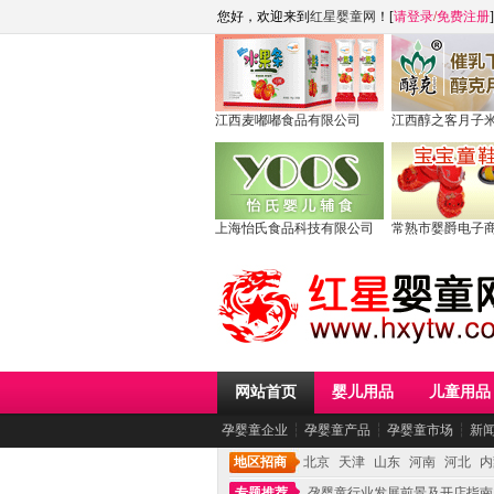
您好，欢迎来到
红星婴童网
！[
请登录
/
免费注册
]
江西麦嘟嘟食品有限公司
江西醇之客月子
上海怡氏食品科技有限公司
常熟市婴爵电子
网站首页
婴儿用品
儿童用品
孕婴童企业
┆
孕婴童产品
┆
孕婴童市场
┆
新
地区招商
北京
天津
山东
河南
河北
内
专题推荐
孕婴童行业发展前景及开店指南