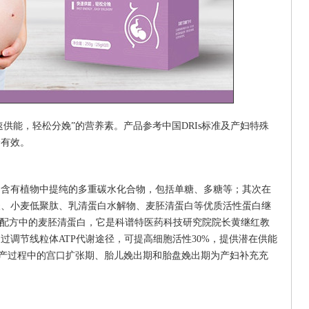
供能，轻松分娩”的营养素。产品参考中国DRIs标准及产妇特殊
全有效。
，含有植物中提纯的多重碳水化合物，包括单糖、多糖等；其次在
酸、小麦低聚肽、乳清蛋白水解物、麦胚清蛋白等优质活性蛋白继
其是配方中的麦胚清蛋白，它是科谱特医药科技研究院院长黄继红教
过调节线粒体ATP代谢途径，可提高细胞活性30%，提供潜在供能
J，对生产过程中的宫口扩张期、胎儿娩出期和胎盘娩出期为产妇补充充