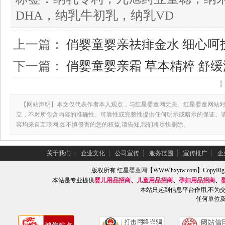
DHA，纳乳牛初乳，纳乳VD
上一篇：
俏婴童婴亲祛痱金水 细心呵
下一篇：
俏婴童婴亲霜 草本精粹 舒
【网站声明】本文仅代表作者本人观点，与红星婴童网无关。红星婴童网站对
立，不对所包含内容的准确性、可靠性或完整性提供任何明示或暗示的保证。
容均来自互联网,如不慎侵害的您的权益,请告知,我们将尽快删除。
关于我们
┆
企业文化
┆
公司宣传
┆
服务范围
┆
宣传推广
┆
企
版权所有
红星婴童网
【WWW.hxytw.com】Copy
本站是专业提供
婴儿用品招商
、
儿童用品招商
、
孕妇用品招商
、
本站只起到信息平台作用,不为
任何单位