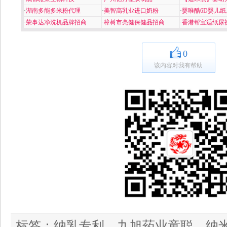
·
湖南多能多米粉代理
·
美智高乳业进口奶粉
·
婴唯酷6D婴儿纸
·
荣事达净洗机品牌招商
·
樟树市亮健保健品招商
·
香港帮宝适纸尿
0
该内容对我有帮助
标签：
纳乳专利，九旭药业童聪，纳