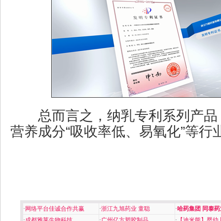
总而言之，纳乳专利系列产品
营养成分“吸收率低、易氧化”等行
·
网络平台佳诚合作共赢
·
浙江九旭药业 童聪
·
哈药集团 同泰药
·
成都雅莱生物科技
·
广州亿方塑胶制品
·
【迪米熊】婴幼