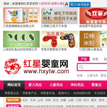
您好，欢迎来到
红星婴童网
！[
请登录
/
免费注册
]
江西麦嘟嘟食品有限公司
江西醇之客月子米酒
南昌爱可食品科技
上海怡氏食品科技有限公司
常熟市婴爵电子商务
江西贝棒儿童食品
产品
企业
品
热搜：
儿童玩具
婴幼
网站首页
婴儿用品
儿童用品
孕妇用品
婴童店
孕婴童企业
┆
孕婴童产品
┆
孕婴童市场
┆
新闻中心
┆
供求招商代理
┆
开店指导
地区招商
北京
天津
山东
河南
河北
内蒙
山西
江西
四川
重庆
贵州
专题推荐
孕婴童行业发展前景及开店指南
孕婴童母婴用品生活馆
孕期营养