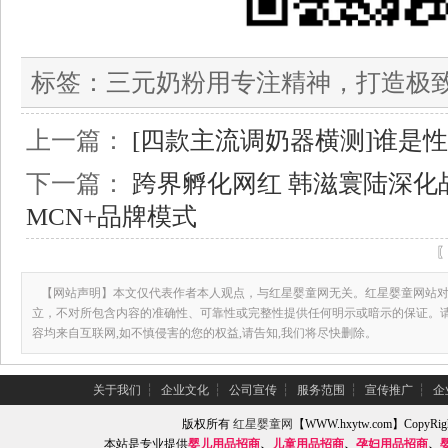
标签：
三元奶粉用专注精神，打造极
上一篇：
[四款主流调奶器横测]谁是
下一篇：
跨界孵化网红 韩滋寰陆深化
MCN+品牌模式
【网站声明】本文仅代表作者本人观点，与红星婴童网无关。红星婴童网站对
立，不对所包含内容的准确性、可靠性或完整性提供任何明示或暗示的保证。
容均来自互联网,如不慎侵害的您的权益,请告知,我们将尽快删除。
关于我们
┆
企业文化
┆
公司宣传
┆
服务范围
┆
宣传推广
┆
企
版权所有
红星婴童网
【WWW.hxytw.com】Copy
本站是专业提供
婴儿用品招商
、
儿童用品招商
、
孕妇用品招商
、