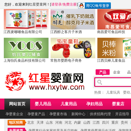
您好，欢迎来到
红星婴童网
！[
请登录
/
免费注册
]
江西麦嘟嘟食品有限公司
江西醇之客月子米酒
南昌爱可食品科技
上海怡氏食品科技有限公司
常熟市婴爵电子商务
江西贝棒儿童食品
产品
企业
品
热搜：
儿童玩具
婴幼
网站首页
婴儿用品
儿童用品
孕妇用品
婴童店
孕婴童企业
┆
孕婴童产品
┆
孕婴童市场
┆
新闻中心
┆
供求招商代理
┆
开店指导
地区招商
北京
天津
山东
河南
河北
内蒙
山西
江西
四川
重庆
贵州
专题推荐
孕婴童行业发展前景及开店指南
孕婴童母婴用品生活馆
孕期营养