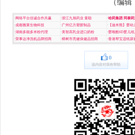
（编辑
·
网络平台佳诚合作共赢
·
浙江九旭药业 童聪
·
哈药集团 同泰药
·
成都雅莱生物科技
·
广州亿方塑胶制品
·
【迪米熊】婴幼
·
湖南多能多米粉代理
·
美智高乳业进口奶粉
·
婴唯酷6D婴儿纸
·
荣事达净洗机品牌招商
·
樟树市亮健保健品招商
·
香港帮宝适纸尿
0
该内容对我有帮助