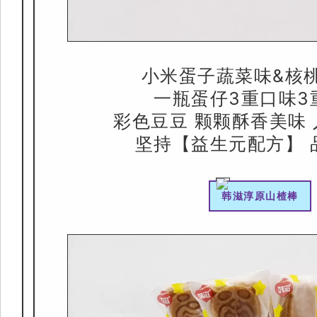
小米蛋子蔬菜味&核
一瓶蛋仔3重口味3
彩色豆豆 颗颗酥香美味
坚持【益生元配方】 
韩滋淳原山楂棒