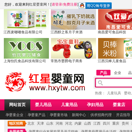
您好，欢迎来到
红星婴童网
！[
请登录
/
免费注册
]
江西麦嘟嘟食品有限公司
江西醇之客月子米酒
南昌爱可食品科技
上海怡氏食品科技有限公司
常熟市婴爵电子商务
江西贝棒儿童食品
产品
企业
品
热搜：
儿童玩具
婴幼
网站首页
婴儿用品
儿童用品
孕妇用品
婴童店
孕婴童企业
┆
孕婴童产品
┆
孕婴童市场
┆
新闻中心
┆
供求招商代理
┆
开店指导
地区招商
北京
天津
山东
河南
河北
内蒙
山西
江西
四川
重庆
贵州
专题推荐
孕婴童行业发展前景及开店指南
孕婴童母婴用品生活馆
孕期营养