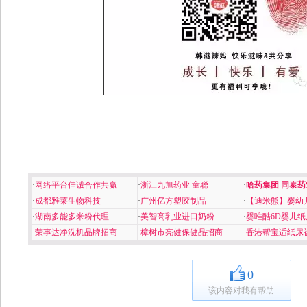
·
网络平台佳诚合作共赢
·
浙江九旭药业 童聪
·
哈药集团 同泰药
·
成都雅莱生物科技
·
广州亿方塑胶制品
·
【迪米熊】婴幼
·
湖南多能多米粉代理
·
美智高乳业进口奶粉
·
婴唯酷6D婴儿纸
·
荣事达净洗机品牌招商
·
樟树市亮健保健品招商
·
香港帮宝适纸尿
0
该内容对我有帮助