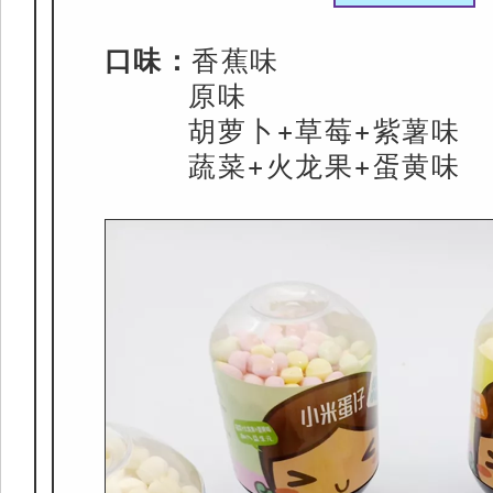
口味：
香蕉味
原味
胡萝卜+草莓+紫薯味
蔬菜+火龙果+蛋黄味