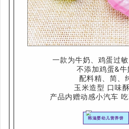
一款为牛奶、鸡蛋过敏
不添加鸡蛋&牛
配料精、简、
玉米造型 口味
产品内赠动感小汽车 
韩滋婴幼儿营养饼