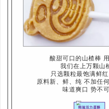
酸甜可口的山楂棒 
我们在上万颗山
只选颗粒最饱满鲜红
原料新、鲜、纯 不加任
味道爽口 势不
韩滋活力蛋酥