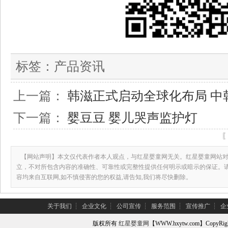
标签：
产品资讯
上一篇：
韩滋正式启动全球化布局 中
下一篇：
婴豆豆 婴儿哭声监护灯
【网站声明】本文仅代表作者本人观点，与红星婴童网无关。红星婴童网站对
立，不对所包含内容的准确性、可靠性或完整性提供任何明示或暗示的保证。
容均来自互联网,如不慎侵害的您的权益,请告知,我们将尽快删除。
关于我们
┆
企业文化
┆
公司宣传
┆
服务范围
┆
宣传推广
┆
企
版权所有
红星婴童网
【WWW.hxytw.com】Copy