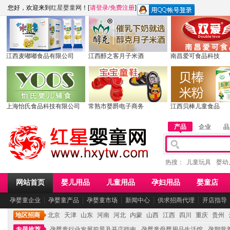
您好，欢迎来到
红星婴童网
！[
请登录
/
免费注册
]
江西麦嘟嘟食品有限公司
江西醇之客月子米酒
南昌爱可食品科技
上海怡氏食品科技有限公司
常熟市婴爵电子商务
江西贝棒儿童食品
产品
企业
品
热搜：
儿童玩具
婴幼
网站首页
婴儿用品
儿童用品
孕妇用品
婴童店
孕婴童企业
┆
孕婴童产品
┆
孕婴童市场
┆
新闻中心
┆
供求招商代理
┆
开店指导
地区招商
北京
天津
山东
河南
河北
内蒙
山西
江西
四川
重庆
贵州
专题推荐
孕婴童行业发展前景及开店指南
孕婴童母婴用品生活馆
孕期营养