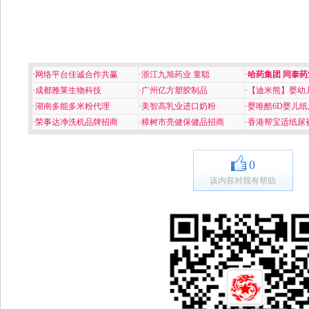
·
网络平台佳诚合作共赢
·
浙江九旭药业 童聪
·
哈药集团 同泰药
·
成都雅莱生物科技
·
广州亿方塑胶制品
·
【迪米熊】婴幼
·
湖南多能多米粉代理
·
美智高乳业进口奶粉
·
婴唯酷6D婴儿纸
·
荣事达净洗机品牌招商
·
樟树市亮健保健品招商
·
香港帮宝适纸尿
0
该内容对我有帮助