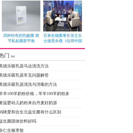
四种特有的乳酸菌 调
百泰生物董事长张立女
节私处菌群平衡
士接受央视《信用中国
热门
hot
美德乐吸乳器马达清洗方法
美德乐吸乳器常见问题解答
美德乐吸乳器清洗与消毒的方法
羊羊100羊奶粉价格，羊羊100羊奶粉多
麦寇婴幼儿奶粉来自丹麦好奶源
妈咪爱和合生元益生菌有什么区别
益生菌固体饮料好吗
余仁生猴枣散