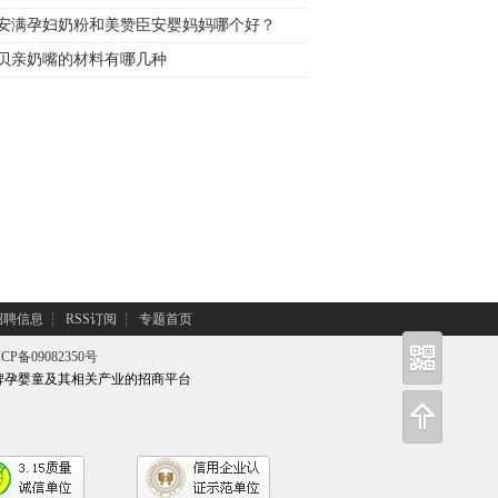
安满孕妇奶粉和美赞臣安婴妈妈哪个好？
贝亲奶嘴的材料有哪几种
招聘信息
┆
RSS订阅
┆
专题首页
CP备09082350号
牌孕婴童及其相关产业的招商平台