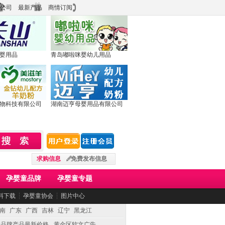
公司
最新产品
商情订阅
婴用品
青岛嘟啦咪婴幼儿用品
物科技有限公司
湖南迈亨母婴用品有限公司
求购信息
免费发布信息
孕婴童品牌
孕婴童专题
料下载
┆
孕婴童协会
┆
图片中心
南
广东
广西
吉林
辽宁
黑龙江
童品牌产品最新价格
黄金区软文广告