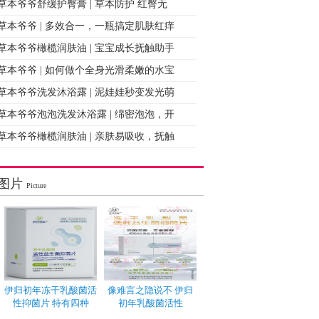
草本爷爷舒缓护臀膏 | 草本防护 红臀无
草本爷爷 | 多效合一，一瓶搞定肌肤红痒
草本爷爷橄榄润肤油 | 宝宝成长抚触助手
草本爷爷 | 如何做个全身光滑柔嫩的水宝
草本爷爷洗发沐浴露 | 泥娃娃秒变发光萌
草本爷爷泡泡洗发沐浴露 | 绵密泡泡，开
草本爷爷橄榄润肤油 | 亲肤易吸收，抚触
图片
Picture
伊归初年冻干乳酸菌活
像难言之隐说不 伊归
性抑菌片 特有四种
初年乳酸菌活性