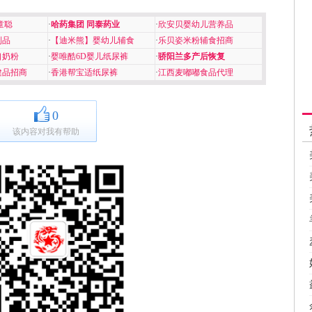
童聪
·
哈药集团 同泰药业
·
欣安贝婴幼儿营养品
制品
·
【迪米熊】婴幼儿辅食
·
乐贝姿米粉辅食招商
口奶粉
·
婴唯酷6D婴儿纸尿裤
·
骄阳兰多产后恢复
健品招商
·
香港帮宝适纸尿裤
·
江西麦嘟嘟食品代理
0
该内容对我有帮助