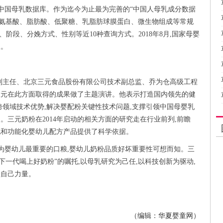
布了中国母乳数据库。作为迄今为止最为完善的“中国人母乳成分数据
、氨基酸、脂肪酸、低聚糖、乳脂肪球膜蛋白、微生物组成等常规
、阶段、分娩方式、性别等近10种查询方式。2018年8月,国家母婴
收。
副主任、北京三元食品股份有限公司技术副总监、乔为仓高级工程
三元在此方面取得的成果做了主题演讲。他表示打造国内领先的健
跨领域技术优势,解决婴配粉关键性技术问题,支撑引领中国母婴乳
三元奶粉在2014年启动的相关方面的研究走在行业前列,前瞻
化和功能化婴幼儿配方产品提供了科学依据。
作为婴幼儿最重要的口粮,婴幼儿奶粉品质好坏重要性可想而知。三
下一代喝上好奶粉”的嘱托,以母乳研究为己任,以科技创新为驱动,
献自己力量。
（编辑：华夏婴童网）