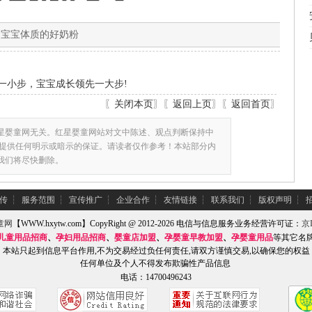
国宝宝体质的好奶粉
一小步，宝宝成长领先一大步!
〖
关闭本页
〗〖
返回上页
〗〖
返回首页
〗
星婴童网无关。红星婴童网站对文中陈述、观点判断保持中
提供任何明示或暗示的保证。请读者仅作参考！本站部分内
,我们将尽快删除。
传
┆
服务范围
┆
宣传推广
┆
企业合作
┆
友情链接
┆
联系我们
┆
版权声明
┆
童网
【WWW.hxytw.com】CopyRight @ 2012-2026 电信与信息服务业务经营许可证：
京I
儿童用品招商
、
孕妇用品招商
、
婴童店加盟
、
孕婴童早教加盟
、
孕婴童用品
等其它名
本站只起到信息平台作用,不为交易经过负任何责任,请双方谨慎交易,以确保您的权益
任何单位及个人不得发布欺骗性产品信息
电话：14700496243