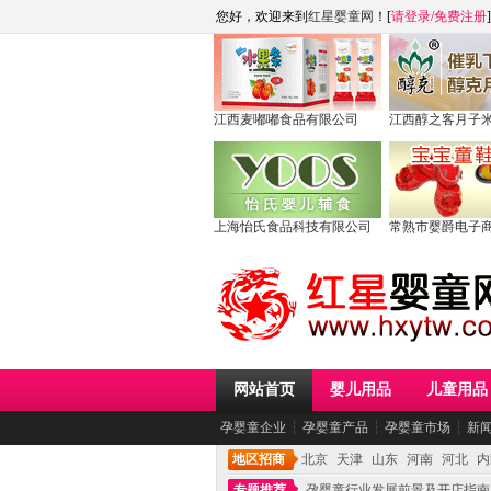
您好，欢迎来到
红星婴童网
！[
请登录
/
免费注册
]
江西麦嘟嘟食品有限公司
江西醇之客月子
上海怡氏食品科技有限公司
常熟市婴爵电子
网站首页
婴儿用品
儿童用品
孕婴童企业
┆
孕婴童产品
┆
孕婴童市场
┆
新
地区招商
北京
天津
山东
河南
河北
内
专题推荐
孕婴童行业发展前景及开店指南