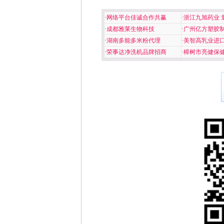
·
网络平台佳诚合作共赢
·
浙江九旭药业 
·
成都雅莱生物科技
·
广州亿方塑胶
·
湖南多能多米粉代理
·
美智高乳业进
·
荣事达净洗机品牌招商
·
樟树市亮健保