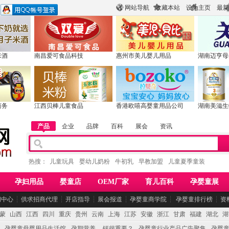
网站导航
收藏本站
设为主页
最新
米酒
南昌爱可食品科技
惠州市美儿婴儿用品
湖南迈亨母
商务
江西贝棒儿童食品
香港欧嘻高婴童用品公司
湖南美滋生
产品
企业
品牌
百科
展会
资讯
热搜：
儿童玩具
婴幼儿奶粉
牛初乳
早教加盟
儿童夏季童装
孕妇用品
婴童店
OEM厂家
育儿百科
孕婴童展
闻中心
┆
供求招商代理
┆
开店指导
┆
展会报道
┆
孕婴童商学院
┆
孕婴童排行榜
┆
资
蒙
山西
江西
四川
重庆
贵州
云南
上海
江苏
安徽
浙江
甘肃
福建
湖北
湖
孕婴童母婴用品生活馆
孕期营养 -- 钙很重要？
孕婴童行业产品广告聚集
孕婴