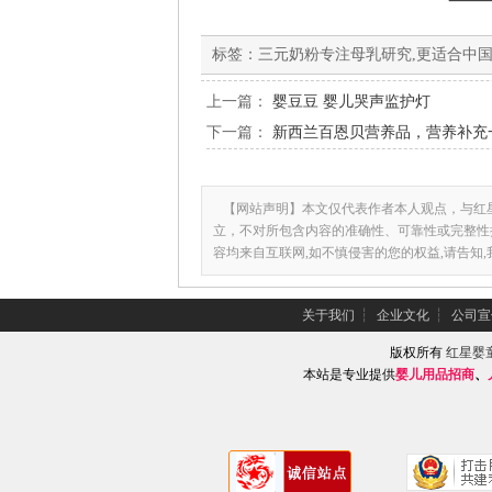
标签：
三元奶粉专注母乳研究,更适合中
上一篇：
婴豆豆 婴儿哭声监护灯
下一篇：
新西兰百恩贝营养品，营养补充
【网站声明】本文仅代表作者本人观点，与红
立，不对所包含内容的准确性、可靠性或完整性
容均来自互联网,如不慎侵害的您的权益,请告知
关于我们
┆
企业文化
┆
公司宣
版权所有
红星婴
本站是专业提供
婴儿用品招商
、