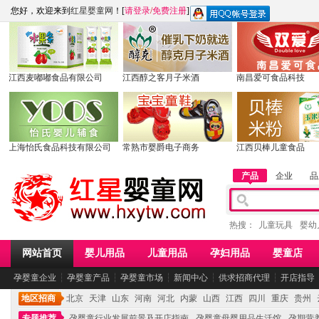
您好，欢迎来到
红星婴童网
！[
请登录
/
免费注册
]
江西麦嘟嘟食品有限公司
江西醇之客月子米酒
南昌爱可食品科技
上海怡氏食品科技有限公司
常熟市婴爵电子商务
江西贝棒儿童食品
产品
企业
品
热搜：
儿童玩具
婴幼
网站首页
婴儿用品
儿童用品
孕妇用品
婴童店
孕婴童企业
┆
孕婴童产品
┆
孕婴童市场
┆
新闻中心
┆
供求招商代理
┆
开店指导
地区招商
北京
天津
山东
河南
河北
内蒙
山西
江西
四川
重庆
贵州
专题推荐
孕婴童行业发展前景及开店指南
孕婴童母婴用品生活馆
孕期营养