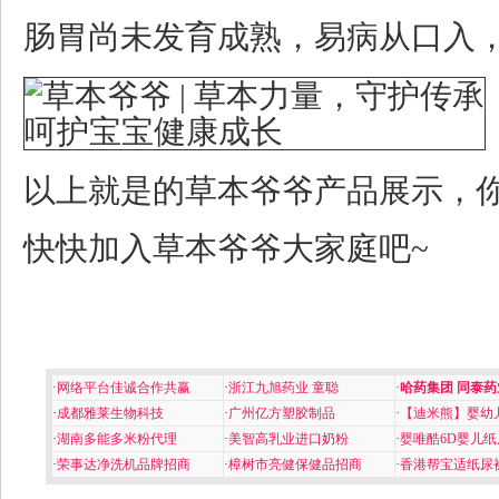
肠胃尚未发育成熟，易病从口入
以上就是的草本爷爷产品展示，
快快加入草本爷爷大家庭吧~
·
网络平台佳诚合作共赢
·
浙江九旭药业 童聪
·
哈药集团 同泰药
·
成都雅莱生物科技
·
广州亿方塑胶制品
·
【迪米熊】婴幼
·
湖南多能多米粉代理
·
美智高乳业进口奶粉
·
婴唯酷6D婴儿纸
·
荣事达净洗机品牌招商
·
樟树市亮健保健品招商
·
香港帮宝适纸尿