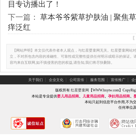
目专访播出了！
下一篇：
草本爷爷紫草护肤油 | 聚
痒泛红
【网站声明】本文仅代表作者本人观点，与红星婴童网无关。红星婴童网站对
立，不对所包含内容的准确性、可靠性或完整性提供任何明示或暗示的保证。
容均来自互联网,如不慎侵害的您的权益,请告知,我们将尽快删除。
关于我们
┆
企业文化
┆
公司宣传
┆
服务范围
┆
宣传推广
┆
企
版权所有
红星婴童网
【WWW.hxytw.com】Copy
本站是专业提供
婴儿用品招商
、
儿童用品招商
、
孕妇用品招商
、
本站只起到信息平台作用,不为
任何单位