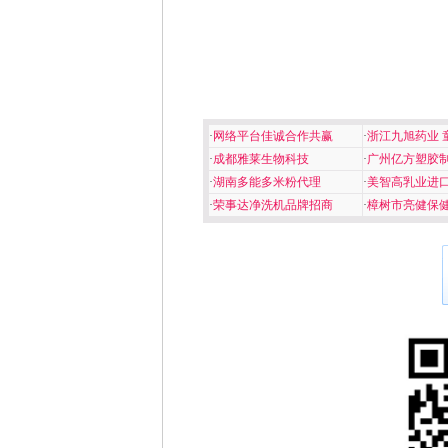
·
网络平台佳诚合作共赢
·
浙江九旭药业 
·
成都雅莱生物科技
·
广州亿方塑胶
·
湖南多能多米粉代理
·
美智高乳业进
·
荣事达净洗机品牌招商
·
樟树市亮健保