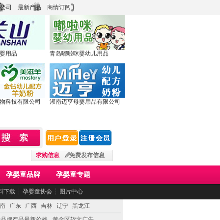
公司
最新产品
商情订阅
婴用品
青岛嘟啦咪婴幼儿用品
物科技有限公司
湖南迈亨母婴用品有限公司
求购信息
免费发布信息
孕婴童品牌
孕婴童专题
料下载
┆
孕婴童协会
┆
图片中心
南
广东
广西
吉林
辽宁
黑龙江
童品牌产品最新价格
黄金区软文广告