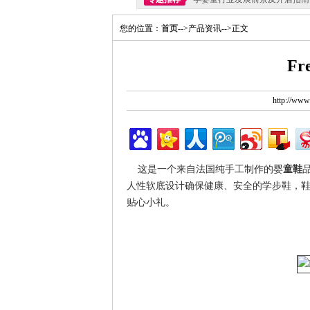
您的位置：
首页
-->产品资讯-->正文
F
http://ww
这是一个来自法国纯手工制作的婴
童鞋
人性软底设计确保健康、安全的学步鞋，
贴心小礼。