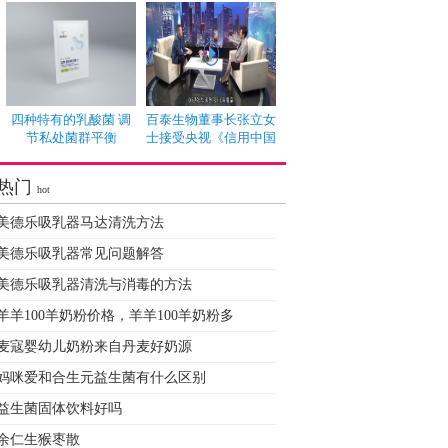
四种特有的乳酸菌 调
百泰生物董事长张立女
节私处菌群平衡
士接受央视《信用中国
热门
hot
美德乐吸乳器马达清洗方法
美德乐吸乳器常见问题解答
美德乐吸乳器清洗与消毒的方法
羊羊100羊奶粉价格，羊羊100羊奶粉多
麦寇婴幼儿奶粉来自丹麦好奶源
妈咪爱和合生元益生菌有什么区别
益生菌固体饮料好吗
余仁生猴枣散