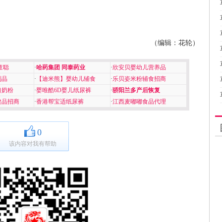
（编辑：花轮）
童聪
·
哈药集团 同泰药业
·
欣安贝婴幼儿营养品
制品
·
【迪米熊】婴幼儿辅食
·
乐贝姿米粉辅食招商
口奶粉
·
婴唯酷6D婴儿纸尿裤
·
骄阳兰多产后恢复
健品招商
·
香港帮宝适纸尿裤
·
江西麦嘟嘟食品代理
0
该内容对我有帮助