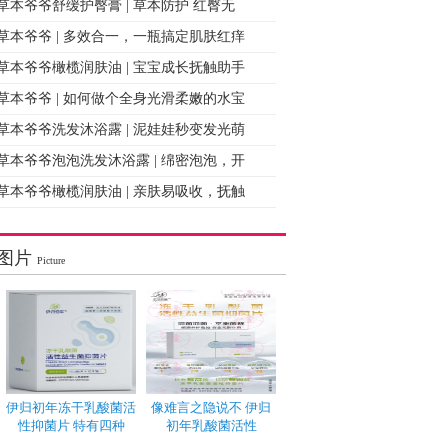
草本爷爷舒缓护臀膏 | 草本防护 红臀无
草本爷爷 | 多效合一，一瓶搞定肌肤红痒
草本爷爷橄榄润肤油 | 宝宝成长抚触助手
草本爷爷 | 如何做个全身光滑柔嫩的水宝
草本爷爷洗发沐浴露 | 泥娃娃秒变发光萌
草本爷爷泡泡洗发沐浴露 | 绵密泡泡，开
草本爷爷橄榄润肤油 | 亲肤易吸收，抚触
图片
Picture
伊归初年冻干乳酸菌活
像难言之隐说不 伊归
性抑菌片 特有四种
初年乳酸菌活性