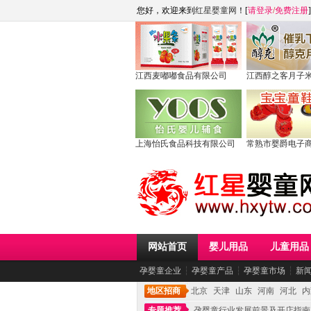
您好，欢迎来到
红星婴童网
！[
请登录
/
免费注册
]
江西麦嘟嘟食品有限公司
江西醇之客月子
上海怡氏食品科技有限公司
常熟市婴爵电子
网站首页
婴儿用品
儿童用品
孕婴童企业
┆
孕婴童产品
┆
孕婴童市场
┆
新
地区招商
北京
天津
山东
河南
河北
内
专题推荐
孕婴童行业发展前景及开店指南