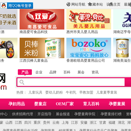
网站导航
收藏本站
设为主页
最新
米酒
南昌爱可食品科技
惠州市美儿婴儿用品
湖南迈亨母
商务
江西贝棒儿童食品
香港欧嘻高婴童用品公司
湖南美滋生
产品
企业
品牌
百科
展会
资讯
热搜：
儿童玩具
婴幼儿奶粉
牛初乳
早教加盟
儿童夏季童装
孕妇用品
婴童店
OEM厂家
育儿百科
孕婴童展
闻中心
┆
供求招商代理
┆
开店指导
┆
展会报道
┆
孕婴童商学院
┆
孕婴童排行榜
┆
资
蒙
山西
江西
四川
重庆
贵州
云南
上海
江苏
安徽
浙江
甘肃
福建
湖北
湖
孕婴童母婴用品生活馆
孕期营养 -- 钙很重要？
孕婴童行业产品广告聚集
孕婴