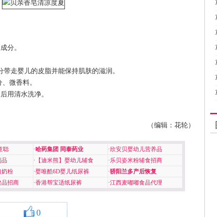
用成分。
带走婴儿的皮脂并能保持肌肤的滋润。
分、微香料。
后用清水洗净。
（编辑：花轮）
童聪
·
哈药集团 同泰药业
·
欣安贝婴幼儿营养品
制品
·
【迪米熊】婴幼儿辅食
·
乐贝姿米粉辅食招商
口奶粉
·
婴唯酷6D婴儿纸尿裤
·
骄阳兰多产后恢复
健品招商
·
香港帮宝适纸尿裤
·
江西麦嘟嘟食品代理
0