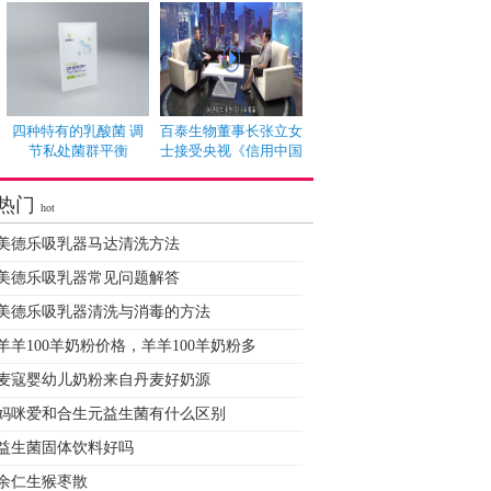
四种特有的乳酸菌 调
百泰生物董事长张立女
节私处菌群平衡
士接受央视《信用中国
热门
hot
美德乐吸乳器马达清洗方法
美德乐吸乳器常见问题解答
美德乐吸乳器清洗与消毒的方法
羊羊100羊奶粉价格，羊羊100羊奶粉多
麦寇婴幼儿奶粉来自丹麦好奶源
妈咪爱和合生元益生菌有什么区别
益生菌固体饮料好吗
余仁生猴枣散