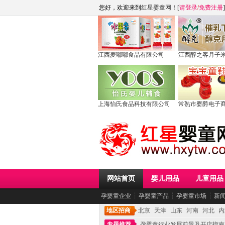
您好，欢迎来到
红星婴童网
！[
请登录
/
免费注册
]
江西麦嘟嘟食品有限公司
江西醇之客月子
上海怡氏食品科技有限公司
常熟市婴爵电子
网站首页
婴儿用品
儿童用品
孕婴童企业
┆
孕婴童产品
┆
孕婴童市场
┆
新
地区招商
北京
天津
山东
河南
河北
内
专题推荐
孕婴童行业发展前景及开店指南