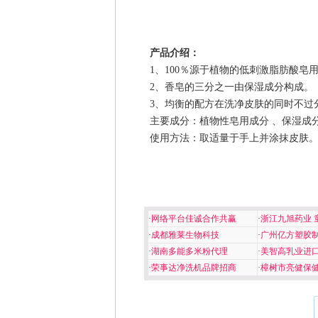
产品介绍：
1、100％源于植物的低刺激脂肪酸皂
2、香皂的三分之一由保湿成分构成。
3、均衡的配方在洗净皮肤的同时不过分
主要成分：植物性皂用成分 、保湿成
使用方法：取适量于手上并涂抹皮肤。
·
网络平台佳诚合作共赢
·
浙江九旭药业 
·
成都雅莱生物科技
·
广州亿方塑胶
·
湖南多能多米粉代理
·
美智高乳业进
·
荣事达净洗机品牌招商
·
樟树市亮健保