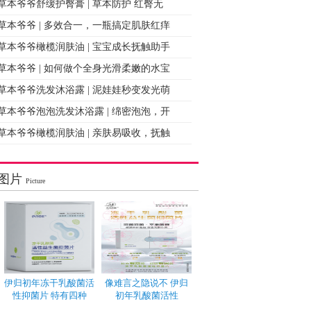
草本爷爷舒缓护臀膏 | 草本防护 红臀无
草本爷爷 | 多效合一，一瓶搞定肌肤红痒
草本爷爷橄榄润肤油 | 宝宝成长抚触助手
草本爷爷 | 如何做个全身光滑柔嫩的水宝
草本爷爷洗发沐浴露 | 泥娃娃秒变发光萌
草本爷爷泡泡洗发沐浴露 | 绵密泡泡，开
草本爷爷橄榄润肤油 | 亲肤易吸收，抚触
图片
Picture
伊归初年冻干乳酸菌活
像难言之隐说不 伊归
性抑菌片 特有四种
初年乳酸菌活性