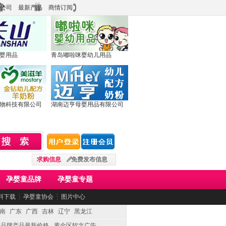
公司
最新产品
商情订阅
婴用品
青岛嘟啦咪婴幼儿用品
物科技有限公司
湖南迈亨母婴用品有限公司
求购信息
免费发布信息
孕婴童品牌
孕婴童专题
料下载
┆
孕婴童协会
┆
图片中心
南
广东
广西
吉林
辽宁
黑龙江
童品牌产品最新价格
黄金区软文广告