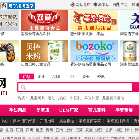
网站导航
收藏本站
设为主页
最新
米酒
南昌爱可食品科技
惠州市美儿婴儿用品
湖南迈亨母
商务
江西贝棒儿童食品
香港欧嘻高婴童用品公司
湖南美滋生
产品
企业
品牌
百科
展会
资讯
热搜：
儿童玩具
婴幼儿奶粉
牛初乳
早教加盟
儿童夏季童装
孕妇用品
婴童店
OEM厂家
育儿百科
孕婴童展
闻中心
┆
供求招商代理
┆
开店指导
┆
展会报道
┆
孕婴童商学院
┆
孕婴童排行榜
┆
资
蒙
山西
江西
四川
重庆
贵州
云南
上海
江苏
安徽
浙江
甘肃
福建
湖北
湖
孕婴童母婴用品生活馆
孕期营养 -- 钙很重要？
孕婴童行业产品广告聚集
孕婴