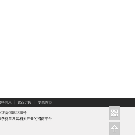
招聘信息
┆
RSS订阅
┆
专题首页
CP备09082350号
牌孕婴童及其相关产业的招商平台