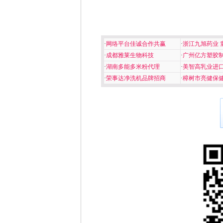
·
网络平台佳诚合作共赢
·
浙江九旭药业 
·
成都雅莱生物科技
·
广州亿方塑胶
·
湖南多能多米粉代理
·
美智高乳业进
·
荣事达净洗机品牌招商
·
樟树市亮健保