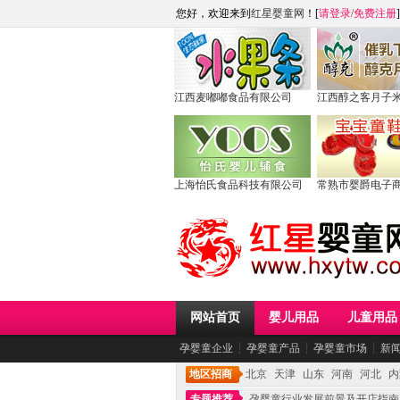
您好，欢迎来到
红星婴童网
！[
请登录
/
免费注册
]
江西麦嘟嘟食品有限公司
江西醇之客月子
上海怡氏食品科技有限公司
常熟市婴爵电子
网站首页
婴儿用品
儿童用品
孕婴童企业
┆
孕婴童产品
┆
孕婴童市场
┆
新
地区招商
北京
天津
山东
河南
河北
内
专题推荐
孕婴童行业发展前景及开店指南