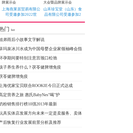
上海燕莱居贸易有限公
山禾珍宝堂（山东）食
司受邀参加2022世
品有限公司受邀参加2
热门
hot
姐弟雨后小故事文字解说
卓玛泉冰川水成为中国母婴企业家领袖峰会指
怀孕期间要特别注意宫颈口松弛
孩子养生养什么？茯苓健脾增免疫
茯苓健脾增免疫
上海优家宝贝联合ROOKIE今日正式达成
高定营养之旅 惠氏BabyNes“喝”护
奶粉销售排行榜10强2013年最新
玩具实体店发展方向未来一定是卖服务、卖体
产后恢复行业发展前景分析及推荐