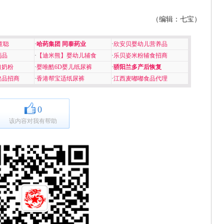
（编辑：七宝）
童聪
·
哈药集团 同泰药业
·
欣安贝婴幼儿营养品
制品
·
【迪米熊】婴幼儿辅食
·
乐贝姿米粉辅食招商
口奶粉
·
婴唯酷6D婴儿纸尿裤
·
骄阳兰多产后恢复
健品招商
·
香港帮宝适纸尿裤
·
江西麦嘟嘟食品代理
0
该内容对我有帮助