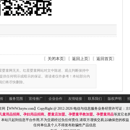
〖
关闭本页
〗〖
返回上页
〗〖
返回首页
〗
星婴童网无关。红星婴童网站对文中陈述、观点判断保持中
提供任何明示或暗示的保证。请读者仅作参考！本站部分内
,我们将尽快删除。
传
┆
服务范围
┆
宣传推广
┆
企业合作
┆
友情链接
┆
联系我们
┆
版权声明
┆
童网
【WWW.hxytw.com】CopyRight @ 2012-2026 电信与信息服务业务经营许可证：
京I
儿童用品招商
、
孕妇用品招商
、
婴童店加盟
、
孕婴童早教加盟
、
孕婴童用品
等其它名
本站只起到信息平台作用,不为交易经过负任何责任,请双方谨慎交易,以确保您的权益
任何单位及个人不得发布欺骗性产品信息