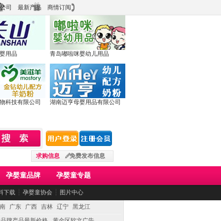
公司
最新产品
商情订阅
婴用品
青岛嘟啦咪婴幼儿用品
物科技有限公司
湖南迈亨母婴用品有限公司
求购信息
免费发布信息
孕婴童品牌
孕婴童专题
料下载
┆
孕婴童协会
┆
图片中心
南
广东
广西
吉林
辽宁
黑龙江
童品牌产品最新价格
黄金区软文广告