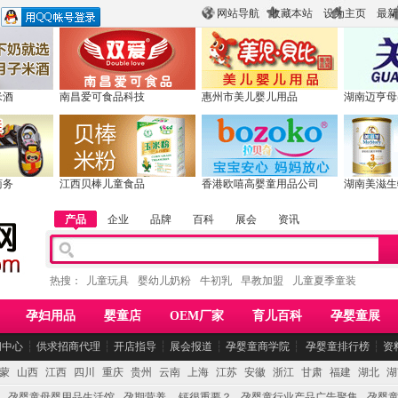
网站导航
收藏本站
设为主页
最新
米酒
南昌爱可食品科技
惠州市美儿婴儿用品
湖南迈亨母
商务
江西贝棒儿童食品
香港欧嘻高婴童用品公司
湖南美滋生
产品
企业
品牌
百科
展会
资讯
热搜：
儿童玩具
婴幼儿奶粉
牛初乳
早教加盟
儿童夏季童装
孕妇用品
婴童店
OEM厂家
育儿百科
孕婴童展
闻中心
┆
供求招商代理
┆
开店指导
┆
展会报道
┆
孕婴童商学院
┆
孕婴童排行榜
┆
资
蒙
山西
江西
四川
重庆
贵州
云南
上海
江苏
安徽
浙江
甘肃
福建
湖北
湖
孕婴童母婴用品生活馆
孕期营养 -- 钙很重要？
孕婴童行业产品广告聚集
孕婴