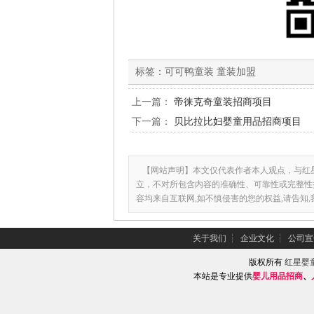
标签：
可可鸭童装 童装加盟
上一篇：
帝徕克奇童装招商项目
下一篇：
贝比拉比妇婴童用品招商项目
【网站声明】本文仅代表作者本人观点，与红
立，不对所包含内容的准确性、可靠性或完整性
容均来自互联网,如不慎侵害的您的权益,请告知
关于我们
┆
企业文化
┆
公司宣
版权所有
红星婴
本站是专业提供
婴儿用品招商
、