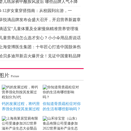
婴儿纸尿裤甲酰胺风波后 哪些品牌人气不降
4-12岁女童穿搭指南：从校园到出游，一
卓悦滴品牌发布会盛大召开，开启营养新篇章
滴适宝“儿童体重及全家慢病精准营养管理项
儿童营养品怎么选才安心？小小伞用品质说话
上海壹博医生集团：十年匠心打造中国肢体伤
哈贝多迪拜新店火爆开业！见证中国童鞋品牌
图片
Picture
钙的发展过程，将钙营
你知道骨质疏松症对你
养强化剂按其发展过程
的生活有哪些影响吗？