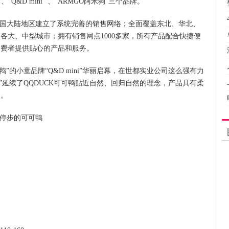
Q&D mini” 、“ARMGO阿米狗”三个品牌。
国大陆地区建立了系统完善的销售网络；全面覆盖东北、华北、
各大、中型城市；拥有销售网点1000多家，所有产品配合快捷便
消费者提供贴心的产品和服务。
可鸭”的小童品牌“Q&D mini”华丽启幕，在世都实业公司这么强有力
ni”延续了QQDUCK可可鸭贴近自然、回归自然的理念，产品具有柔
点。
停步的可可鸭