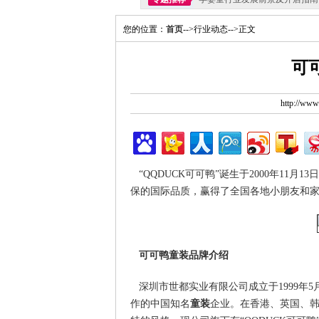
您的位置：
首页
-->行业动态-->正文
可
http://ww
“QQDUCK可可鸭”诞生于2000年11
保的国际品质，赢得了全国各地小朋友和
可可鸭童装品牌介绍
深圳市世都实业有限公司成立于1999年
作的中国知名
童装
企业。在香港、英国、