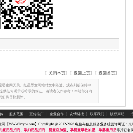
〖
关闭本页
〗〖
返回上页
〗〖
返回首页
〗
星婴童网无关。红星婴童网站对文中陈述、观点判断保持中
提供任何明示或暗示的保证。请读者仅作参考！本站部分内
,我们将尽快删除。
传
┆
服务范围
┆
宣传推广
┆
企业合作
┆
友情链接
┆
联系我们
┆
版权声明
┆
童网
【WWW.hxytw.com】CopyRight @ 2012-2026 电信与信息服务业务经营许可证：
京I
儿童用品招商
、
孕妇用品招商
、
婴童店加盟
、
孕婴童早教加盟
、
孕婴童用品
等其它名