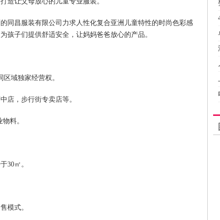
品牌，打造让父母放心的儿童专业服装。
下的同昌服装有限公司力求人性化复合亚洲儿童特性的时尚色彩感
，为孩子们提供舒适安全，让妈妈爸爸放心的产品。
同区域独家经营权。
柜，店中店，步行街专卖店等。
开业物料。
少于30㎡。
管销售模式。