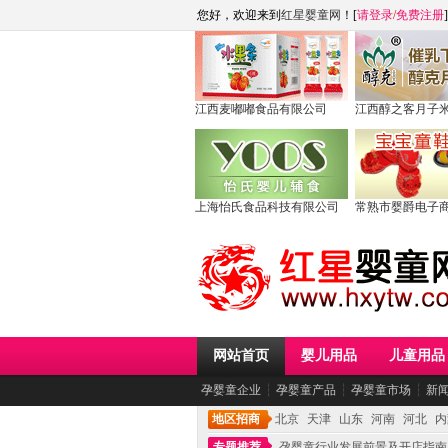
您好，欢迎来到
红星婴童网
！[
请登录
/
免费注册
]
江西麦嘟嘟食品有限公司
江西醇之客月子
上海怡氏食品科技有限公司
常熟市婴爵电子
网站首页
婴儿用品
儿童用品
孕婴童企业
┆
孕婴童产品
┆
孕婴童市场
┆
新
地区招商
北京
天津
山东
河南
河北
内
专题推荐
孕婴童行业发展前景及开店指南