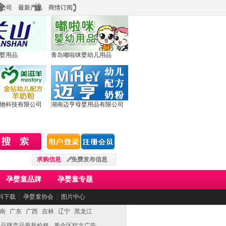
公司
最新产品
商情订阅
婴用品
青岛嘟啦咪婴幼儿用品
物科技有限公司
湖南迈亨母婴用品有限公司
求购信息
免费发布信息
孕婴童品牌
孕婴童专题
料下载
┆
孕婴童协会
┆
图片中心
南
广东
广西
吉林
辽宁
黑龙江
童品牌产品最新价格
黄金区软文广告