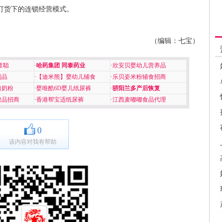
订货下的连锁经营模式。
（编辑：七宝）
童聪
·
哈药集团 同泰药业
·
欣安贝婴幼儿营养品
制品
·
【迪米熊】婴幼儿辅食
·
乐贝姿米粉辅食招商
口奶粉
·
婴唯酷6D婴儿纸尿裤
·
骄阳兰多产后恢复
健品招商
·
香港帮宝适纸尿裤
·
江西麦嘟嘟食品代理
0
该内容对我有帮助