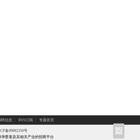
招聘信息
┆
RSS订阅
┆
专题首页
CP备09082350号
牌孕婴童及其相关产业的招商平台