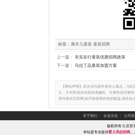
标签：
康衣儿童装 童装招商
上一篇：
衣实在行童装优惠招商政策
下一篇：
马拉丁品童装加盟方案
【网站声明】本文仅代表作者本人观点，与红
立，不对所包含内容的准确性、可靠性或完整性
容均来自互联网,如不慎侵害的您的权益,请告知
关于我们
┆
企业文化
┆
公司宣
版权所有
红星婴
本站是专业提供
婴儿用品招商
、