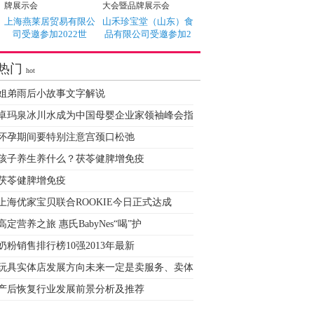
上海燕莱居贸易有限公
山禾珍宝堂（山东）食
司受邀参加2022世
品有限公司受邀参加2
热门
hot
姐弟雨后小故事文字解说
卓玛泉冰川水成为中国母婴企业家领袖峰会指
怀孕期间要特别注意宫颈口松弛
孩子养生养什么？茯苓健脾增免疫
茯苓健脾增免疫
上海优家宝贝联合ROOKIE今日正式达成
高定营养之旅 惠氏BabyNes“喝”护
奶粉销售排行榜10强2013年最新
玩具实体店发展方向未来一定是卖服务、卖体
产后恢复行业发展前景分析及推荐