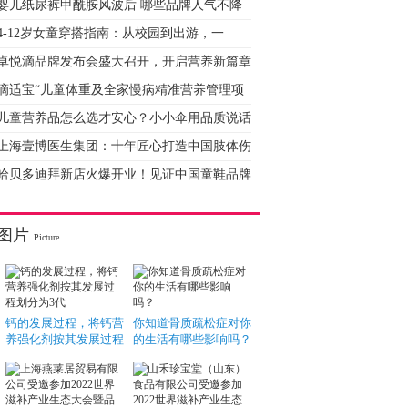
婴儿纸尿裤甲酰胺风波后 哪些品牌人气不降
4-12岁女童穿搭指南：从校园到出游，一
卓悦滴品牌发布会盛大召开，开启营养新篇章
滴适宝“儿童体重及全家慢病精准营养管理项
儿童营养品怎么选才安心？小小伞用品质说话
上海壹博医生集团：十年匠心打造中国肢体伤
哈贝多迪拜新店火爆开业！见证中国童鞋品牌
图片
Picture
钙的发展过程，将钙营
你知道骨质疏松症对你
养强化剂按其发展过程
的生活有哪些影响吗？