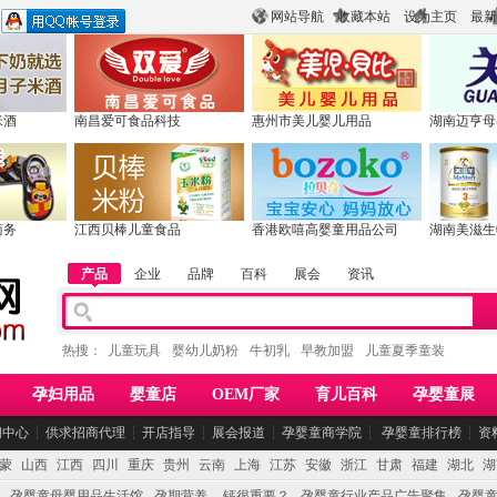
网站导航
收藏本站
设为主页
最新
米酒
南昌爱可食品科技
惠州市美儿婴儿用品
湖南迈亨母
商务
江西贝棒儿童食品
香港欧嘻高婴童用品公司
湖南美滋生
产品
企业
品牌
百科
展会
资讯
热搜：
儿童玩具
婴幼儿奶粉
牛初乳
早教加盟
儿童夏季童装
孕妇用品
婴童店
OEM厂家
育儿百科
孕婴童展
闻中心
┆
供求招商代理
┆
开店指导
┆
展会报道
┆
孕婴童商学院
┆
孕婴童排行榜
┆
资
蒙
山西
江西
四川
重庆
贵州
云南
上海
江苏
安徽
浙江
甘肃
福建
湖北
湖
孕婴童母婴用品生活馆
孕期营养 -- 钙很重要？
孕婴童行业产品广告聚集
孕婴