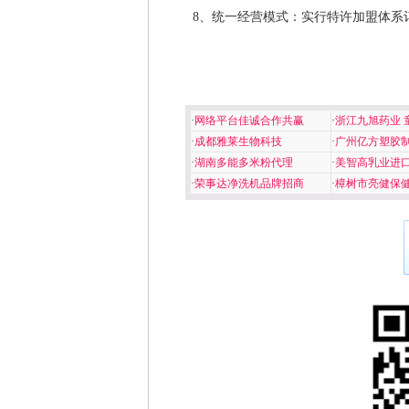
8、统一经营模式：实行特许加盟体系
·
网络平台佳诚合作共赢
·
浙江九旭药业 
·
成都雅莱生物科技
·
广州亿方塑胶
·
湖南多能多米粉代理
·
美智高乳业进
·
荣事达净洗机品牌招商
·
樟树市亮健保