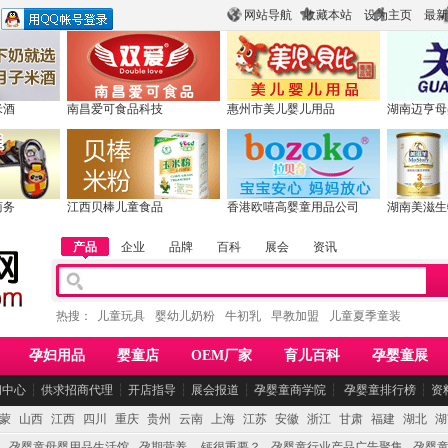
网站导航
收藏本站
设为主页
最新
米酒
南昌爱可食品科技
惠州市美儿婴儿用品
湖南迈亨母
商务
江西贝棒儿童食品
香港欧嘻高婴童用品公司
湖南美滋生
产品
企业
品牌
百科
展会
资讯
热搜：
儿童玩具
婴幼儿奶粉
牛初乳
早教加盟
儿童夏季童装
孕妇用品
婴童店
OEM厂家
育儿百科
孕婴童展
闻中心
┆
供求招商代理
┆
开店指导
┆
展会报道
┆
孕婴童商学院
┆
孕婴童排行榜
┆
资
蒙
山西
江西
四川
重庆
贵州
云南
上海
江苏
安徽
浙江
甘肃
福建
湖北
湖
孕婴童母婴用品生活馆
孕期营养 -- 钙很重要？
孕婴童行业产品广告聚集
孕婴