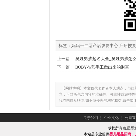
标签：
妈妈十二愿产后恢复中心 产后恢
上一篇：
吴姓男孩起名大全_吴姓男孩怎
下一篇：
BOBY布艺手工做出来的财富
【网站声明】本文仅代表作者本人观点，与红
立，不对所包含内容的准确性、可靠性或完整性
容均来自互联网,如不慎侵害的您的权益,请告知
关于我们
┆
企业文化
┆
公司宣
版权所有
红星婴
本站是专业提供
婴儿用品招商
、