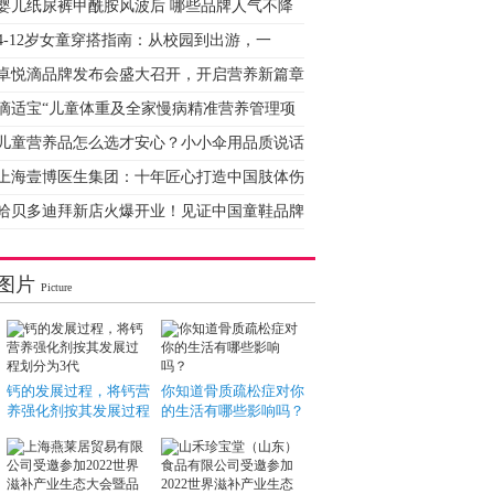
婴儿纸尿裤甲酰胺风波后 哪些品牌人气不降
4-12岁女童穿搭指南：从校园到出游，一
卓悦滴品牌发布会盛大召开，开启营养新篇章
滴适宝“儿童体重及全家慢病精准营养管理项
儿童营养品怎么选才安心？小小伞用品质说话
上海壹博医生集团：十年匠心打造中国肢体伤
哈贝多迪拜新店火爆开业！见证中国童鞋品牌
图片
Picture
钙的发展过程，将钙营
你知道骨质疏松症对你
养强化剂按其发展过程
的生活有哪些影响吗？