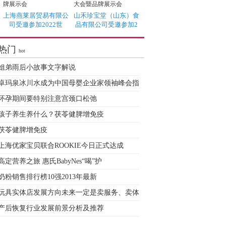
上海燕莱居贸易有限公
山禾珍宝堂（山东）食
司受邀参加2022世
品有限公司受邀参加2
热门
hot
姐弟雨后小故事文字解说
卓玛泉冰川水成为中国母婴企业家领袖峰会指
怀孕期间要特别注意宫颈口松弛
孩子养生养什么？茯苓健脾增免疫
茯苓健脾增免疫
上海优家宝贝联合ROOKIE今日正式达成
高定营养之旅 惠氏BabyNes“喝”护
奶粉销售排行榜10强2013年最新
玩具实体店发展方向未来一定是卖服务、卖体
产后恢复行业发展前景分析及推荐