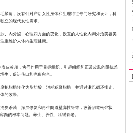
凤毛麟角，没有针对产后女性身体和生理特征专门研究和设计，科
尚独立的现代女性需求。
皮肤、内分泌、心理四方面的变化，设置的人性化内调外治美容美
，注重维护人体内生理健康。
+光能+表皮冷却，协同作用于目标组织，引起组织和正常皮肤的阻抗差
白增生，促进伤口和疤痕愈合。
按摩把脂肪转化为脂肪酸，消耗积聚脂肪，并通过淋巴循环排走。
纤体的效果。
、消炎杀菌，深层修复和再生阴道壁弹性纤维，改善阴道松弛状
和容颜的根本问题。养生、养性、延缓衰老。