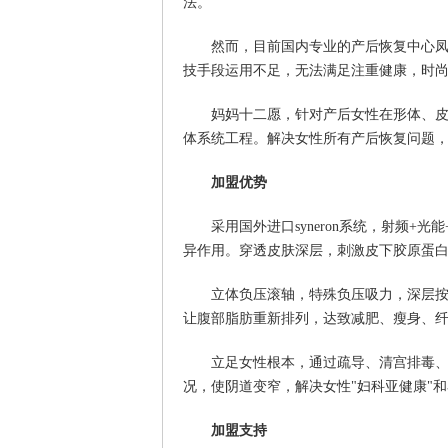
法。
然而，目前国内专业的产后恢复中心
技手段运用不足，无法满足注重健康，时
妈妈十二愿，针对产后女性在形体、
体系统工程。解决女性所有产后恢复问题
加盟优势
采用国外进口syneron系统，射频
异作用。穿透皮肤深层，刺激皮下胶原蛋
立体负压滚轴，特殊负压吸力，深层
让腹部脂肪重新排列，达致减肥、瘦身、
立足女性根本，通过疏导、清宫排毒
况，使阴道变窄，解决女性"妇科亚健康"
加盟支持