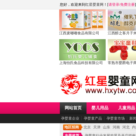
您好，欢迎来到
红星婴童网
！[
请登录
/
免费注册
]
江西麦嘟嘟食品有限公司
江西醇之客月子
上海怡氏食品科技有限公司
常熟市婴爵电子
网站首页
婴儿用品
儿童用品
孕婴童企业
┆
孕婴童产品
┆
孕婴童市场
┆
新
地区招商
北京
天津
山东
河南
河北
内
专题推荐
孕婴童行业发展前景及开店指南