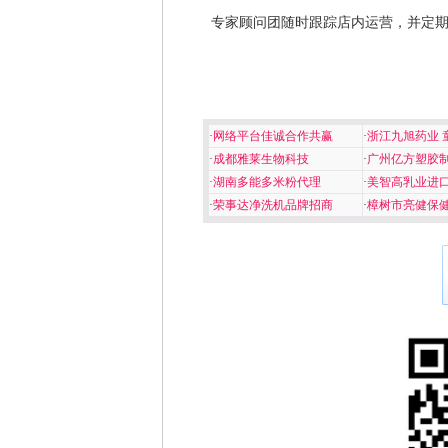
专家顾问团随时跟踪店内运营，并定
·
网络平台佳诚合作共赢
·
浙江九旭药业 
·
成都雅莱生物科技
·
广州亿方塑胶
·
湖南多能多米粉代理
·
美智高乳业进
·
荣事达净洗机品牌招商
·
樟树市亮健保