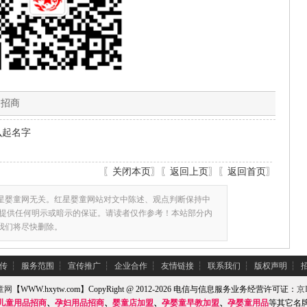
复招商
么起名字
〖
关闭本页
〗〖
返回上页
〗〖
返回首页
〗
星婴童网无关。红星婴童网站对文中陈述、观点判断保持中
提供任何明示或暗示的保证。请读者仅作参考！本站部分内
,我们将尽快删除。
传
┆
服务范围
┆
宣传推广
┆
企业合作
┆
友情链接
┆
联系我们
┆
版权声明
┆
童网
【WWW.hxytw.com】CopyRight @ 2012-2026 电信与信息服务业务经营许可证：
京I
儿童用品招商
、
孕妇用品招商
、
婴童店加盟
、
孕婴童早教加盟
、
孕婴童用品
等其它名