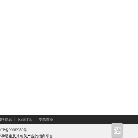
招聘信息
┆
RSS订阅
┆
专题首页
CP备09082350号
牌孕婴童及其相关产业的招商平台