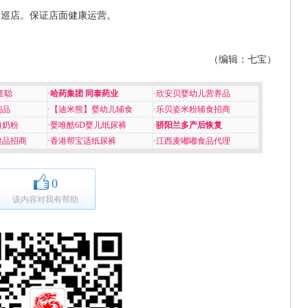
期巡店。保证店面健康运营。
（编辑：七宝）
童聪
·
哈药集团 同泰药业
·
欣安贝婴幼儿营养品
制品
·
【迪米熊】婴幼儿辅食
·
乐贝姿米粉辅食招商
口奶粉
·
婴唯酷6D婴儿纸尿裤
·
骄阳兰多产后恢复
健品招商
·
香港帮宝适纸尿裤
·
江西麦嘟嘟食品代理
0
该内容对我有帮助