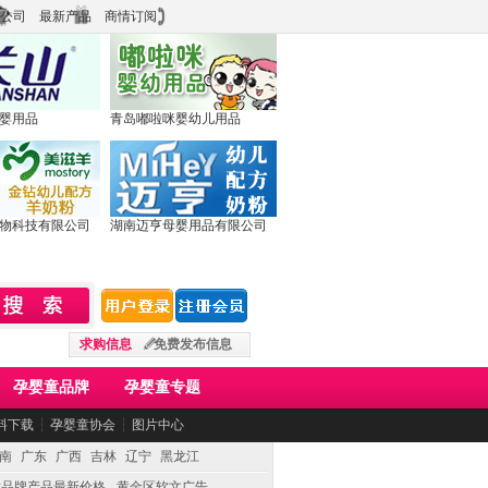
公司
最新产品
商情订阅
婴用品
青岛嘟啦咪婴幼儿用品
物科技有限公司
湖南迈亨母婴用品有限公司
求购信息
免费发布信息
孕婴童品牌
孕婴童专题
料下载
┆
孕婴童协会
┆
图片中心
南
广东
广西
吉林
辽宁
黑龙江
童品牌产品最新价格
黄金区软文广告