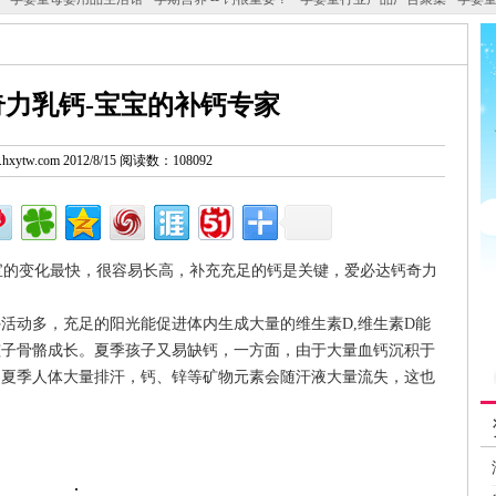
力乳钙-宝宝的补钙专家
w.hxytw.com 2012/8/15 阅读数：108092
的变化最快，很容易长高，补充充足的钙是关键，爱必达钙奇力
动多，充足的阳光能促进体内生成大量的维生素D,维生素D能
孩子骨骼成长。夏季孩子又易缺钙，一方面，由于大量血钙沉积于
，夏季人体大量排汗，钙、锌等矿物元素会随汗液大量流失，这也