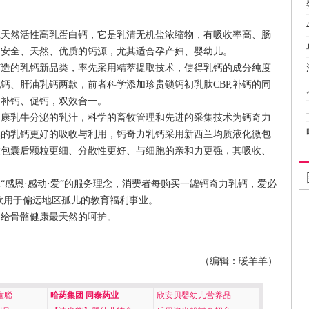
然活性高乳蛋白钙，它是乳清无机盐浓缩物，有吸收率高、肠
的安全、天然、优质的钙源，尤其适合孕产妇、婴幼儿。
的乳钙新品类，率先采用精萃提取技术，使得乳钙的成分纯度
钙、肝油乳钙两款，前者科学添加珍贵锁钙初乳肽CBP,补钙的同
，补钙、促钙，双效合一。
乳牛分泌的乳汁，科学的畜牧管理和先进的采集技术为钙奇力
然的乳钙更好的吸收与利用，钙奇力乳钙采用新西兰均质液化微包
微包囊后颗粒更细、分散性更好、与细胞的亲和力更强，其吸收、
恩·感动·爱”的服务理念，消费者每购买一罐钙奇力乳钙，爱必
善款用于偏远地区孤儿的教育福利事业。
给骨骼健康最天然的呵护。
（编辑：暖羊羊）
童聪
·
哈药集团 同泰药业
·
欣安贝婴幼儿营养品