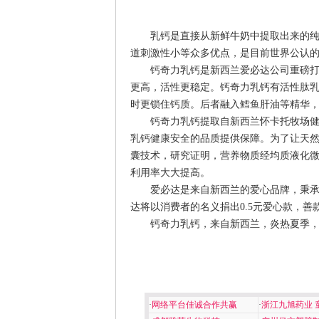
乳钙是直接从新鲜牛奶中提取出来的纯天
道刺激性小等众多优点，是目前世界公认
钙奇力乳钙是新西兰爱必达公司重磅打造
更高，活性更稳定。钙奇力乳钙有活性肽乳
时更锁住钙质。后者融入鳕鱼肝油等精华
钙奇力乳钙提取自新西兰怀卡托牧场健康
乳钙健康安全的品质提供保障。为了让天
囊技术，研究证明，营养物质经均质液化
利用率大大提高。
爱必达是来自新西兰的爱心品牌，秉承“感
达将以消费者的名义捐出0.5元爱心款，
钙奇力乳钙，来自新西兰，炎热夏季，
·
网络平台佳诚合作共赢
·
浙江九旭药业 