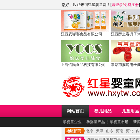
您好，欢迎来到
红星婴童网
！[
请登录
/
免费注册
]
江西麦嘟嘟食品有限公司
江西醇之客月子
上海怡氏食品科技有限公司
常熟市婴爵电子
网站首页
婴儿用品
儿童用品
孕婴童企业
┆
孕婴童产品
┆
孕婴童市场
┆
新
地区招商
北京
天津
山东
河南
河北
内
专题推荐
孕婴童行业发展前景及开店指南