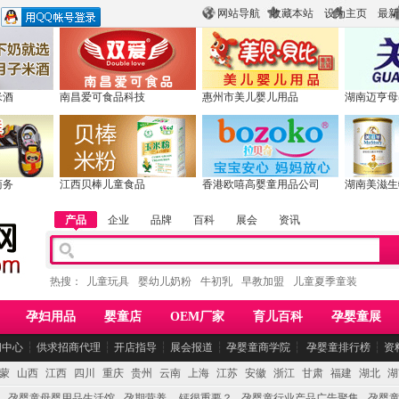
网站导航
收藏本站
设为主页
最新
米酒
南昌爱可食品科技
惠州市美儿婴儿用品
湖南迈亨母
商务
江西贝棒儿童食品
香港欧嘻高婴童用品公司
湖南美滋生
产品
企业
品牌
百科
展会
资讯
热搜：
儿童玩具
婴幼儿奶粉
牛初乳
早教加盟
儿童夏季童装
孕妇用品
婴童店
OEM厂家
育儿百科
孕婴童展
闻中心
┆
供求招商代理
┆
开店指导
┆
展会报道
┆
孕婴童商学院
┆
孕婴童排行榜
┆
资
蒙
山西
江西
四川
重庆
贵州
云南
上海
江苏
安徽
浙江
甘肃
福建
湖北
湖
孕婴童母婴用品生活馆
孕期营养 -- 钙很重要？
孕婴童行业产品广告聚集
孕婴