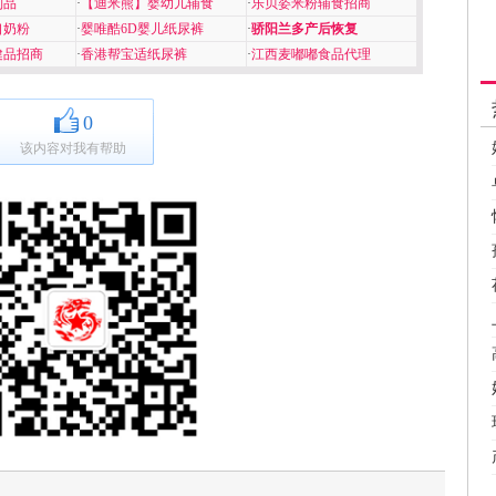
制品
·
【迪米熊】婴幼儿辅食
·
乐贝姿米粉辅食招商
口奶粉
·
婴唯酷6D婴儿纸尿裤
·
骄阳兰多产后恢复
健品招商
·
香港帮宝适纸尿裤
·
江西麦嘟嘟食品代理
0
该内容对我有帮助