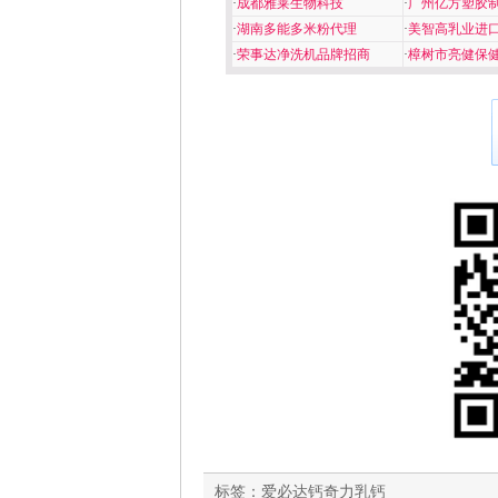
·
成都雅莱生物科技
·
广州亿方塑胶
·
湖南多能多米粉代理
·
美智高乳业进
·
荣事达净洗机品牌招商
·
樟树市亮健保
标签：
爱必达钙奇力乳钙