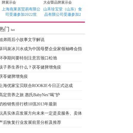
上海燕莱居贸易有限公
山禾珍宝堂（山东）食
司受邀参加2022世
品有限公司受邀参加2
热门
hot
姐弟雨后小故事文字解说
卓玛泉冰川水成为中国母婴企业家领袖峰会指
怀孕期间要特别注意宫颈口松弛
孩子养生养什么？茯苓健脾增免疫
茯苓健脾增免疫
上海优家宝贝联合ROOKIE今日正式达成
高定营养之旅 惠氏BabyNes“喝”护
奶粉销售排行榜10强2013年最新
玩具实体店发展方向未来一定是卖服务、卖体
产后恢复行业发展前景分析及推荐