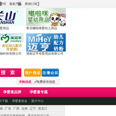
公司
最新产品
商情订阅
婴用品
青岛嘟啦咪婴幼儿用品
物科技有限公司
湖南迈亨母婴用品有限公司
求购信息
免费发布信息
孕婴童品牌
孕婴童专题
料下载
┆
孕婴童协会
┆
图片中心
南
广东
广西
吉林
辽宁
黑龙江
童品牌产品最新价格
黄金区软文广告