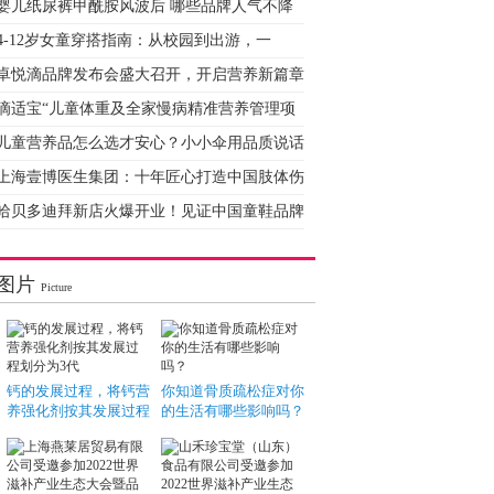
婴儿纸尿裤甲酰胺风波后 哪些品牌人气不降
4-12岁女童穿搭指南：从校园到出游，一
卓悦滴品牌发布会盛大召开，开启营养新篇章
滴适宝“儿童体重及全家慢病精准营养管理项
儿童营养品怎么选才安心？小小伞用品质说话
上海壹博医生集团：十年匠心打造中国肢体伤
哈贝多迪拜新店火爆开业！见证中国童鞋品牌
图片
Picture
钙的发展过程，将钙营
你知道骨质疏松症对你
养强化剂按其发展过程
的生活有哪些影响吗？