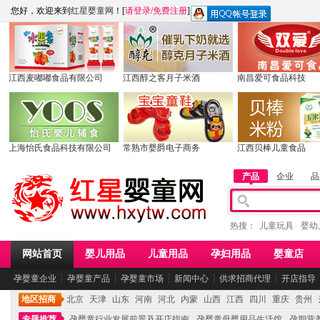
您好，欢迎来到
红星婴童网
！[
请登录
/
免费注册
]
江西麦嘟嘟食品有限公司
江西醇之客月子米酒
南昌爱可食品科技
上海怡氏食品科技有限公司
常熟市婴爵电子商务
江西贝棒儿童食品
产品
企业
品
热搜：
儿童玩具
婴幼
网站首页
婴儿用品
儿童用品
孕妇用品
婴童店
孕婴童企业
┆
孕婴童产品
┆
孕婴童市场
┆
新闻中心
┆
供求招商代理
┆
开店指导
地区招商
北京
天津
山东
河南
河北
内蒙
山西
江西
四川
重庆
贵州
专题推荐
孕婴童行业发展前景及开店指南
孕婴童母婴用品生活馆
孕期营养