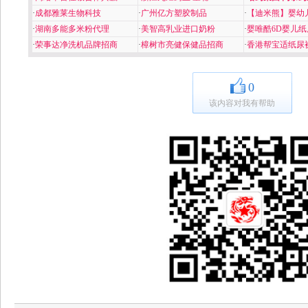
·
成都雅莱生物科技
·
广州亿方塑胶制品
·
【迪米熊】婴幼
·
湖南多能多米粉代理
·
美智高乳业进口奶粉
·
婴唯酷6D婴儿纸
·
荣事达净洗机品牌招商
·
樟树市亮健保健品招商
·
香港帮宝适纸尿
0
该内容对我有帮助