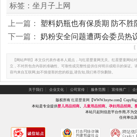
标签：
坐月子上网
上一篇：
塑料奶瓶也有保质期 防不胜
下一篇：
奶粉安全问题遭两会委员热
【网站声明】本文仅代表作者本人观点，与红星婴童网无关。红星婴童网站对
立，不对所包含内容的准确性、可靠性或完整性提供任何明示或暗示的保证。
容均来自互联网,如不慎侵害的您的权益,请告知,我们将尽快删除。
关于我们
┆
企业文化
┆
公司宣传
┆
服务范围
┆
宣传推广
┆
企
版权所有
红星婴童网
【WWW.hxytw.com】Copy
本站是专业提供
婴儿用品招商
、
儿童用品招商
、
孕妇用品招商
、
本站只起到信息平台作用,不为
任何单位