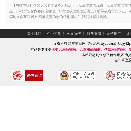
【网站声明】本文仅代表作者本人观点，与红星婴童网无关。红星婴童网站对
立，不对所包含内容的准确性、可靠性或完整性提供任何明示或暗示的保证。
容均来自互联网,如不慎侵害的您的权益,请告知,我们将尽快删除。
关于我们
┆
企业文化
┆
公司宣传
┆
服务范围
┆
宣传推广
┆
企
版权所有
红星婴童网
【WWW.hxytw.com】Copy
本站是专业提供
婴儿用品招商
、
儿童用品招商
、
孕妇用品招商
、
本站只起到信息平台作用,不为
任何单位