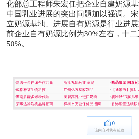
化部总工程师朱宏任把企业自建奶源基
中国乳业进展的突出问题加以强调。宋
立奶源基地、进展自有奶源是行业进展
前企业自有奶源比例为30%左右，十
50%。
·
网络平台佳诚合作共赢
·
浙江九旭药业 童聪
·
哈药集团 同泰药
·
成都雅莱生物科技
·
广州亿方塑胶制品
·
【迪米熊】婴幼
·
湖南多能多米粉代理
·
美智高乳业进口奶粉
·
婴唯酷6D婴儿纸
·
荣事达净洗机品牌招商
·
樟树市亮健保健品招商
·
香港帮宝适纸尿
0
该内容对我有帮助