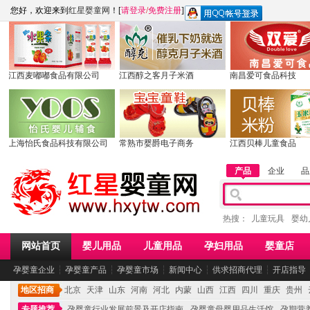
您好，欢迎来到
红星婴童网
！[
请登录
/
免费注册
]
江西麦嘟嘟食品有限公司
江西醇之客月子米酒
南昌爱可食品科技
上海怡氏食品科技有限公司
常熟市婴爵电子商务
江西贝棒儿童食品
产品
企业
品
热搜：
儿童玩具
婴幼
网站首页
婴儿用品
儿童用品
孕妇用品
婴童店
孕婴童企业
┆
孕婴童产品
┆
孕婴童市场
┆
新闻中心
┆
供求招商代理
┆
开店指导
地区招商
北京
天津
山东
河南
河北
内蒙
山西
江西
四川
重庆
贵州
专题推荐
孕婴童行业发展前景及开店指南
孕婴童母婴用品生活馆
孕期营养