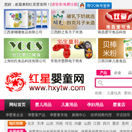
您好，欢迎来到
红星婴童网
！[
请登录
/
免费注册
]
江西麦嘟嘟食品有限公司
江西醇之客月子米酒
南昌爱可食品科技
上海怡氏食品科技有限公司
常熟市婴爵电子商务
江西贝棒儿童食品
产品
企业
品
热搜：
儿童玩具
婴幼
网站首页
婴儿用品
儿童用品
孕妇用品
婴童店
孕婴童企业
┆
孕婴童产品
┆
孕婴童市场
┆
新闻中心
┆
供求招商代理
┆
开店指导
地区招商
北京
天津
山东
河南
河北
内蒙
山西
江西
四川
重庆
贵州
专题推荐
孕婴童行业发展前景及开店指南
孕婴童母婴用品生活馆
孕期营养