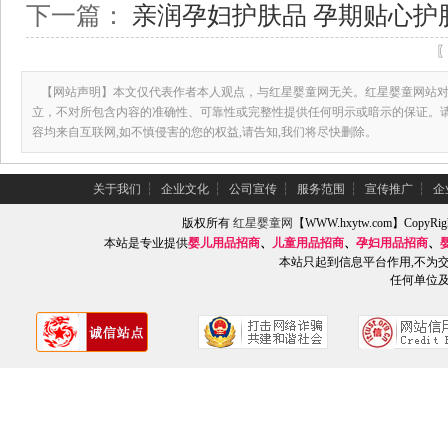
下一篇：
亲润孕妇护肤品 孕期贴心护肤
【网站声明】本文仅代表作者本人观点，与红星婴童网无关。红星婴童网站对
立，不对所包含内容的准确性、可靠性或完整性提供任何明示或暗示的保证。
容均来自互联网,如不慎侵害的您的权益,请告知,我们将尽快删除。
关于我们
┆
企业文化
┆
公司宣传
┆
服务范围
┆
宣传推广
┆
企
版权所有
红星婴童网
【WWW.hxytw.com】Copy
本站是专业提供
婴儿用品招商
、
儿童用品招商
、
孕妇用品招商
、
本站只起到信息平台作用,不为
任何单位