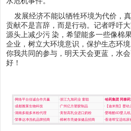
水危机事件。
发展经济不能以牺牲环境为代价，
贡献不是言辞，而是行动。记者呼吁大
源头上减少污 染，希望能多一些像棉
企业，树立大环境意识，保护生态环境
你我共同的参与，明天天会更蓝，水会
好！
·
网络平台佳诚合作共赢
·
浙江九旭药业 童聪
·
哈药集团 同泰药
·
成都雅莱生物科技
·
广州亿方塑胶制品
·
【迪米熊】婴幼
·
湖南多能多米粉代理
·
美智高乳业进口奶粉
·
婴唯酷6D婴儿纸
·
荣事达净洗机品牌招商
·
樟树市亮健保健品招商
·
香港帮宝适纸尿