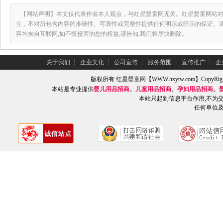
【网站声明】本文仅代表作者本人观点，与红星婴童网无关。红星婴童网站对
立，不对所包含内容的准确性、可靠性或完整性提供任何明示或暗示的保证。
容均来自互联网,如不慎侵害的您的权益,请告知,我们将尽快删除。
关于我们
┆
企业文化
┆
公司宣传
┆
服务范围
┆
宣传推广
┆
企
版权所有
红星婴童网
【WWW.hxytw.com】Copy
本站是专业提供
婴儿用品招商
、
儿童用品招商
、
孕妇用品招商
、
本站只起到信息平台作用,不为
任何单位