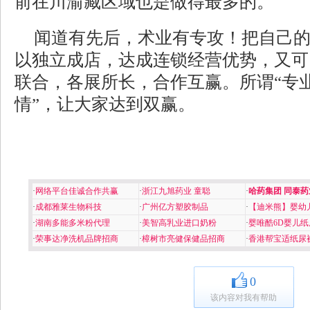
前在川渝藏区域也是做得最多的。
闻道有先后，术业有专攻！把自己
以独立成店，达成连锁经营优势，又可
联合，各展所长，合作互赢。所谓“专
情”，让大家达到双赢。
·
网络平台佳诚合作共赢
·
浙江九旭药业 童聪
·
哈药集团 同泰药
·
成都雅莱生物科技
·
广州亿方塑胶制品
·
【迪米熊】婴幼
·
湖南多能多米粉代理
·
美智高乳业进口奶粉
·
婴唯酷6D婴儿纸
·
荣事达净洗机品牌招商
·
樟树市亮健保健品招商
·
香港帮宝适纸尿
0
该内容对我有帮助