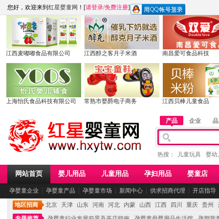
您好，欢迎来到
红星婴童网
！[
请登录
/
免费注册
]
江西麦嘟嘟食品有限公司
江西醇之客月子米酒
南昌爱可食品科技
上海怡氏食品科技有限公司
常熟市婴爵电子商务
江西贝棒儿童食品
产品
企业
品
热搜：
儿童玩具
婴幼
网站首页
婴儿用品
儿童用品
孕妇用品
婴童店
孕婴童企业
┆
孕婴童产品
┆
孕婴童市场
┆
新闻中心
┆
供求招商代理
┆
开店指导
地区招商
北京
天津
山东
河南
河北
内蒙
山西
江西
四川
重庆
贵州
专题推荐
孕婴童行业发展前景及开店指南
孕婴童母婴用品生活馆
孕期营养