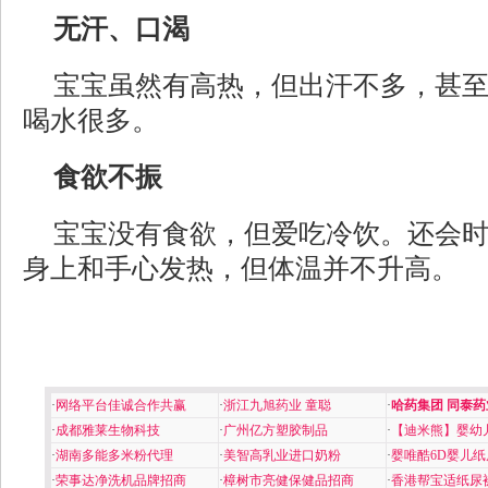
无汗、口渴
宝宝虽然有高热，但出汗不多，甚
喝水很多。
食欲不振
宝宝没有食欲，但爱吃冷饮。还会
身上和手心发热，但体温并不升高。
·
网络平台佳诚合作共赢
·
浙江九旭药业 童聪
·
哈药集团 同泰药
·
成都雅莱生物科技
·
广州亿方塑胶制品
·
【迪米熊】婴幼
·
湖南多能多米粉代理
·
美智高乳业进口奶粉
·
婴唯酷6D婴儿纸
·
荣事达净洗机品牌招商
·
樟树市亮健保健品招商
·
香港帮宝适纸尿