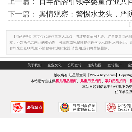
上一篇：
百年品牌引领孕婴童行业共
下一篇：
舆情观察：警惕水龙头，严
【网站声明】本文仅代表作者本人观点，与红星婴童网无关。红星婴童网站对
立，不对所包含内容的准确性、可靠性或完整性提供任何明示或暗示的保证。
容均来自互联网,如不慎侵害的您的权益,请告知,我们将尽快删除。
关于我们
┆
企业文化
┆
公司宣传
┆
服务范围
┆
宣传推广
┆
企
版权所有
红星婴童网
【WWW.hxytw.com】Copy
本站是专业提供
婴儿用品招商
、
儿童用品招商
、
孕妇用品招商
、
本站只起到信息平台作用,不为
任何单位