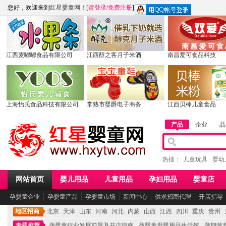
您好，欢迎来到
红星婴童网
！[
请登录
/
免费注册
]
江西麦嘟嘟食品有限公司
江西醇之客月子米酒
南昌爱可食品科技
上海怡氏食品科技有限公司
常熟市婴爵电子商务
江西贝棒儿童食品
产品
企业
品
热搜：
儿童玩具
婴幼
网站首页
婴儿用品
儿童用品
孕妇用品
婴童店
孕婴童企业
┆
孕婴童产品
┆
孕婴童市场
┆
新闻中心
┆
供求招商代理
┆
开店指导
地区招商
北京
天津
山东
河南
河北
内蒙
山西
江西
四川
重庆
贵州
专题推荐
孕婴童行业发展前景及开店指南
孕婴童母婴用品生活馆
孕期营养