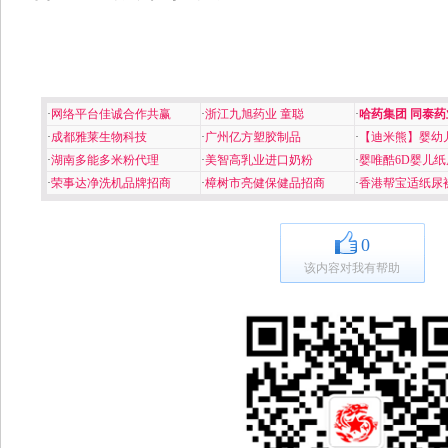
·
网络平台佳诚合作共赢
·
浙江九旭药业 童聪
·
哈药集团 同泰药
·
成都雅莱生物科技
·
广州亿方塑胶制品
·
【迪米熊】婴幼
·
湖南多能多米粉代理
·
美智高乳业进口奶粉
·
婴唯酷6D婴儿纸
·
荣事达净洗机品牌招商
·
樟树市亮健保健品招商
·
香港帮宝适纸尿
0
该内容对我有帮助