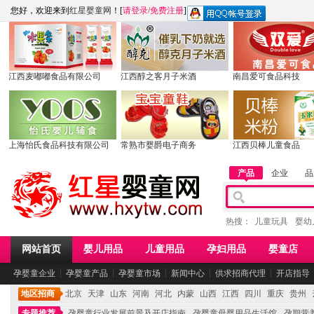
您好，欢迎来到
红星婴童网
！[
请登录
/
免费注册
]
江西麦嘟嘟食品有限公司
江西醇之客月子米酒
南昌爱可食品科技
上海怡氏食品科技有限公司
常熟市婴爵电子商务
江西贝棒儿童食品
产品
企业
品
热搜：
儿童玩具
婴幼
网站首页
婴儿用品
儿童用品
孕妇用品
婴童店
孕婴童企业
┆
孕婴童产品
┆
孕婴童市场
┆
新闻中心
┆
供求招商代理
┆
开店指导
地区招商
北京
天津
山东
河南
河北
内蒙
山西
江西
四川
重庆
贵州
专题推荐
孕婴童行业发展前景及开店指南
孕婴童母婴用品生活馆
孕期营养