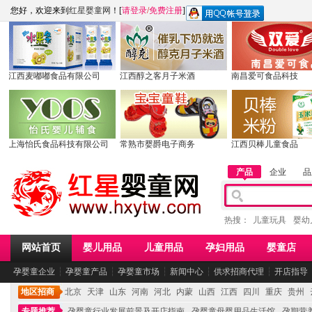
您好，欢迎来到
红星婴童网
！[
请登录
/
免费注册
]
江西麦嘟嘟食品有限公司
江西醇之客月子米酒
南昌爱可食品科技
上海怡氏食品科技有限公司
常熟市婴爵电子商务
江西贝棒儿童食品
产品
企业
品
热搜：
儿童玩具
婴幼
网站首页
婴儿用品
儿童用品
孕妇用品
婴童店
孕婴童企业
┆
孕婴童产品
┆
孕婴童市场
┆
新闻中心
┆
供求招商代理
┆
开店指导
地区招商
北京
天津
山东
河南
河北
内蒙
山西
江西
四川
重庆
贵州
专题推荐
孕婴童行业发展前景及开店指南
孕婴童母婴用品生活馆
孕期营养