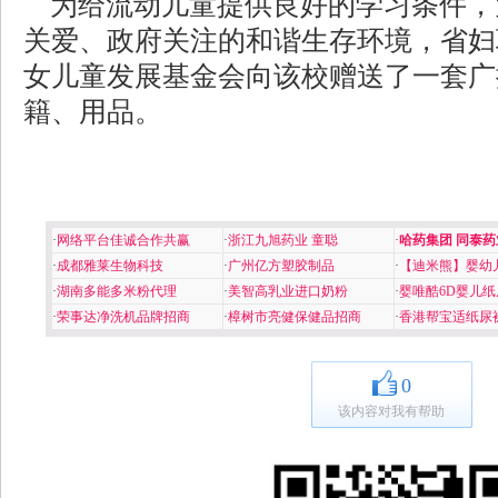
为给流动儿童提供良好的学习条件，
关爱、政府关注的和谐生存环境，省妇
女儿童发展基金会向该校赠送了一套广
籍、用品。
·
网络平台佳诚合作共赢
·
浙江九旭药业 童聪
·
哈药集团 同泰药
·
成都雅莱生物科技
·
广州亿方塑胶制品
·
【迪米熊】婴幼
·
湖南多能多米粉代理
·
美智高乳业进口奶粉
·
婴唯酷6D婴儿纸
·
荣事达净洗机品牌招商
·
樟树市亮健保健品招商
·
香港帮宝适纸尿
0
该内容对我有帮助