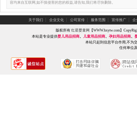
容均来自互联网,如不慎侵害的您的权益,请告知,我们将尽快删除。
关于我们
┆
企业文化
┆
公司宣传
┆
服务范围
┆
宣传推广
┆
企
版权所有
红星婴童网
【WWW.hxytw.com】Copy
本站是专业提供
婴儿用品招商
、
儿童用品招商
、
孕妇用品招商
、
本站只起到信息平台作用,不为
任何单位