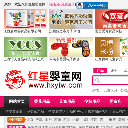
您好，欢迎来到
红星婴童网
！[
请登录
/
免费注册
]
江西麦嘟嘟食品有限公司
江西醇之客月子米酒
南昌爱可食品科技
上海怡氏食品科技有限公司
常熟市婴爵电子商务
江西贝棒儿童食品
产品
企业
品
热搜：
儿童玩具
婴幼
网站首页
婴儿用品
儿童用品
孕妇用品
婴童店
孕婴童企业
┆
孕婴童产品
┆
孕婴童市场
┆
新闻中心
┆
供求招商代理
┆
开店指导
地区招商
北京
天津
山东
河南
河北
内蒙
山西
江西
四川
重庆
贵州
专题推荐
孕婴童行业发展前景及开店指南
孕婴童母婴用品生活馆
孕期营养