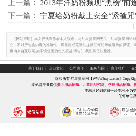
上一篇：
2013年洋奶粉频现“黑榜”前
下一篇：
宁夏给奶粉戴上安全“紧箍咒
【网站声明】本文仅代表作者本人观点，与红星婴童网无关。红星婴童网站对
立，不对所包含内容的准确性、可靠性或完整性提供任何明示或暗示的保证。
容均来自互联网,如不慎侵害的您的权益,请告知,我们将尽快删除。
关于我们
┆
企业文化
┆
公司宣传
┆
服务范围
┆
宣传推广
┆
企
版权所有
红星婴童网
【WWW.hxytw.com】Copy
本站是专业提供
婴儿用品招商
、
儿童用品招商
、
孕妇用品招商
、
本站只起到信息平台作用,不为
任何单位