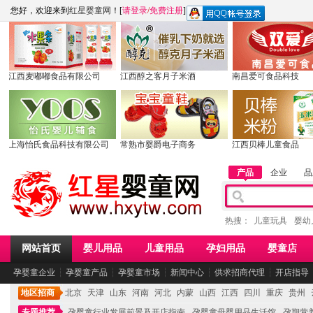
您好，欢迎来到
红星婴童网
！[
请登录
/
免费注册
]
江西麦嘟嘟食品有限公司
江西醇之客月子米酒
南昌爱可食品科技
上海怡氏食品科技有限公司
常熟市婴爵电子商务
江西贝棒儿童食品
产品
企业
品
热搜：
儿童玩具
婴幼
网站首页
婴儿用品
儿童用品
孕妇用品
婴童店
孕婴童企业
┆
孕婴童产品
┆
孕婴童市场
┆
新闻中心
┆
供求招商代理
┆
开店指导
地区招商
北京
天津
山东
河南
河北
内蒙
山西
江西
四川
重庆
贵州
专题推荐
孕婴童行业发展前景及开店指南
孕婴童母婴用品生活馆
孕期营养