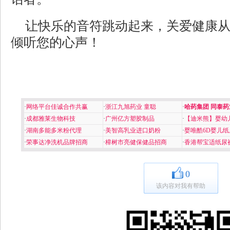
让快乐的音符跳动起来，关爱健康
倾听您的心声！
·
网络平台佳诚合作共赢
·
浙江九旭药业 童聪
·
哈药集团 同泰药
·
成都雅莱生物科技
·
广州亿方塑胶制品
·
【迪米熊】婴幼
·
湖南多能多米粉代理
·
美智高乳业进口奶粉
·
婴唯酷6D婴儿纸
·
荣事达净洗机品牌招商
·
樟树市亮健保健品招商
·
香港帮宝适纸尿
0
该内容对我有帮助