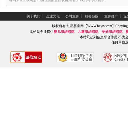
容均来自互联网,如不慎侵害的您的权益,请告知,我们将尽快删除。
关于我们
┆
企业文化
┆
公司宣传
┆
服务范围
┆
宣传推广
┆
企
版权所有
红星婴童网
【WWW.hxytw.com】Copy
本站是专业提供
婴儿用品招商
、
儿童用品招商
、
孕妇用品招商
、
本站只起到信息平台作用,不为
任何单位