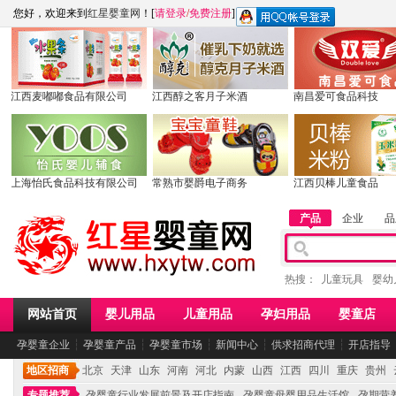
您好，欢迎来到
红星婴童网
！[
请登录
/
免费注册
]
江西麦嘟嘟食品有限公司
江西醇之客月子米酒
南昌爱可食品科技
上海怡氏食品科技有限公司
常熟市婴爵电子商务
江西贝棒儿童食品
产品
企业
品
热搜：
儿童玩具
婴幼
网站首页
婴儿用品
儿童用品
孕妇用品
婴童店
孕婴童企业
┆
孕婴童产品
┆
孕婴童市场
┆
新闻中心
┆
供求招商代理
┆
开店指导
地区招商
北京
天津
山东
河南
河北
内蒙
山西
江西
四川
重庆
贵州
专题推荐
孕婴童行业发展前景及开店指南
孕婴童母婴用品生活馆
孕期营养