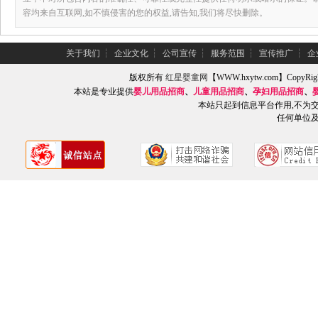
容均来自互联网,如不慎侵害的您的权益,请告知,我们将尽快删除。
关于我们
┆
企业文化
┆
公司宣传
┆
服务范围
┆
宣传推广
┆
企
版权所有
红星婴童网
【WWW.hxytw.com】Copy
本站是专业提供
婴儿用品招商
、
儿童用品招商
、
孕妇用品招商
、
本站只起到信息平台作用,不为
任何单位