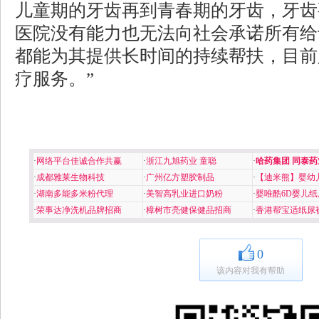
儿童期的牙齿再到青春期的牙齿，牙齿
医院没有能力也无法向社会承诺所有给
都能为其提供长时间的持续帮扶，目前
疗服务。”
·
网络平台佳诚合作共赢
·
浙江九旭药业 童聪
·
哈药集团 同泰药
·
成都雅莱生物科技
·
广州亿方塑胶制品
·
【迪米熊】婴幼
·
湖南多能多米粉代理
·
美智高乳业进口奶粉
·
婴唯酷6D婴儿纸
·
荣事达净洗机品牌招商
·
樟树市亮健保健品招商
·
香港帮宝适纸尿
0
该内容对我有帮助