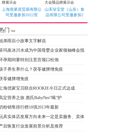
上海燕莱居贸易有限公
山禾珍宝堂（山东）食
司受邀参加2022世
品有限公司受邀参加2
热门
hot
姐弟雨后小故事文字解说
卓玛泉冰川水成为中国母婴企业家领袖峰会指
怀孕期间要特别注意宫颈口松弛
孩子养生养什么？茯苓健脾增免疫
茯苓健脾增免疫
上海优家宝贝联合ROOKIE今日正式达成
高定营养之旅 惠氏BabyNes“喝”护
奶粉销售排行榜10强2013年最新
玩具实体店发展方向未来一定是卖服务、卖体
产后恢复行业发展前景分析及推荐