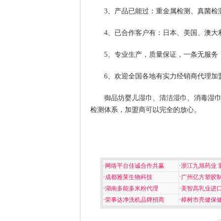
3、产品已能过：重金属检测、真菌检
4、已合作客户有：日本、美国、澳大
5、专业生产，质量保证，一条无服务
6、欢迎全国各地有实力经销商代理加
御品坊婴儿湿巾、清洁湿巾、消毒湿
检测体系，加盟商可以完全的放心。
·
网络平台佳诚合作共赢
·
浙江九旭药业 
·
成都雅莱生物科技
·
广州亿方塑胶
·
湖南多能多米粉代理
·
美智高乳业进
·
荣事达净洗机品牌招商
·
樟树市亮健保