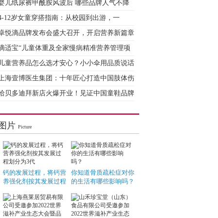
婴儿纸尿裤甲酰胺风波后 哪些品牌人气不降
4-12岁女童穿搭指南：从校园到出游，一
卓悦滴品牌发布会盛大召开，开启营养新篇章
滴适宝“儿童体重及全家慢病精准营养管理项
儿童营养品怎么选才安心？小小伞用品质说话
上海壹博医生集团：十年匠心打造中国肢体伤
哈贝多迪拜新店火爆开业！见证中国童鞋品牌
图片
Picture
钙的发展过程，将钙营
你知道骨质疏松症对你
养强化剂按其发展过程
的生活有哪些影响吗？