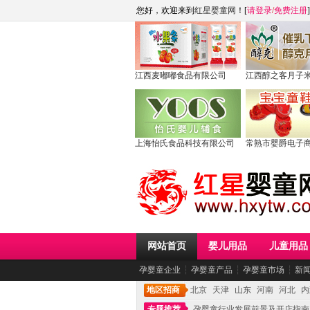
您好，欢迎来到
红星婴童网
！[
请登录
/
免费注册
]
江西麦嘟嘟食品有限公司
江西醇之客月子
上海怡氏食品科技有限公司
常熟市婴爵电子
网站首页
婴儿用品
儿童用品
孕婴童企业
┆
孕婴童产品
┆
孕婴童市场
┆
新
地区招商
北京
天津
山东
河南
河北
内
专题推荐
孕婴童行业发展前景及开店指南