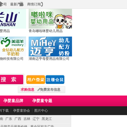
公司
最新产品
商情订阅
婴用品
青岛嘟啦咪婴幼儿用品
物科技有限公司
湖南迈亨母婴用品有限公司
求购信息
免费发布信息
孕婴童品牌
孕婴童专题
料下载
┆
孕婴童协会
┆
图片中心
南
广东
广西
吉林
辽宁
黑龙江
童品牌产品最新价格
黄金区软文广告