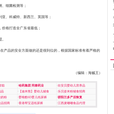
测、细菌检测等；
利亚、科威特、新西兰、英国等；
，价格打造全广东省最低；
盟。
巾在产品的安全方面做的还是很到位的，根据国家标准有着严格的
（编辑：海贼王）
童聪
·
哈药集团 同泰药业
·
欣安贝婴幼儿营养品
制品
·
【迪米熊】婴幼儿辅食
·
乐贝姿米粉辅食招商
口奶粉
·
婴唯酷6D婴儿纸尿裤
·
骄阳兰多产后恢复
健品招商
·
香港帮宝适纸尿裤
·
江西麦嘟嘟食品代理