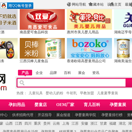
网站导航
收藏本站
设为主页
最新
米酒
南昌爱可食品科技
惠州市美儿婴儿用品
湖南迈亨母
商务
江西贝棒儿童食品
香港欧嘻高婴童用品公司
湖南美滋生
产品
企业
品牌
百科
展会
资讯
热搜：
儿童玩具
婴幼儿奶粉
牛初乳
早教加盟
儿童夏季童装
孕妇用品
婴童店
OEM厂家
育儿百科
孕婴童展
闻中心
┆
供求招商代理
┆
开店指导
┆
展会报道
┆
孕婴童商学院
┆
孕婴童排行榜
┆
资
蒙
山西
江西
四川
重庆
贵州
云南
上海
江苏
安徽
浙江
甘肃
福建
湖北
湖
孕婴童母婴用品生活馆
孕期营养 -- 钙很重要？
孕婴童行业产品广告聚集
孕婴