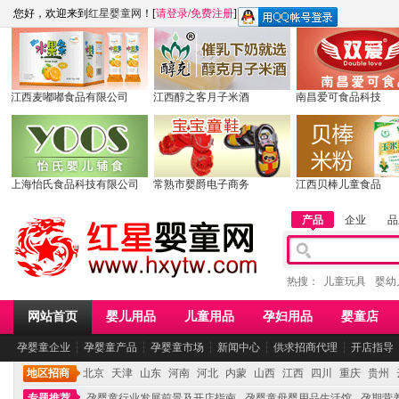
您好，欢迎来到
红星婴童网
！[
请登录
/
免费注册
]
江西麦嘟嘟食品有限公司
江西醇之客月子米酒
南昌爱可食品科技
上海怡氏食品科技有限公司
常熟市婴爵电子商务
江西贝棒儿童食品
产品
企业
品
热搜：
儿童玩具
婴幼
网站首页
婴儿用品
儿童用品
孕妇用品
婴童店
孕婴童企业
┆
孕婴童产品
┆
孕婴童市场
┆
新闻中心
┆
供求招商代理
┆
开店指导
地区招商
北京
天津
山东
河南
河北
内蒙
山西
江西
四川
重庆
贵州
专题推荐
孕婴童行业发展前景及开店指南
孕婴童母婴用品生活馆
孕期营养