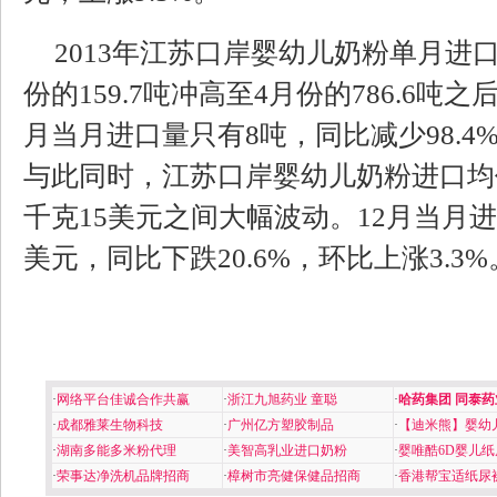
2013年江苏口岸婴幼儿奶粉单月进
份的159.7吨冲高至4月份的786.6吨
月当月进口量只有8吨，同比减少98.4%
与此同时，江苏口岸婴幼儿奶粉进口均
千克15美元之间大幅波动。12月当月进
美元，同比下跌20.6%，环比上涨3.3%
·
网络平台佳诚合作共赢
·
浙江九旭药业 童聪
·
哈药集团 同泰药
·
成都雅莱生物科技
·
广州亿方塑胶制品
·
【迪米熊】婴幼
·
湖南多能多米粉代理
·
美智高乳业进口奶粉
·
婴唯酷6D婴儿纸
·
荣事达净洗机品牌招商
·
樟树市亮健保健品招商
·
香港帮宝适纸尿