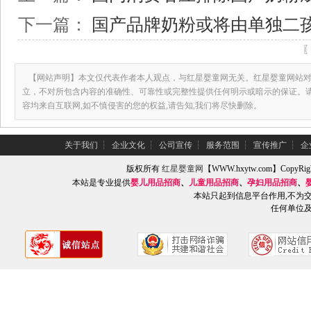
下一篇：
国产品牌奶粉或将由单独二
【网站声明】本文仅代表作者本人观点，与红星婴童网无关。红星婴童网站对
立，不对所包含内容的准确性、可靠性或完整性提供任何明示或暗示的保证。
容均来自互联网,如不慎侵害的您的权益,请告知,我们将尽快删除。
关于我们
┆
企业文化
┆
公司宣传
┆
服务范围
┆
宣传推广
┆
企
版权所有
红星婴童网
【WWW.hxytw.com】Copy
本站是专业提供
婴儿用品招商
、
儿童用品招商
、
孕妇用品招商
、
本站只起到信息平台作用,不为
任何单位