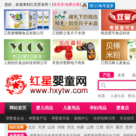
您好，欢迎来到
红星婴童网
！[
请登录
/
免费注册
]
江西麦嘟嘟食品有限公司
江西醇之客月子米酒
南昌爱可食品科技
上海怡氏食品科技有限公司
常熟市婴爵电子商务
江西贝棒儿童食品
产品
企业
品
热搜：
儿童玩具
婴幼
网站首页
婴儿用品
儿童用品
孕妇用品
婴童店
孕婴童企业
┆
孕婴童产品
┆
孕婴童市场
┆
新闻中心
┆
供求招商代理
┆
开店指导
地区招商
北京
天津
山东
河南
河北
内蒙
山西
江西
四川
重庆
贵州
专题推荐
孕婴童行业发展前景及开店指南
孕婴童母婴用品生活馆
孕期营养