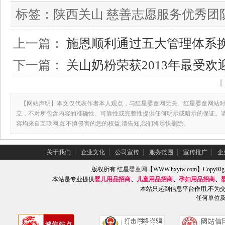
标签：
陕西关山 慈善志愿服务优秀团
上一篇：
施恩顺利通过五大管理体系
下一篇：
关山奶粉荣获2013年最受
【网站声明】本文仅代表作者本人观点，与红星婴童网无关。红星婴童网站对
立，不对所包含内容的准确性、可靠性或完整性提供任何明示或暗示的保证。
容均来自互联网,如不慎侵害的您的权益,请告知,我们将尽快删除。
关于我们
┆
企业文化
┆
公司宣传
┆
服务范围
┆
宣传推广
┆
企
版权所有
红星婴童网
【WWW.hxytw.com】Copy
本站是专业提供
婴儿用品招商
、
儿童用品招商
、
孕妇用品招商
、
本站只起到信息平台作用,不为
任何单位