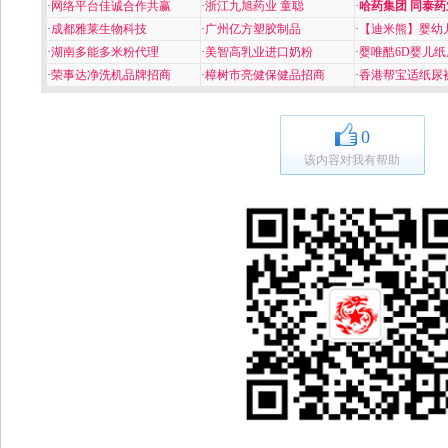
·
网络平台佳诚合作共赢
·
浙江九旭药业 童聪
·
哈药集团 同泰药
·
成都雅莱生物科技
·
广州亿方塑胶制品
·
【迪米熊】婴幼
·
湖南多能多米粉代理
·
美智高乳业进口奶粉
·
婴唯酷6D婴儿纸
·
荣事达净洗机品牌招商
·
樟树市亮健保健品招商
·
香港帮宝适纸尿
0
该内容对我有帮助