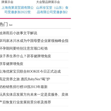
上海燕莱居贸易有限公
山禾珍宝堂（山东）食
司受邀参加2022世
品有限公司受邀参加2
热门
hot
姐弟雨后小故事文字解说
卓玛泉冰川水成为中国母婴企业家领袖峰会指
怀孕期间要特别注意宫颈口松弛
孩子养生养什么？茯苓健脾增免疫
茯苓健脾增免疫
上海优家宝贝联合ROOKIE今日正式达成
高定营养之旅 惠氏BabyNes“喝”护
奶粉销售排行榜10强2013年最新
玩具实体店发展方向未来一定是卖服务、卖体
产后恢复行业发展前景分析及推荐