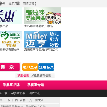
公司
最新产品
商情订阅
婴用品
青岛嘟啦咪婴幼儿用品
物科技有限公司
湖南迈亨母婴用品有限公司
求购信息
免费发布信息
孕婴童品牌
孕婴童专题
料下载
┆
孕婴童协会
┆
图片中心
南
广东
广西
吉林
辽宁
黑龙江
童品牌产品最新价格
黄金区软文广告