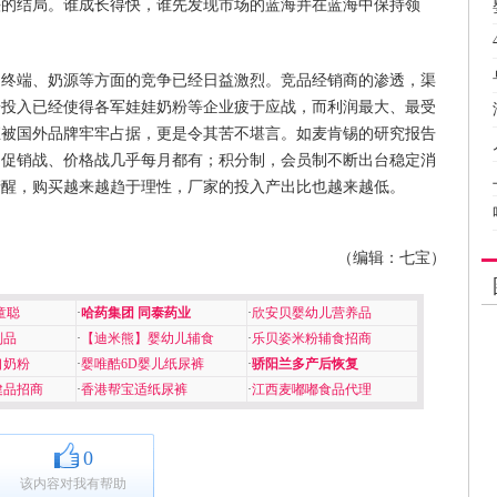
头的结局。谁成长得快，谁先发现市场的蓝海并在蓝海中保持领
、终端、奶源等方面的竞争已经日益激烈。竞品经销商的渗透，渠
告投入已经使得各军娃娃奶粉等企业疲于应战，而利润最大、最受
直被国外品牌牢牢占据，更是令其苦不堪言。如麦肯锡的研究报告
的促销战、价格战几乎每月都有；积分制，会员制不断出台稳定消
清醒，购买越来越趋于理性，厂家的投入产出比也越来越低。
（编辑：七宝）
童聪
·
哈药集团 同泰药业
·
欣安贝婴幼儿营养品
制品
·
【迪米熊】婴幼儿辅食
·
乐贝姿米粉辅食招商
口奶粉
·
婴唯酷6D婴儿纸尿裤
·
骄阳兰多产后恢复
健品招商
·
香港帮宝适纸尿裤
·
江西麦嘟嘟食品代理
0
该内容对我有帮助