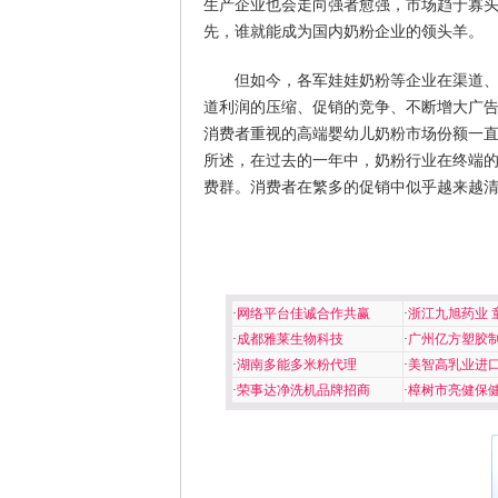
生产企业也会走向强者愈强，市场趋于寡
先，谁就能成为国内奶粉企业的领头羊。
但如今，各军娃娃奶粉等企业在渠道
道利润的压缩、促销的竞争、不断增大广
消费者重视的高端婴幼儿奶粉市场份额一
所述，在过去的一年中，奶粉行业在终端
费群。消费者在繁多的促销中似乎越来越
·
网络平台佳诚合作共赢
·
浙江九旭药业 
·
成都雅莱生物科技
·
广州亿方塑胶
·
湖南多能多米粉代理
·
美智高乳业进
·
荣事达净洗机品牌招商
·
樟树市亮健保