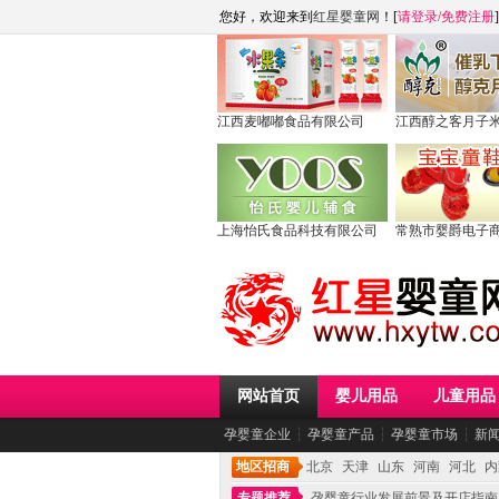
您好，欢迎来到
红星婴童网
！[
请登录
/
免费注册
]
江西麦嘟嘟食品有限公司
江西醇之客月子
上海怡氏食品科技有限公司
常熟市婴爵电子
网站首页
婴儿用品
儿童用品
孕婴童企业
┆
孕婴童产品
┆
孕婴童市场
┆
新
地区招商
北京
天津
山东
河南
河北
内
专题推荐
孕婴童行业发展前景及开店指南