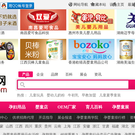
网站导航
收藏本站
设为主页
最新
米酒
南昌爱可食品科技
惠州市美儿婴儿用品
湖南迈亨母
商务
江西贝棒儿童食品
香港欧嘻高婴童用品公司
湖南美滋生
产品
企业
品牌
百科
展会
资讯
热搜：
儿童玩具
婴幼儿奶粉
牛初乳
早教加盟
儿童夏季童装
孕妇用品
婴童店
OEM厂家
育儿百科
孕婴童展
闻中心
┆
供求招商代理
┆
开店指导
┆
展会报道
┆
孕婴童商学院
┆
孕婴童排行榜
┆
资
蒙
山西
江西
四川
重庆
贵州
云南
上海
江苏
安徽
浙江
甘肃
福建
湖北
湖
孕婴童母婴用品生活馆
孕期营养 -- 钙很重要？
孕婴童行业产品广告聚集
孕婴