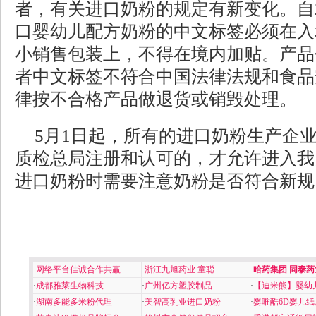
者，有关进口奶粉的规定有新变化。自2
口婴幼儿配方奶粉的中文标签必须在入
小销售包装上，不得在境内加贴。产品
者中文标签不符合中国法律法规和食品
律按不合格产品做退货或销毁处理。
5月1日起，所有的进口奶粉生产企
质检总局注册和认可的，才允许进入我
进口奶粉时需要注意奶粉是否符合新规
·
网络平台佳诚合作共赢
·
浙江九旭药业 童聪
·
哈药集团 同泰药
·
成都雅莱生物科技
·
广州亿方塑胶制品
·
【迪米熊】婴幼
·
湖南多能多米粉代理
·
美智高乳业进口奶粉
·
婴唯酷6D婴儿纸