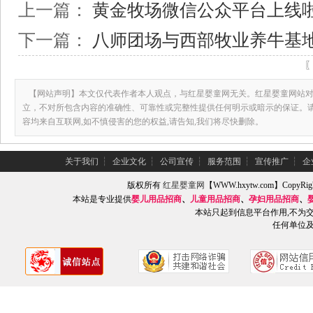
上一篇：
黄金牧场微信公众平台上线
下一篇：
八师团场与西部牧业养牛基
【网站声明】本文仅代表作者本人观点，与红星婴童网无关。红星婴童网站对
立，不对所包含内容的准确性、可靠性或完整性提供任何明示或暗示的保证。
容均来自互联网,如不慎侵害的您的权益,请告知,我们将尽快删除。
关于我们
┆
企业文化
┆
公司宣传
┆
服务范围
┆
宣传推广
┆
企
版权所有
红星婴童网
【WWW.hxytw.com】Copy
本站是专业提供
婴儿用品招商
、
儿童用品招商
、
孕妇用品招商
、
本站只起到信息平台作用,不为
任何单位