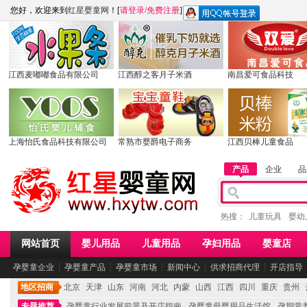
您好，欢迎来到
红星婴童网
！[
请登录
/
免费注册
]
江西麦嘟嘟食品有限公司
江西醇之客月子米酒
南昌爱可食品科技
上海怡氏食品科技有限公司
常熟市婴爵电子商务
江西贝棒儿童食品
产品
企业
品
热搜：
儿童玩具
婴幼
网站首页
婴儿用品
儿童用品
孕妇用品
婴童店
孕婴童企业
┆
孕婴童产品
┆
孕婴童市场
┆
新闻中心
┆
供求招商代理
┆
开店指导
地区招商
北京
天津
山东
河南
河北
内蒙
山西
江西
四川
重庆
贵州
专题推荐
孕婴童行业发展前景及开店指南
孕婴童母婴用品生活馆
孕期营养