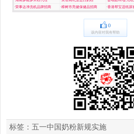
·
湖南多能多米粉代理
·
美智高乳业进口奶粉
·
婴唯酷6D婴儿纸
·
荣事达净洗机品牌招商
·
樟树市亮健保健品招商
·
香港帮宝适纸尿
0
该内容对我有帮助
标签：
五一中国奶粉新规实施