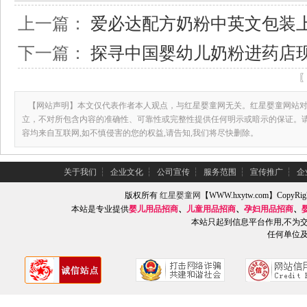
上一篇：
爱必达配方奶粉中英文包装
下一篇：
探寻中国婴幼儿奶粉进药店
【网站声明】本文仅代表作者本人观点，与红星婴童网无关。红星婴童网站对
立，不对所包含内容的准确性、可靠性或完整性提供任何明示或暗示的保证。
容均来自互联网,如不慎侵害的您的权益,请告知,我们将尽快删除。
关于我们
┆
企业文化
┆
公司宣传
┆
服务范围
┆
宣传推广
┆
企
版权所有
红星婴童网
【WWW.hxytw.com】Copy
本站是专业提供
婴儿用品招商
、
儿童用品招商
、
孕妇用品招商
、
本站只起到信息平台作用,不为
任何单位