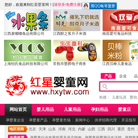
您好，欢迎来到
红星婴童网
！[
请登录
/
免费注册
]
江西麦嘟嘟食品有限公司
江西醇之客月子米酒
南昌爱可食品科技
上海怡氏食品科技有限公司
常熟市婴爵电子商务
江西贝棒儿童食品
产品
企业
品
热搜：
儿童玩具
婴幼
网站首页
婴儿用品
儿童用品
孕妇用品
婴童店
孕婴童企业
┆
孕婴童产品
┆
孕婴童市场
┆
新闻中心
┆
供求招商代理
┆
开店指导
地区招商
北京
天津
山东
河南
河北
内蒙
山西
江西
四川
重庆
贵州
专题推荐
孕婴童行业发展前景及开店指南
孕婴童母婴用品生活馆
孕期营养