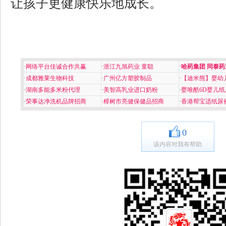
让孩子更健康快乐地成长。
·
网络平台佳诚合作共赢
·
浙江九旭药业 童聪
·
哈药集团 同泰药
·
成都雅莱生物科技
·
广州亿方塑胶制品
·
【迪米熊】婴幼
·
湖南多能多米粉代理
·
美智高乳业进口奶粉
·
婴唯酷6D婴儿纸
·
荣事达净洗机品牌招商
·
樟树市亮健保健品招商
·
香港帮宝适纸尿
0
该内容对我有帮助