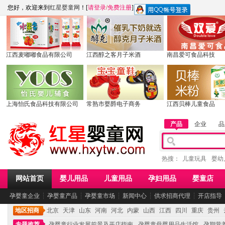
您好，欢迎来到
红星婴童网
！[
请登录
/
免费注册
]
江西麦嘟嘟食品有限公司
江西醇之客月子米酒
南昌爱可食品科技
上海怡氏食品科技有限公司
常熟市婴爵电子商务
江西贝棒儿童食品
产品
企业
品
热搜：
儿童玩具
婴幼
网站首页
婴儿用品
儿童用品
孕妇用品
婴童店
孕婴童企业
┆
孕婴童产品
┆
孕婴童市场
┆
新闻中心
┆
供求招商代理
┆
开店指导
地区招商
北京
天津
山东
河南
河北
内蒙
山西
江西
四川
重庆
贵州
专题推荐
孕婴童行业发展前景及开店指南
孕婴童母婴用品生活馆
孕期营养