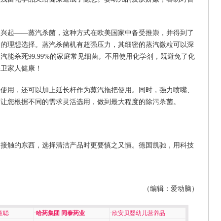
然兴起——蒸汽杀菌，这种方式在欧美国家中备受推崇，并得到了
们的理想选择。蒸汽杀菌机有超强压力，其细密的蒸汽微粒可以深
能杀死99.99%的家庭常见细菌。不用使用化学剂，既避免了化
保卫家人健康！
持使用，还可以加上延长杆作为蒸汽拖把使用。同时，强力喷嘴、
可让您根据不同的需求灵活选用，做到最大程度的除污杀菌。
常接触的东西，选择清洁产品时更要慎之又慎。德国凯驰，用科技
（编辑：爱动脑）
童聪
·
哈药集团 同泰药业
·
欣安贝婴幼儿营养品