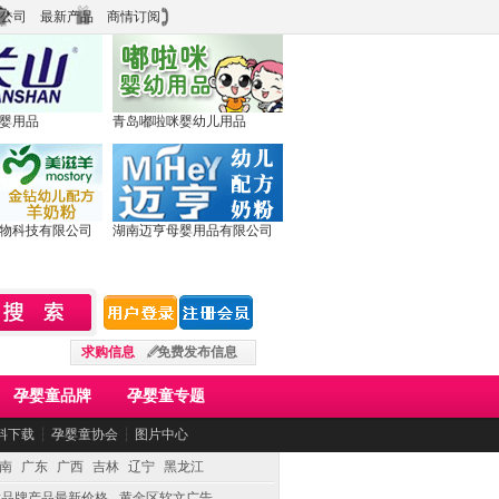
公司
最新产品
商情订阅
婴用品
青岛嘟啦咪婴幼儿用品
物科技有限公司
湖南迈亨母婴用品有限公司
求购信息
免费发布信息
孕婴童品牌
孕婴童专题
料下载
┆
孕婴童协会
┆
图片中心
南
广东
广西
吉林
辽宁
黑龙江
童品牌产品最新价格
黄金区软文广告