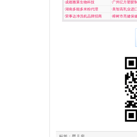
·
成都雅莱生物科技
·
广州亿方塑胶
·
湖南多能多米粉代理
·
美智高乳业进
·
荣事达净洗机品牌招商
·
樟树市亮健保
标签：
婴儿房