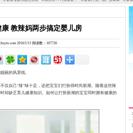
康 教辣妈两步搞定婴儿房
w.hxytw.com 2016/1/15 阅读数：107726
道靓丽的风景线。
们不仅自己“辣“味十足，还把宝宝们打扮得时尚新潮。随着这些辣
同时却缺乏育儿健康知识。如何让打扮新潮的宝宝同时拥有健康的