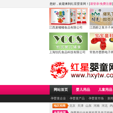
您好，欢迎来到
红星婴童网
！[
请登录
/
免费注册
]
江西麦嘟嘟食品有限公司
江西醇之客月子
上海怡氏食品科技有限公司
常熟市婴爵电子
网站首页
婴儿用品
儿童用品
孕婴童企业
┆
孕婴童产品
┆
孕婴童市场
┆
新
地区招商
北京
天津
山东
河南
河北
内
专题推荐
孕婴童行业发展前景及开店指南