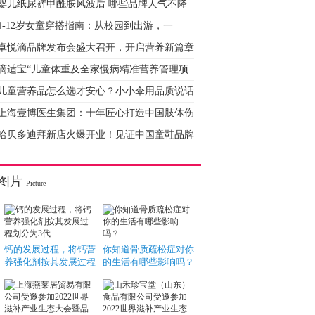
婴儿纸尿裤甲酰胺风波后 哪些品牌人气不降
4-12岁女童穿搭指南：从校园到出游，一
卓悦滴品牌发布会盛大召开，开启营养新篇章
滴适宝“儿童体重及全家慢病精准营养管理项
儿童营养品怎么选才安心？小小伞用品质说话
上海壹博医生集团：十年匠心打造中国肢体伤
哈贝多迪拜新店火爆开业！见证中国童鞋品牌
图片
Picture
钙的发展过程，将钙营
你知道骨质疏松症对你
养强化剂按其发展过程
的生活有哪些影响吗？