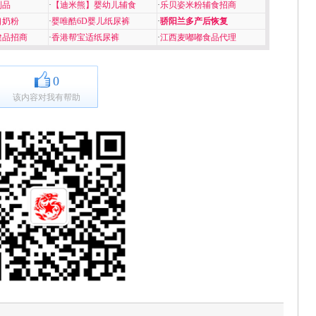
制品
·
【迪米熊】婴幼儿辅食
·
乐贝姿米粉辅食招商
口奶粉
·
婴唯酷6D婴儿纸尿裤
·
骄阳兰多产后恢复
健品招商
·
香港帮宝适纸尿裤
·
江西麦嘟嘟食品代理
0
该内容对我有帮助