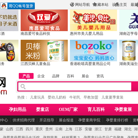
网站导航
收藏本站
设为主页
最新
米酒
南昌爱可食品科技
惠州市美儿婴儿用品
湖南迈亨母
商务
江西贝棒儿童食品
香港欧嘻高婴童用品公司
湖南美滋生
产品
企业
品牌
百科
展会
资讯
热搜：
儿童玩具
婴幼儿奶粉
牛初乳
早教加盟
儿童夏季童装
孕妇用品
婴童店
OEM厂家
育儿百科
孕婴童展
闻中心
┆
供求招商代理
┆
开店指导
┆
展会报道
┆
孕婴童商学院
┆
孕婴童排行榜
┆
资
蒙
山西
江西
四川
重庆
贵州
云南
上海
江苏
安徽
浙江
甘肃
福建
湖北
湖
孕婴童母婴用品生活馆
孕期营养 -- 钙很重要？
孕婴童行业产品广告聚集
孕婴