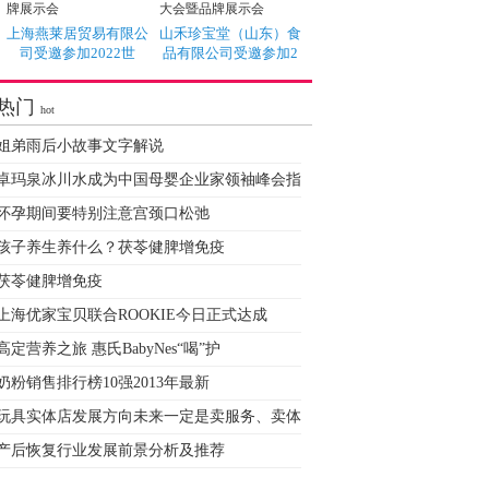
上海燕莱居贸易有限公
山禾珍宝堂（山东）食
司受邀参加2022世
品有限公司受邀参加2
热门
hot
姐弟雨后小故事文字解说
卓玛泉冰川水成为中国母婴企业家领袖峰会指
怀孕期间要特别注意宫颈口松弛
孩子养生养什么？茯苓健脾增免疫
茯苓健脾增免疫
上海优家宝贝联合ROOKIE今日正式达成
高定营养之旅 惠氏BabyNes“喝”护
奶粉销售排行榜10强2013年最新
玩具实体店发展方向未来一定是卖服务、卖体
产后恢复行业发展前景分析及推荐