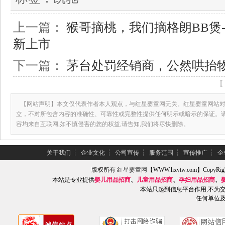
上一篇：
猴哥摘桃，我们摘格朗BB煲-格
新上市
下一篇：
茅台处罚经销商，公然哄抬
【网站声明】本文仅代表作者本人观点，与红星婴童网无关。红星婴童网站对
立，不对所包含内容的准确性、可靠性或完整性提供任何明示或暗示的保证。
容均来自互联网,如不慎侵害的您的权益,请告知,我们将尽快删除。
关于我们
┆
企业文化
┆
公司宣传
┆
服务范围
┆
宣传推广
┆
企
版权所有
红星婴童网
【WWW.hxytw.com】Copy
本站是专业提供
婴儿用品招商
、
儿童用品招商
、
孕妇用品招商
、
本站只起到信息平台作用,不为
任何单位