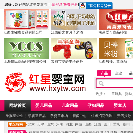
您好，欢迎来到
红星婴童网
！[
请登录
/
免费注册
]
江西麦嘟嘟食品有限公司
江西醇之客月子米酒
南昌爱可食品科技
上海怡氏食品科技有限公司
常熟市婴爵电子商务
江西贝棒儿童食品
产品
企业
品
热搜：
儿童玩具
婴幼
网站首页
婴儿用品
儿童用品
孕妇用品
婴童店
孕婴童企业
┆
孕婴童产品
┆
孕婴童市场
┆
新闻中心
┆
供求招商代理
┆
开店指导
地区招商
北京
天津
山东
河南
河北
内蒙
山西
江西
四川
重庆
贵州
专题推荐
孕婴童行业发展前景及开店指南
孕婴童母婴用品生活馆
孕期营养