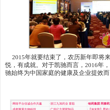
2015年就要结束了，农历新年即将
悦，有成就。对于凯驰而言，2016年
驰始终为中国家庭的健康及企业提效而
·
网络平台佳诚合作共赢
·
浙江九旭药业 童聪
·
哈药集团 同泰药
·
成都雅莱生物科技
·
广州亿方塑胶制品
·
【迪米熊】婴幼