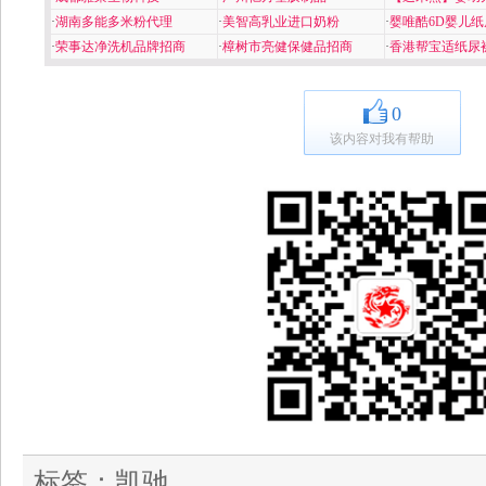
·
湖南多能多米粉代理
·
美智高乳业进口奶粉
·
婴唯酷6D婴儿纸
·
荣事达净洗机品牌招商
·
樟树市亮健保健品招商
·
香港帮宝适纸尿
0
该内容对我有帮助
标签：
凯驰