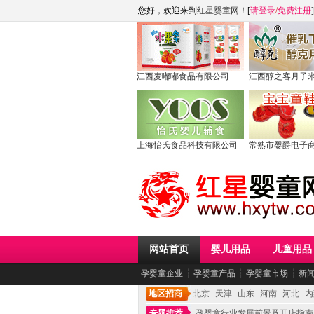
您好，欢迎来到
红星婴童网
！[
请登录
/
免费注册
]
江西麦嘟嘟食品有限公司
江西醇之客月子
上海怡氏食品科技有限公司
常熟市婴爵电子
网站首页
婴儿用品
儿童用品
孕婴童企业
┆
孕婴童产品
┆
孕婴童市场
┆
新
地区招商
北京
天津
山东
河南
河北
内
专题推荐
孕婴童行业发展前景及开店指南