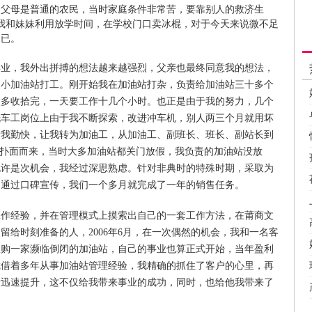
县，父母是普通的农民，当时家庭条件非常苦，要靠别人的救济生
我和妹妹利用放学时间，在学校门口卖冰棍，对于今天来说微不足
不已。
毕业，我外出拼搏的想法越来越强烈，父亲也最终同意我的想法，
家小加油站打工。刚开始我在加油站打杂，负责给加油站三十多个
点多收拾完，一天要工作十几个小时。也正是由于我的努力，几个
洗车工岗位上由于我不断探索，改进冲车机，别人两三个月就用坏
看我勤快，让我转为加油工，从加油工、副班长、班长、副站长到
典”扑面而来，当时大多加油站都关门放假，我负责的加油站没放
也许是次机会，我经过深思熟虑。针对非典时的特殊时期，采取为
。通过口碑宣传，我们一个多月就完成了一年的销售任务。
工作经验，并在管理模式上摸索出自己的一套工作方法，在莆商文
留给时刻准备的人，2006年6月，在一次偶然的机会，我和一名客
收购一家濒临倒闭的加油站，自己的事业也算正式开始，当年盈利
凭借着多年从事加油站管理经验，我精确的抓住了客户的心里，再
绩迅速提升，这不仅给我带来事业的成功，同时，也给他我带来了