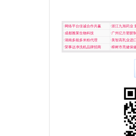
·
网络平台佳诚合作共赢
·
浙江九旭药业 
·
成都雅莱生物科技
·
广州亿方塑胶
·
湖南多能多米粉代理
·
美智高乳业进
·
荣事达净洗机品牌招商
·
樟树市亮健保