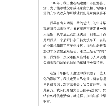
1982年，我出生在福建莆田市仙游
活，为了能够替父母减轻家庭负担，9岁的
道的几块钱收入却可以让我们兄妹俩欣喜
我早有出去闯荡一番的想法，初中未
我跟随亲戚来到河北省石家庄市正定县一
人做饭，从早晨五点起床买菜，到晚上十
月后我从一个后厨打杂工转为洗车工，在
的冲车机我用了三年也没坏，加油站老板
2003年竞选加油站站长。刚当上站长“非
假，我觉得一次灾难的来临对有心人来说
每辆来我们加油站加油的车进行免费消毒
在近十年的打工生涯中我积累了一些
化的影响下，我决定要自己创业，机会总是
户达成共识，对方出资金，我负责运营。
几百万。我从此开始为自己的事业打拼。
结合各种优惠活动，就这样，加油站的业
财富。