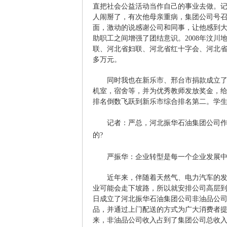
直把社会公益活动当作自己的事业去做。
人闹掰了，有次他母亲重病，集团公司号召
面，激动的说感谢公司和同事，让他感到
助职工之间增强了团结意识。2008年汶
联、河北省妇联、河北省红十字会、河北
多万元。
同时我也在新乐市、邢台市捐款成立
机室，宿舍等，并为优秀教师发放奖金，
排名倒数飞跃到新乐市综合排名第二。学生
记者：严总，河北振华石油集团公司
的?
严振华：企业转型是每一个企业发展
近年来，伴随着天然气、电力汽车的
业可能会走下坡路，所以就安排公司高层到
日成立了河北振华石油集团公司非油品公
品，并通过上门配送的方式为广大消费者
来，非油品公司收入占到了集团公司总收入