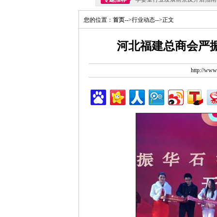
您的位置：
首页
-->行业动态-->正文
河北福建总商会严
http://ww