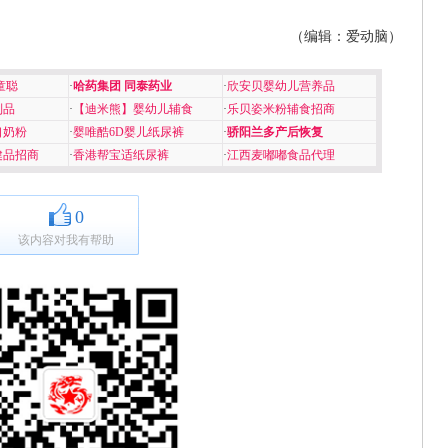
（编辑：爱动脑）
童聪
·
哈药集团 同泰药业
·
欣安贝婴幼儿营养品
制品
·
【迪米熊】婴幼儿辅食
·
乐贝姿米粉辅食招商
口奶粉
·
婴唯酷6D婴儿纸尿裤
·
骄阳兰多产后恢复
健品招商
·
香港帮宝适纸尿裤
·
江西麦嘟嘟食品代理
0
该内容对我有帮助