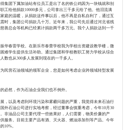
记得集团下属加油站有位员工是出了名的铁公鸡因为一块钱就和别
职工给他捐款10000多元，公司拿出三千多元给了他。他泪流满
大家庭的温暖，从捐款这件事以后，他不再是自私自利了，通过互
川地震时，集团公司捐款几十万。近年来，我公司先后通过河北省残
省慈善总会等机构已经累计捐款两千多万元。我个人捐款达到一千
了振华春雷学校。在新乐市春蕾学校我为学校出资建设教学楼，微
给困难学生提供生活补助。通过集团和学校教职工努力学校从综合
人数也从300多人发展到现在的一千多人。
作为民营石油领域的领军企业，您是如何考虑企业跨领域转型发展
中的必然，作为石油企业我们也不例外。
发展，以及考虑到环境污染和雾霾问题的严重，我觉得未来石油行
国外石油公司进行实地考察，经过董事会慎重考虑，今年10月30
司。非油品公司主要代理一些效果好，人们需要，物美价廉的产
提供服务。目前主要产品有酒、灭火器、燃油添加剂等产品。今年
的10%。