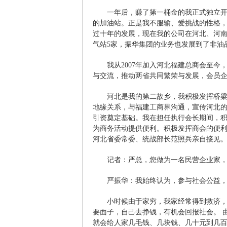
一年后，赚了第一桶金的我正式独立
的加油站。正是我不服输、爱挑战的性格
过十年的发展，现在我的公司在河北、河南
气站5家，振华集团的业务也发展到了非油
我从2007年加入河北福建总商会至
与交流，推动两省共同繁荣与发展，会员企业
河北是我的第二故乡，我积极发挥桥梁
地缘关系，与福建工商界沟通，宣传河北
引资奠定基础。我在担任执行会长期间，
为商务活动提供便利。积极发挥商会的便利条件
河北省委常委、统战部长范照兵亲自接见
记者：严总，您做为一名民营企业家，
严振华：我始终认为，参与社会公益
小时候由于家穷，我家经常得到救济
要面子，自己去挣钱，有机会回报社会。 
就会给人家几毛钱、几块钱、几十元到几