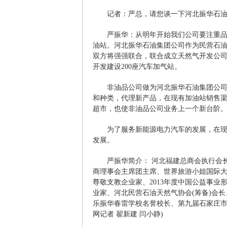
记者：严总，请您谈一下河北振华石油
严振华：从明年开始我们公司要注重品
油站。河北振华石油集团公司作为民营石
双方将强强联合，联合成立天然气开发公司
开发建设200座汽车加气站。
非油品公司做为河北振华石油集团公
和种类，代理新产品，在现有加油站销售
超市，也使非油品公司业务上一个新台阶
为了服务新能源电力汽车的发展，在
发展。
严振华简介： 河北福建总商会执行会
商理事会主席团主席、世界旅游小姐国际
尊敬支教企业家、2013年度中国公益事业形
业家、河北民营石油天然气协会(筹备)会
乐振华春雷学校名誉校长、第九届石家庄市
网记者 翟新建 闫小静)