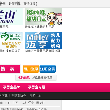
公司
最新产品
商情订阅
婴用品
青岛嘟啦咪婴幼儿用品
物科技有限公司
湖南迈亨母婴用品有限公司
求购信息
免费发布信息
孕婴童品牌
孕婴童专题
料下载
┆
孕婴童协会
┆
图片中心
南
广东
广西
吉林
辽宁
黑龙江
童品牌产品最新价格
黄金区软文广告