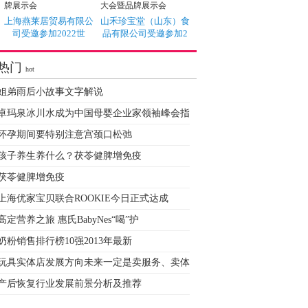
上海燕莱居贸易有限公
山禾珍宝堂（山东）食
司受邀参加2022世
品有限公司受邀参加2
热门
hot
姐弟雨后小故事文字解说
卓玛泉冰川水成为中国母婴企业家领袖峰会指
怀孕期间要特别注意宫颈口松弛
孩子养生养什么？茯苓健脾增免疫
茯苓健脾增免疫
上海优家宝贝联合ROOKIE今日正式达成
高定营养之旅 惠氏BabyNes“喝”护
奶粉销售排行榜10强2013年最新
玩具实体店发展方向未来一定是卖服务、卖体
产后恢复行业发展前景分析及推荐