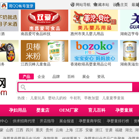
网站导航
收藏本站
设为主页
最新
米酒
南昌爱可食品科技
惠州市美儿婴儿用品
湖南迈亨母
商务
江西贝棒儿童食品
香港欧嘻高婴童用品公司
湖南美滋生
产品
企业
品牌
百科
展会
资讯
热搜：
儿童玩具
婴幼儿奶粉
牛初乳
早教加盟
儿童夏季童装
孕妇用品
婴童店
OEM厂家
育儿百科
孕婴童展
闻中心
┆
供求招商代理
┆
开店指导
┆
展会报道
┆
孕婴童商学院
┆
孕婴童排行榜
┆
资
蒙
山西
江西
四川
重庆
贵州
云南
上海
江苏
安徽
浙江
甘肃
福建
湖北
湖
孕婴童母婴用品生活馆
孕期营养 -- 钙很重要？
孕婴童行业产品广告聚集
孕婴