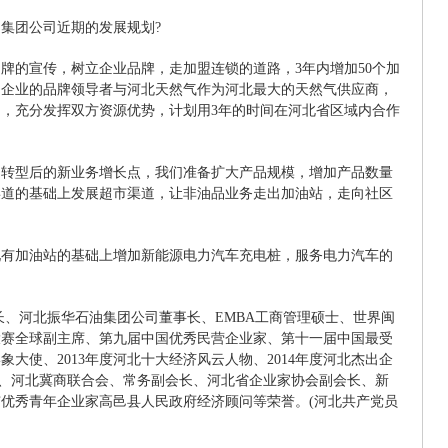
集团公司近期的发展规划?
牌的宣传，树立企业品牌，走加盟连锁的道路，3年内增加50个加
油企业的品牌领导者与河北天然气作为河北最大的天然气供应商，
，充分发挥双方资源优势，计划用3年的时间在河北省区域内合作
司转型后的新业务增长点，我们准备扩大产品规模，增加产品数量
渠道的基础上发展超市渠道，让非油品业务走出加油站，走向社区
。
现有加油站的基础上增加新能源电力汽车充电桩，服务电力汽车的
长、河北振华石油集团公司董事长、EMBA工商管理硕士、世界闽
大赛全球副主席、第九届中国优秀民营企业家、第十一届中国最受
象大使、2013年度河北十大经济风云人物、2014年度河北杰出企
长、河北冀商联合会、常务副会长、河北省企业家协会副会长、新
优秀青年企业家高邑县人民政府经济顾问等荣誉。(河北共产党员