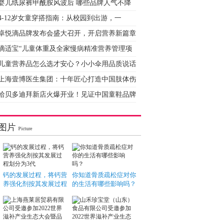
婴儿纸尿裤甲酰胺风波后 哪些品牌人气不降
4-12岁女童穿搭指南：从校园到出游，一
卓悦滴品牌发布会盛大召开，开启营养新篇章
滴适宝“儿童体重及全家慢病精准营养管理项
儿童营养品怎么选才安心？小小伞用品质说话
上海壹博医生集团：十年匠心打造中国肢体伤
哈贝多迪拜新店火爆开业！见证中国童鞋品牌
图片
Picture
钙的发展过程，将钙营
你知道骨质疏松症对你
养强化剂按其发展过程
的生活有哪些影响吗？