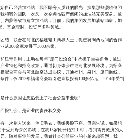
开始自己经营加油站。我不顾旁人质疑的眼光，搜集那些濒临倒闭
，我和我的团队一次又一次令濒临破产倒闭的加油站完美变身。通
、内蒙等省市建立加油站，目前，我的集团发展加油站46家，加
品、基金理财、投资等多种领域。
今，团结、联合在河北的福建籍工商界人士，促进冀闽两地间的合作
从300余家发展至3000余家。
和纽带作用，主动在每年“厦门投洽会”中承担了重要角色，通过
的产业特色和招商政策，通过切身体会讲述河北发展环境，为招商
积极配合商会与河北航空达成协议，开通福州、泉州、厦门航线，
，仅2013年福建商会就引进直接投资100多亿元。2014年受到
。
是什么原因让您热爱上了社会公益事业呢?
，回报社会，是企业的责任和义务。
，有一次别人送来一件旧毛衣，我嫌丢脸不穿。母亲告说，如果想
由于受到母亲的影响，在我13岁刚开始打工时，看到需要救济的人
百元。随着事业的发展，我做社会公益事业的心越来越强烈，我一