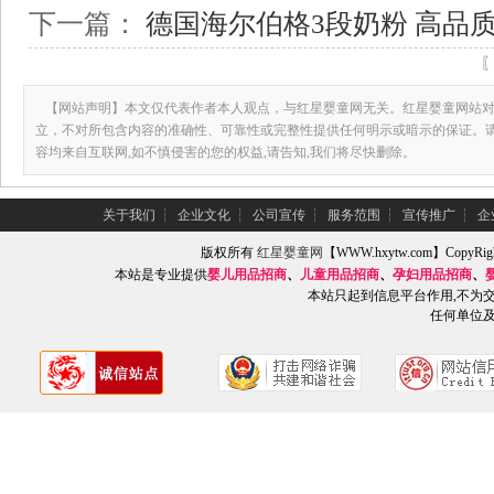
下一篇：
德国海尔伯格3段奶粉 高品
【网站声明】本文仅代表作者本人观点，与红星婴童网无关。红星婴童网站对
立，不对所包含内容的准确性、可靠性或完整性提供任何明示或暗示的保证。
容均来自互联网,如不慎侵害的您的权益,请告知,我们将尽快删除。
关于我们
┆
企业文化
┆
公司宣传
┆
服务范围
┆
宣传推广
┆
企
版权所有
红星婴童网
【WWW.hxytw.com】Copy
本站是专业提供
婴儿用品招商
、
儿童用品招商
、
孕妇用品招商
、
本站只起到信息平台作用,不为
任何单位