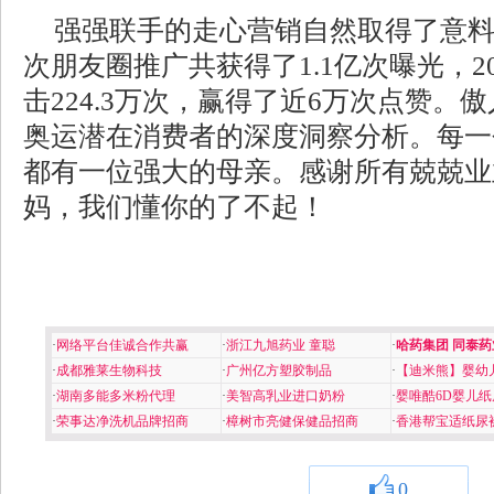
强强联手的走心营销自然取得了意
次朋友圈推广共获得了1.1亿次曝光，2
击224.3万次，赢得了近6万次点赞。
奥运潜在消费者的深度洞察分析。每一
都有一位强大的母亲。感谢所有兢兢业
妈，我们懂你的了不起！
·
网络平台佳诚合作共赢
·
浙江九旭药业 童聪
·
哈药集团 同泰药
·
成都雅莱生物科技
·
广州亿方塑胶制品
·
【迪米熊】婴幼
·
湖南多能多米粉代理
·
美智高乳业进口奶粉
·
婴唯酷6D婴儿纸
·
荣事达净洗机品牌招商
·
樟树市亮健保健品招商
·
香港帮宝适纸尿
0