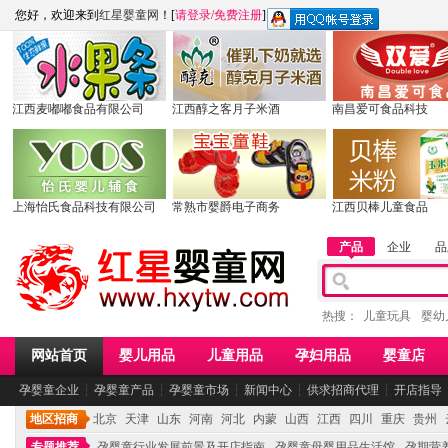
您好，欢迎来到
红星婴童网
！[
请登录
/
免费注册
]
江西麦嘟嘟食品有限公司
江西醇之客月子米酒
南昌爱可食品科技
上海怡氏食品科技有限公司
常熟市婴爵电子商务
江西贝棒儿童食品
产品
企业
品
热搜：
儿童玩具
婴幼
网站首页
婴儿用品
儿童用品
孕妇用品
婴童店
孕婴童企业
┆
孕婴童产品
┆
孕婴童市场
┆
新闻中心
┆
供求招商代理
┆
开店指导
地区招商
北京
天津
山东
河南
河北
内蒙
山西
江西
四川
重庆
贵州
专题推荐
孕婴童行业发展前景及开店指南
孕婴童母婴用品生活馆
孕期营养