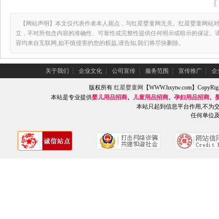
【网站声明】本文仅代表作者本人观点，与红星婴童网无关。红星婴童网站对
立，不对所包含内容的准确性、可靠性或完整性提供任何明示或暗示的保证。
容均来自互联网,如不慎侵害的您的权益,请告知,我们将尽快删除。
关于我们
┆
企业文化
┆
公司宣传
┆
服务范围
┆
宣传推广
┆
企
版权所有
红星婴童网
【WWW.hxytw.com】Copy
本站是专业提供
婴儿用品招商
、
儿童用品招商
、
孕妇用品招商
、
本站只起到信息平台作用,不为
任何单位