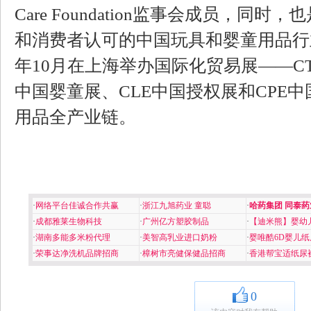
Care Foundation监事会成员，同
和消费者认可的中国玩具和婴童用品行
年10月在上海举办国际化贸易展——CT
中国婴童展、CLE中国授权展和CPE中
用品全产业链。
·
网络平台佳诚合作共赢
·
浙江九旭药业 童聪
·
哈药集团 同泰药
·
成都雅莱生物科技
·
广州亿方塑胶制品
·
【迪米熊】婴幼
·
湖南多能多米粉代理
·
美智高乳业进口奶粉
·
婴唯酷6D婴儿纸
·
荣事达净洗机品牌招商
·
樟树市亮健保健品招商
·
香港帮宝适纸尿
0