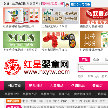
您好，欢迎来到
红星婴童网
！[
请登录
/
免费注册
]
江西麦嘟嘟食品有限公司
江西醇之客月子米酒
南昌爱可食品科技
上海怡氏食品科技有限公司
常熟市婴爵电子商务
江西贝棒儿童食品
产品
企业
品
热搜：
儿童玩具
婴幼
网站首页
婴儿用品
儿童用品
孕妇用品
婴童店
孕婴童企业
┆
孕婴童产品
┆
孕婴童市场
┆
新闻中心
┆
供求招商代理
┆
开店指导
地区招商
北京
天津
山东
河南
河北
内蒙
山西
江西
四川
重庆
贵州
专题推荐
孕婴童行业发展前景及开店指南
孕婴童母婴用品生活馆
孕期营养