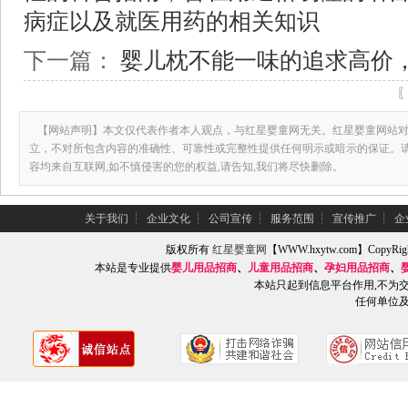
病症以及就医用药的相关知识
下一篇：
婴儿枕不能一味的追求高价
【网站声明】本文仅代表作者本人观点，与红星婴童网无关。红星婴童网站对
立，不对所包含内容的准确性、可靠性或完整性提供任何明示或暗示的保证。
容均来自互联网,如不慎侵害的您的权益,请告知,我们将尽快删除。
关于我们
┆
企业文化
┆
公司宣传
┆
服务范围
┆
宣传推广
┆
企
版权所有
红星婴童网
【WWW.hxytw.com】Copy
本站是专业提供
婴儿用品招商
、
儿童用品招商
、
孕妇用品招商
、
本站只起到信息平台作用,不为
任何单位