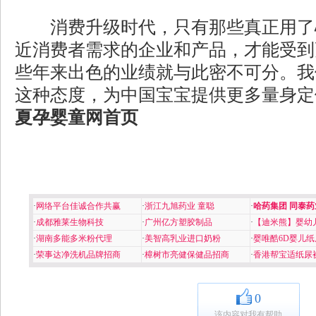
消费升级时代，只有那些真正用了
近消费者需求的企业和产品，才能受到
些年来出色的业绩就与此密不可分。我
这种态度，为中国宝宝提供更多量身定
夏孕婴童网
首页
·
网络平台佳诚合作共赢
·
浙江九旭药业 童聪
·
哈药集团 同泰药
·
成都雅莱生物科技
·
广州亿方塑胶制品
·
【迪米熊】婴幼
·
湖南多能多米粉代理
·
美智高乳业进口奶粉
·
婴唯酷6D婴儿纸
·
荣事达净洗机品牌招商
·
樟树市亮健保健品招商
·
香港帮宝适纸尿
0
该内容对我有帮助