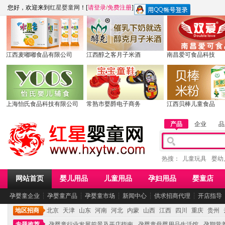
您好，欢迎来到
红星婴童网
！[
请登录
/
免费注册
]
江西麦嘟嘟食品有限公司
江西醇之客月子米酒
南昌爱可食品科技
上海怡氏食品科技有限公司
常熟市婴爵电子商务
江西贝棒儿童食品
产品
企业
品
热搜：
儿童玩具
婴幼
网站首页
婴儿用品
儿童用品
孕妇用品
婴童店
孕婴童企业
┆
孕婴童产品
┆
孕婴童市场
┆
新闻中心
┆
供求招商代理
┆
开店指导
地区招商
北京
天津
山东
河南
河北
内蒙
山西
江西
四川
重庆
贵州
专题推荐
孕婴童行业发展前景及开店指南
孕婴童母婴用品生活馆
孕期营养