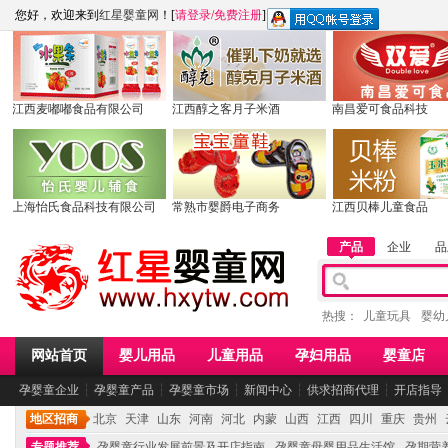
您好，欢迎来到
红星婴童网
！[
请登录
/
免费注册
]
江西麦嘟嘟食品有限公司
江西醇之客月子米酒
南昌爱可食品科技
上海怡氏食品科技有限公司
常熟市婴爵电子商务
江西贝棒儿童食品
产品
企业
品
热搜：
儿童玩具
婴幼
网站首页
婴儿用品
儿童用品
孕妇用品
婴童店
孕婴童企业
┆
孕婴童产品
┆
孕婴童市场
┆
新闻中心
┆
供求招商代理
┆
开店指导
地区招商
北京
天津
山东
河南
河北
内蒙
山西
江西
四川
重庆
贵州
专题推荐
孕婴童行业发展前景及开店指南
孕婴童母婴用品生活馆
孕期营养