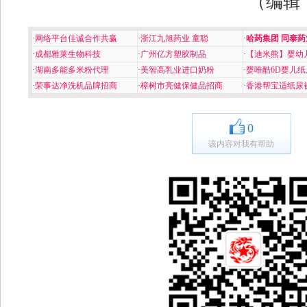
（编辑
·
网络平台佳诚合作共赢
·
浙江九旭药业 童聪
·
哈药集团 同泰药
·
成都雅莱生物科技
·
广州亿方塑胶制品
·
【迪米熊】婴幼
·
湖南多能多米粉代理
·
美智高乳业进口奶粉
·
婴唯酷6D婴儿纸
·
荣事达净洗机品牌招商
·
樟树市亮健保健品招商
·
香港帮宝适纸尿
0
该内容对我有帮助