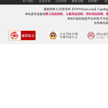
关于我们
┆
企业文化
┆
公司宣传
┆
服务范围
┆
宣传推广
┆
企
版权所有
红星婴童网
【WWW.hxytw.com】Copy
本站是专业提供
婴儿用品招商
、
儿童用品招商
、
孕妇用品招商
、
本站只起到信息平台作用,不为
任何单位