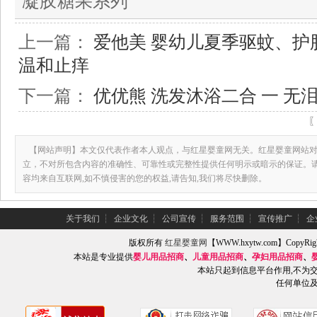
凝胶糖果系列
上一篇：
爱他美 婴幼儿夏季驱蚊、护
温和止痒
下一篇：
优优熊 洗发沐浴二合 一 无
【网站声明】本文仅代表作者本人观点，与红星婴童网无关。红星婴童网站对
立，不对所包含内容的准确性、可靠性或完整性提供任何明示或暗示的保证。
容均来自互联网,如不慎侵害的您的权益,请告知,我们将尽快删除。
关于我们
┆
企业文化
┆
公司宣传
┆
服务范围
┆
宣传推广
┆
企
版权所有
红星婴童网
【WWW.hxytw.com】Copy
本站是专业提供
婴儿用品招商
、
儿童用品招商
、
孕妇用品招商
、
本站只起到信息平台作用,不为
任何单位