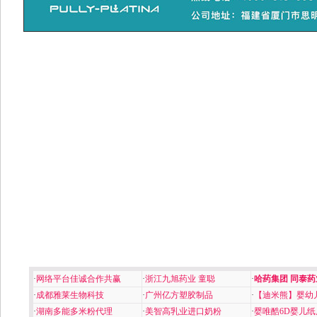
·
网络平台佳诚合作共赢
·
浙江九旭药业 童聪
·
哈药集团 同泰药
·
成都雅莱生物科技
·
广州亿方塑胶制品
·
【迪米熊】婴幼
·
湖南多能多米粉代理
·
美智高乳业进口奶粉
·
婴唯酷6D婴儿纸