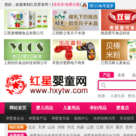
您好，欢迎来到
红星婴童网
！[
请登录
/
免费注册
]
江西麦嘟嘟食品有限公司
江西醇之客月子米酒
南昌爱可食品科技
上海怡氏食品科技有限公司
常熟市婴爵电子商务
江西贝棒儿童食品
产品
企业
品
热搜：
儿童玩具
婴幼
网站首页
婴儿用品
儿童用品
孕妇用品
婴童店
孕婴童企业
┆
孕婴童产品
┆
孕婴童市场
┆
新闻中心
┆
供求招商代理
┆
开店指导
地区招商
北京
天津
山东
河南
河北
内蒙
山西
江西
四川
重庆
贵州
专题推荐
孕婴童行业发展前景及开店指南
孕婴童母婴用品生活馆
孕期营养