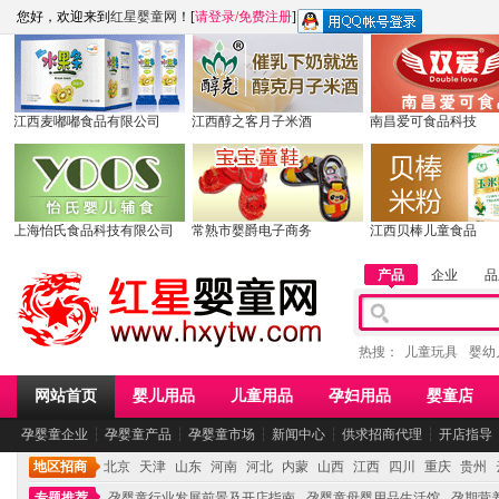
您好，欢迎来到
红星婴童网
！[
请登录
/
免费注册
]
江西麦嘟嘟食品有限公司
江西醇之客月子米酒
南昌爱可食品科技
上海怡氏食品科技有限公司
常熟市婴爵电子商务
江西贝棒儿童食品
产品
企业
品
热搜：
儿童玩具
婴幼
网站首页
婴儿用品
儿童用品
孕妇用品
婴童店
孕婴童企业
┆
孕婴童产品
┆
孕婴童市场
┆
新闻中心
┆
供求招商代理
┆
开店指导
地区招商
北京
天津
山东
河南
河北
内蒙
山西
江西
四川
重庆
贵州
专题推荐
孕婴童行业发展前景及开店指南
孕婴童母婴用品生活馆
孕期营养