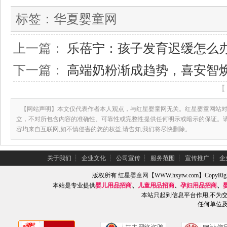
标签：
华夏婴童网
上一篇：
乐蓓宁：孩子发育迟缓怎么办
下一篇：
高端奶粉渐成趋势，喜安智
【网站声明】本文仅代表作者本人观点，与红星婴童网无关。红星婴童网站对
立，不对所包含内容的准确性、可靠性或完整性提供任何明示或暗示的保证。
容均来自互联网,如不慎侵害的您的权益,请告知,我们将尽快删除。
关于我们
┆
企业文化
┆
公司宣传
┆
服务范围
┆
宣传推广
┆
企
版权所有
红星婴童网
【WWW.hxytw.com】Copy
本站是专业提供
婴儿用品招商
、
儿童用品招商
、
孕妇用品招商
、
本站只起到信息平台作用,不为
任何单位