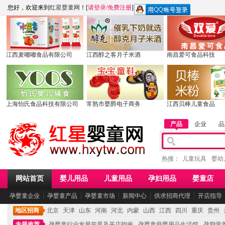
您好，欢迎来到
红星婴童网
！[
请登录
/
免费注册
]
江西麦嘟嘟食品有限公司
江西醇之客月子米酒
南昌爱可食品科技
上海怡氏食品科技有限公司
常熟市婴爵电子商务
江西贝棒儿童食品
产品
企业
品
热搜：
儿童玩具
婴幼
网站首页
婴儿用品
儿童用品
孕妇用品
婴童店
孕婴童企业
┆
孕婴童产品
┆
孕婴童市场
┆
新闻中心
┆
供求招商代理
┆
开店指导
地区招商
北京
天津
山东
河南
河北
内蒙
山西
江西
四川
重庆
贵州
专题推荐
孕婴童行业发展前景及开店指南
孕婴童母婴用品生活馆
孕期营养