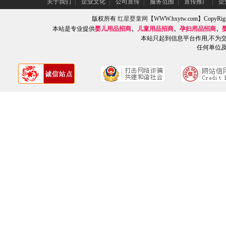
关于我们
┆
企业文化
┆
公司宣传
┆
服务范围
┆
宣传推广
┆
企
版权所有
红星婴童网
【WWW.hxytw.com】Copy
本站是专业提供
婴儿用品招商
、
儿童用品招商
、
孕妇用品招商
、
本站只起到信息平台作用,不为
任何单位