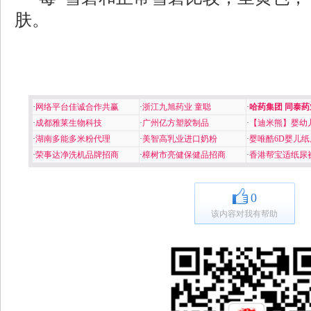
肤。
·
网络平台佳诚合作共赢
·
浙江九旭药业 童聪
·
哈药集团 同泰药
·
成都雅莱生物科技
·
广州亿方塑胶制品
·
【迪米熊】婴幼
·
湖南多能多米粉代理
·
美智高乳业进口奶粉
·
婴唯酷6D婴儿纸
·
荣事达净洗机品牌招商
·
樟树市亮健保健品招商
·
香港帮宝适纸尿
0
该内容对我有帮助