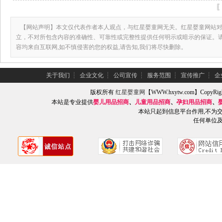
【网站声明】本文仅代表作者本人观点，与红星婴童网无关。红星婴童网站对
立，不对所包含内容的准确性、可靠性或完整性提供任何明示或暗示的保证。
容均来自互联网,如不慎侵害的您的权益,请告知,我们将尽快删除。
关于我们
┆
企业文化
┆
公司宣传
┆
服务范围
┆
宣传推广
┆
企
版权所有
红星婴童网
【WWW.hxytw.com】Copy
本站是专业提供
婴儿用品招商
、
儿童用品招商
、
孕妇用品招商
、
本站只起到信息平台作用,不为
任何单位