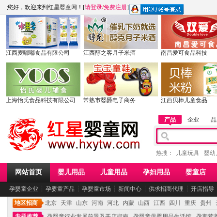
您好，欢迎来到
红星婴童网
！[
请登录
/
免费注册
]
江西麦嘟嘟食品有限公司
江西醇之客月子米酒
南昌爱可食品科技
上海怡氏食品科技有限公司
常熟市婴爵电子商务
江西贝棒儿童食品
产品
企业
品
热搜：
儿童玩具
婴幼
网站首页
婴儿用品
儿童用品
孕妇用品
婴童店
孕婴童企业
┆
孕婴童产品
┆
孕婴童市场
┆
新闻中心
┆
供求招商代理
┆
开店指导
地区招商
北京
天津
山东
河南
河北
内蒙
山西
江西
四川
重庆
贵州
专题推荐
孕婴童行业发展前景及开店指南
孕婴童母婴用品生活馆
孕期营养