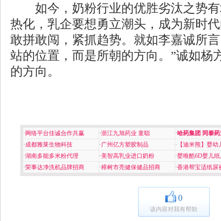
如今，奶粉行业的优胜劣汰之势有
热化，乳企要想勇立潮头，成为新时代
敢拼敢闯，紧抓趋势。就如李嘉诚所言
站的位置，而是所朝的方向。”诚如杨
的方向。
·
网络平台佳诚合作共赢
·
浙江九旭药业 童聪
·
哈药集团 同泰药
·
成都雅莱生物科技
·
广州亿方塑胶制品
·
【迪米熊】婴幼
·
湖南多能多米粉代理
·
美智高乳业进口奶粉
·
婴唯酷6D婴儿纸
·
荣事达净洗机品牌招商
·
樟树市亮健保健品招商
·
香港帮宝适纸尿
0
该内容对我有帮助