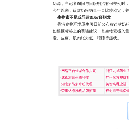
奶源，当记者询问与日版明治有何差别时
今年以来，该款奶粉销量一直比较稳定，
生物素不足或导致BB皮疹脱发
香港食物环境卫生署日前公布称该款奶粉生物
如根据标签上的喂哺建议，其生物素摄入量
发、皮疹、肌肉张力低、嗜睡等症状。
·
网络平台佳诚合作共赢
·
浙江九旭药业 
·
成都雅莱生物科技
·
广州亿方塑胶
·
湖南多能多米粉代理
·
美智高乳业进
·
荣事达净洗机品牌招商
·
樟树市亮健保