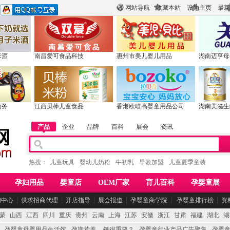
网站导航
收藏本站
设为主页
最新
米酒
南昌爱可食品科技
惠州市美儿婴儿用品
湖南迈亨母
商务
江西贝棒儿童食品
香港欧嘻高婴童用品公司
湖南美滋生
产品
企业
品牌
百科
展会
资讯
热搜：
儿童玩具
婴幼儿奶粉
牛初乳
早教加盟
儿童夏季童装
孕妇用品
婴童店
OEM厂家
育儿百科
孕婴童展
闻中心
┆
供求招商代理
┆
开店指导
┆
展会报道
┆
孕婴童商学院
┆
孕婴童排行榜
┆
资
蒙
山西
江西
四川
重庆
贵州
云南
上海
江苏
安徽
浙江
甘肃
福建
湖北
湖
孕婴童母婴用品生活馆
孕期营养 -- 钙很重要？
孕婴童行业产品广告聚集
孕婴