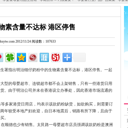
物素含量不达标 港区停售
w.hxytw.com 2012/11/24 阅读数：107633
卫生署指出明治细仔奶粉中的生物素含量不达标，港区停售。一起
，大型的母婴超市、连锁超市都不会上架销售，只有一些港货日用
入货。由于明治公司并未在香港设立办事处，因此香港市场流通的
。
等多家港货日用店，均表示该款奶粉缺货，如欲购买，则需要订
前两年较受本地产妇欢迎，自日本地震后，销路有所下降，且由于
购买。
在顺德也少有销售。太艮路一母婴超市店员强调该款奶粉是澳洲