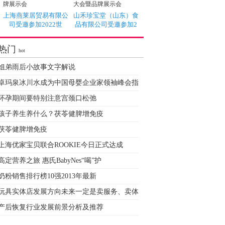
上海燕莱居贸易有限公
山禾珍宝堂（山东）食
司受邀参加2022世
品有限公司受邀参加2
热门
hot
姐弟雨后小故事文字解说
卓玛泉冰川水成为中国母婴企业家领袖峰会指
怀孕期间要特别注意宫颈口松弛
孩子养生养什么？茯苓健脾增免疫
茯苓健脾增免疫
上海优家宝贝联合ROOKIE今日正式达成
高定营养之旅 惠氏BabyNes“喝”护
奶粉销售排行榜10强2013年最新
玩具实体店发展方向未来一定是卖服务、卖体
产后恢复行业发展前景分析及推荐