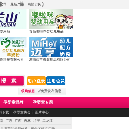
公司
最新产品
商情订阅
婴用品
青岛嘟啦咪婴幼儿用品
物科技有限公司
湖南迈亨母婴用品有限公司
求购信息
免费发布信息
孕婴童品牌
孕婴童专题
料下载
┆
孕婴童协会
┆
图片中心
南
广东
广西
吉林
辽宁
黑龙江
童品牌产品最新价格
黄金区软文广告