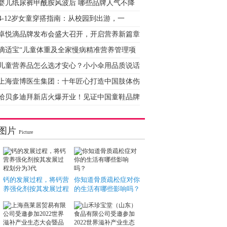
婴儿纸尿裤甲酰胺风波后 哪些品牌人气不降
4-12岁女童穿搭指南：从校园到出游，一
卓悦滴品牌发布会盛大召开，开启营养新篇章
滴适宝“儿童体重及全家慢病精准营养管理项
儿童营养品怎么选才安心？小小伞用品质说话
上海壹博医生集团：十年匠心打造中国肢体伤
哈贝多迪拜新店火爆开业！见证中国童鞋品牌
图片
Picture
钙的发展过程，将钙营
你知道骨质疏松症对你
养强化剂按其发展过程
的生活有哪些影响吗？