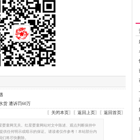
遇
货 遭诉罚60万
〖
关闭本页
〗〖
返回上页
〗〖
返回首页
〗
星婴童网无关。红星婴童网站对文中陈述、观点判断保持中
提供任何明示或暗示的保证。请读者仅作参考！本站部分内
,我们将尽快删除。