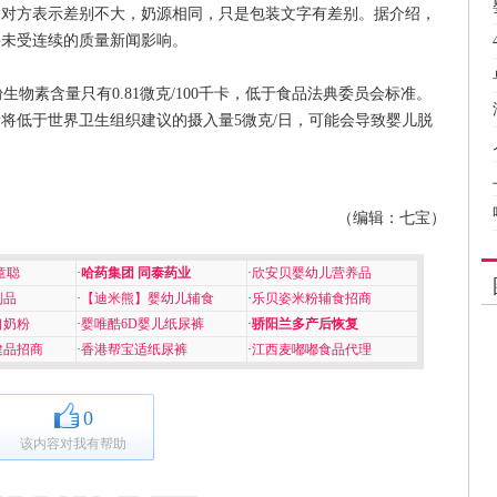
，对方表示差别不大，奶源相同，只是包装文字有差别。据介绍，
并未受连续的质量新闻影响。
素含量只有0.81微克/100千卡，低于食品法典委员会标准。
将低于世界卫生组织建议的摄入量5微克/日，可能会导致婴儿脱
（编辑：七宝）
童聪
·
哈药集团 同泰药业
·
欣安贝婴幼儿营养品
制品
·
【迪米熊】婴幼儿辅食
·
乐贝姿米粉辅食招商
口奶粉
·
婴唯酷6D婴儿纸尿裤
·
骄阳兰多产后恢复
健品招商
·
香港帮宝适纸尿裤
·
江西麦嘟嘟食品代理
0
该内容对我有帮助