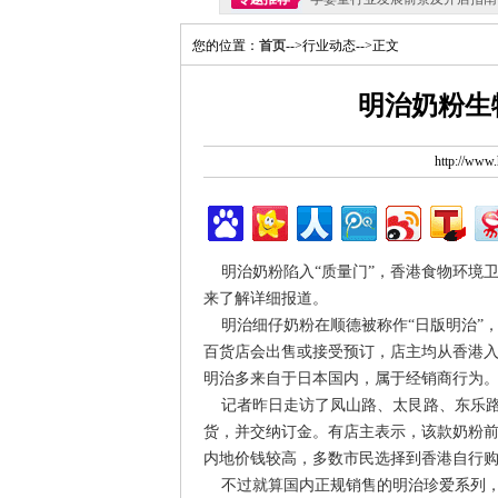
您的位置：
首页
-->行业动态-->正文
明治奶粉生
http://ww
明治奶粉陷入“质量门”，香港食物环境
来了解详细报道。
明治细仔奶粉在顺德被称作“日版明治”
百货店会出售或接受预订，店主均从香港
明治多来自于日本国内，属于经销商行为
记者昨日走访了凤山路、太艮路、东乐路
货，并交纳订金。有店主表示，该款奶粉
内地价钱较高，多数市民选择到香港自行
不过就算国内正规销售的明治珍爱系列，