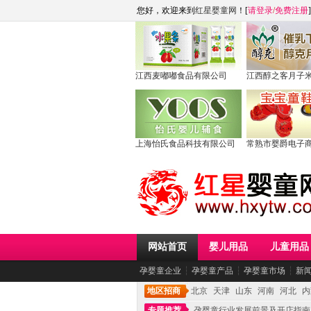
您好，欢迎来到
红星婴童网
！[
请登录
/
免费注册
]
江西麦嘟嘟食品有限公司
江西醇之客月子
上海怡氏食品科技有限公司
常熟市婴爵电子
网站首页
婴儿用品
儿童用品
孕婴童企业
┆
孕婴童产品
┆
孕婴童市场
┆
新
地区招商
北京
天津
山东
河南
河北
内
专题推荐
孕婴童行业发展前景及开店指南